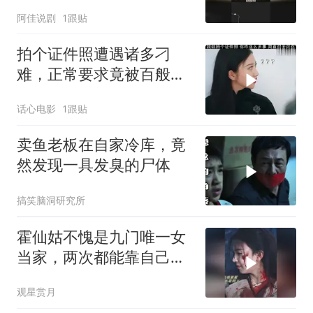
阿佳说剧
1跟贴
拍个证件照遭遇诸多刁
难，正常要求竟被百般推
诿，实在让人忍无可忍 (1)
话心电影
1跟贴
卖鱼老板在自家冷库，竟
然发现一具发臭的尸体
搞笑脑洞研究所
霍仙姑不愧是九门唯一女
当家，两次都能靠自己逆
风翻盘，掌权服众
观星赏月