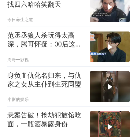
找四六哈哈笑翻天
今日养生之道
范丞丞狼人杀玩得太高
深，腾哥怀疑：00后这么
强？
周哥一影视
身负血仇化名归来，与仇
家之女从主仆到生死同盟
小影的娱乐
悬案告破！抢劫犯旅馆吃
面，一瓶酒暴露身份