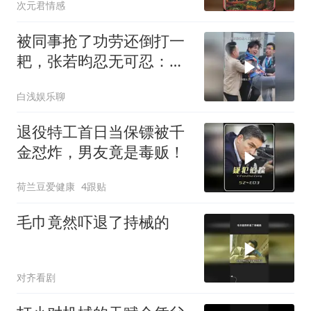
次元君情感
被同事抢了功劳还倒打一
耙，张若昀忍无可忍：看
我怎么跳起来打你
白浅娱乐聊
退役特工首日当保镖被千
金怼炸，男友竟是毒贩！
荷兰豆爱健康
4跟贴
毛巾竟然吓退了持械的
对齐看剧