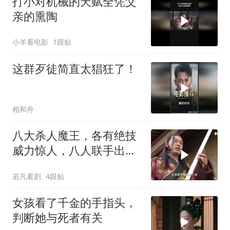
打小对机械的天赋全凭父
亲的熏陶
小羊看电影
1跟贴
这群歹徒简直太猖狂了！
相和舟
八大杀人魔王，各有绝技
威力惊人，八人联手出击
无人能挡
若凡看剧
4跟贴
女孩看了千金的手指头，
判断她与死者有关