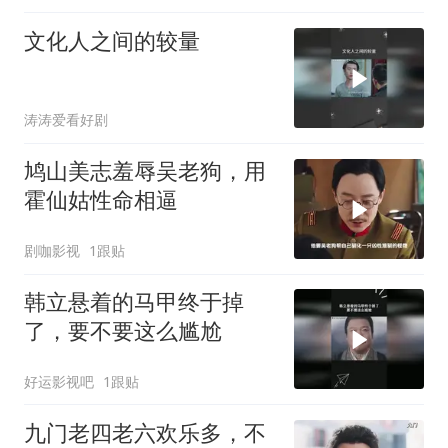
文化人之间的较量
涛涛爱看好剧
鸠山美志羞辱吴老狗，用
霍仙姑性命相逼
剧咖影视
1跟贴
韩立悬着的马甲终于掉
了，要不要这么尴尬
好运影视吧
1跟贴
九门老四老六欢乐多，不