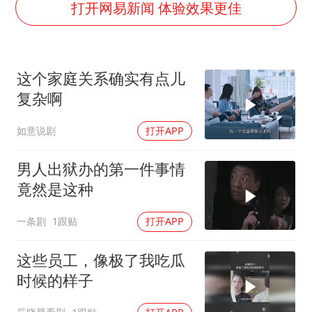
台州《告全体市民书》：非必要不外出
打开网易新闻 体验效果更佳
胡彦斌获《歌手2026》歌王
宇树王兴兴被问了360多个问题
这个家庭关系确实有点儿
微信新功能：你可以“撤回”你的撤回
复杂啊
视频丨森林温泉、油菜花海、丹崖碧水……解锁各地夏日限定体验
如意说剧
打开APP
四川宜宾地震网友称睡觉被摇醒
夯实基础开新局
男人出狱办的第一件事情
竟然是这种
一条剧
1跟贴
打开APP
这些员工，像极了我吃瓜
时候的样子