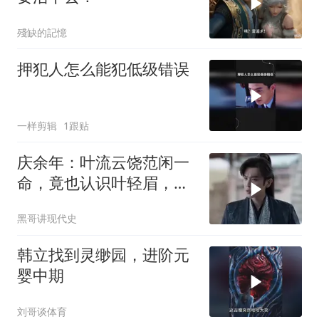
殘缺的記憶
押犯人怎么能犯低级错误
一样剪辑
1跟贴
庆余年：叶流云饶范闲一
命，竟也认识叶轻眉，下
秒一句话点醒范闲
黑哥讲现代史
韩立找到灵缈园，进阶元
婴中期
刘哥谈体育