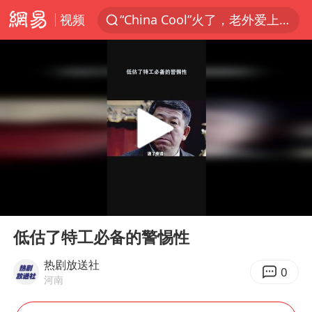
视频
“China Cool”火了，老外爱上中国避暑游
泰国初中生饮弹自尽前开了26枪
云南一地村民过火把节意外灼伤16人
浙江海事局启动Ⅰ级防台应急响应
美国7月非农就业人数意外减少2.3万人
用AI造出新病毒意味着什么
预计“白海豚”明晚将在浙江舟山到福建福鼎一带沿海登陆
00:00
01:15
美股创4月份以来最大单周涨幅
Play
Ent
full
女子被狗舔脚确诊三级暴露 医生回应
低估了特工必备的警惕性
泰国校园枪击事件已致8死30余伤
热剧放送社
0
河南
光伏八巨头签署“不低于成本价”倡议