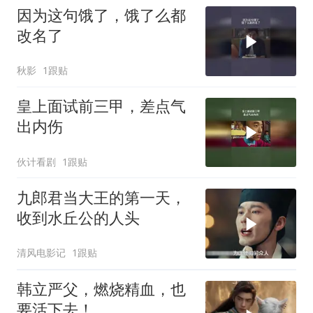
因为这句饿了，饿了么都
改名了
秋影
1跟贴
皇上面试前三甲，差点气
出内伤
伙计看剧
1跟贴
九郎君当大王的第一天，
收到水丘公的人头
清风电影记
1跟贴
韩立严父，燃烧精血，也
要活下去！