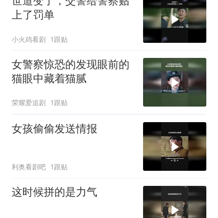
世道变了，交警给警察贴
上了罚单
小火鸡看剧
1跟贴
女警察惊恐的发现眼前的
猫眼中藏着猫腻
荣耀爱追剧
1跟贴
女孩偷偷发送情报
利奥看剧吧
1跟贴
这时候拼的是力气