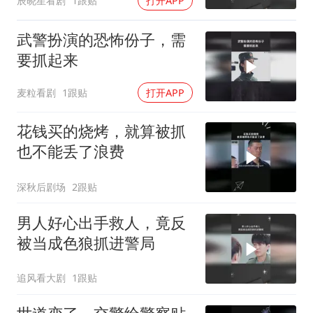
辰晓星看剧
1跟贴
打开APP
武警扮演的恐怖份子，需
要抓起来
麦粒看剧
1跟贴
打开APP
花钱买的烧烤，就算被抓
也不能丢了浪费
深秋后剧场
2跟贴
男人好心出手救人，竟反
被当成色狼抓进警局
追风看大剧
1跟贴