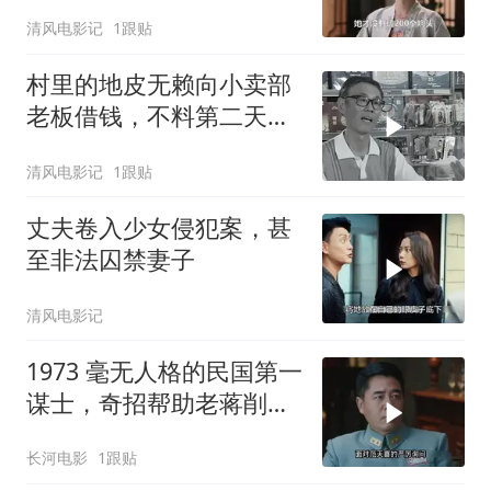
清风电影记
1跟贴
村里的地皮无赖向小卖部
老板借钱，不料第二天老
板却离奇遇害
清风电影记
1跟贴
丈夫卷入少女侵犯案，甚
至非法囚禁妻子
清风电影记
1973 毫无人格的民国第一
谋士，奇招帮助老蒋削
藩，最终惨遭暗杀！
长河电影
1跟贴