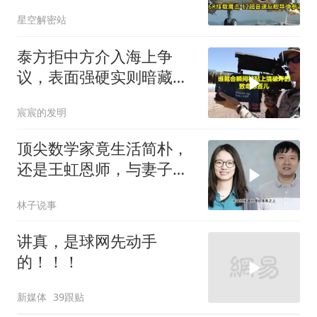
南海跑了
星空解密站
泰方拒中方介入海上争
议，表面强硬实则暗藏玄
机
宸宸的发明
顶尖数学家竟生活简朴，
还是王虹恩师，与妻子合
照慈眉善目
林子说事
讲真，是球网先动手
的！！！
新媒体
39跟贴