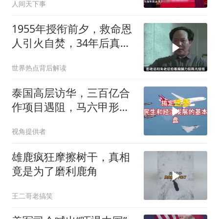
人间天下事
1955年授衔前夕，救命恩
人引火自焚，34年后真相
大白
世界热点背后解读
泰国高层访华，三百亿合
作项目遇阻，马六甲形势
生变
视角提供者
雄鹿疯狂摩擦树干，真相
竟是为了磨利鹿角
王二哥老搞笑