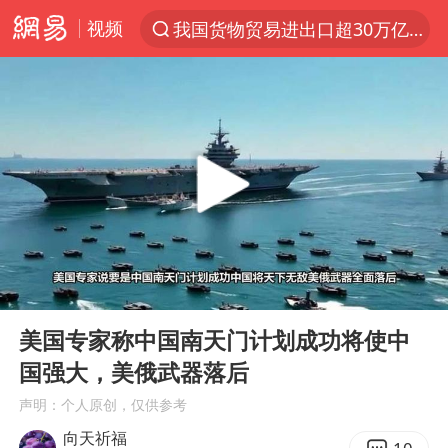
视频
我国货物贸易进出口超30万亿元
上半年我国机械工业经济运行稳中有进
佛山通报笔试前13被淘汰后5名进体检
方程豹钛9新车申报
泰国枪击案凶手先杀祖父母后行凶
台风“白海豚”体型变大！环流面积接近13个浙江那么大
泰国校园枪击案死亡人数升至7人
00:00
05:08
河南回应带薪错峰休假通知引争议
Play
Ent
full
国防部回应日本试射“战斧”导弹
美国专家称中国南天门计划成功将使中
国强大，美俄武器落后
国防部：中国军队坚决反制任何闹海挑衅图谋
声明：个人原创，仅供参考
四川宜宾市高县发生4.9级地震
向天祈福