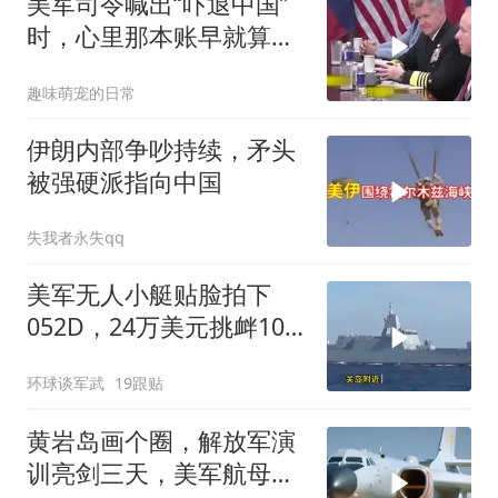
美军司令喊出“吓退中国”
时，心里那本账早就算清
楚了
趣味萌宠的日常
伊朗内部争吵持续，矛头
被强硬派指向中国
失我者永失qq
美军无人小艇贴脸拍下
052D，24万美元挑衅10
亿美元大驱，这是要搞新
环球谈军武
19跟贴
战法？
黄岩岛画个圈，解放军演
训亮剑三天，美军航母从