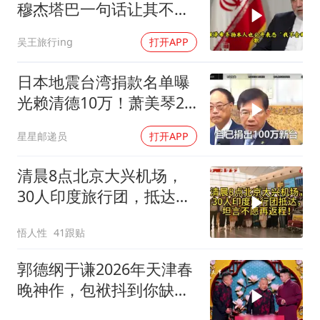
穆杰塔巴一句话让其不敢
再提
吴王旅行ing
打开APP
日本地震台湾捐款名单曝
光赖清德10万！萧美琴20
万，郑丽文100万
星星邮递员
打开APP
清晨8点北京大兴机场，
30人印度旅行团，抵达，
坦言不愿再返程！
悟人性
41跟贴
郭德纲于谦2026年天津春
晚神作，包袱抖到你缺氧
笑到肚子疼！