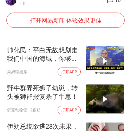
江苏发布台风蓝色预警
10
四川
“立秋的第一杯奶茶”又爆单了
打开网易新闻 体验效果更佳
中国仓储指数连续两月运行在扩张区间
曝美拒绝乌增购“爱国者”导弹请求
陕西省委书记赶赴柞水县杏坪镇
帅化民：平白无故想划走
女孩摆摊卖菌子时收到北大通知书
我们中国的海域，你够格
吗？
改名后的“青海拉面”店
果妈聊娱乐
打开APP
东方之约 相约未来
野牛群弄死狮子幼崽，转
头被狮群报复杀了牛崽！
舒克动物记
2跟贴
打开APP
伊朗总统欲逃28次未果，