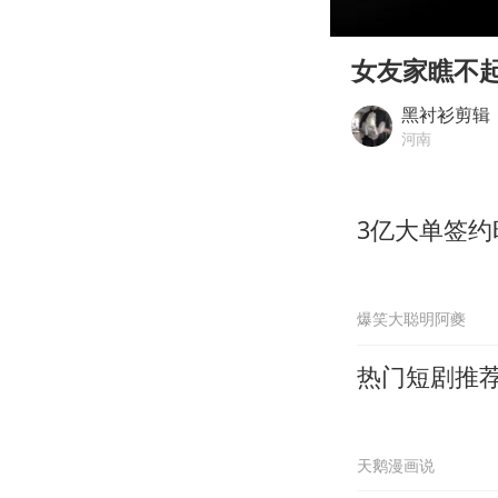
00:00
Play
女友家瞧不
黑衬衫剪辑
河南
3亿大单签
爆笑大聪明阿夔
热门短剧推
天鹅漫画说