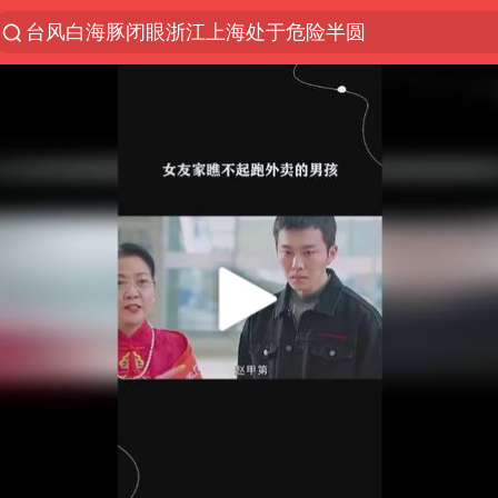
台风白海豚闭眼浙江上海处于危险半圆
“China Cool”火了，老外爱上中国避暑游
香港宏福苑火灾或由烟头引起
张本智和：零封向鹏不意外
浙江海事局启动Ⅰ级防台应急响应
云南一地村民过火把节意外灼伤16人
泰国初中生饮弹自尽前开了26枪
本田首次将整车平台外包给印度企业
用AI造出新病毒意味着什么
浙江最强风雨时段已锁定
上半年国内居民出游人次34.63亿