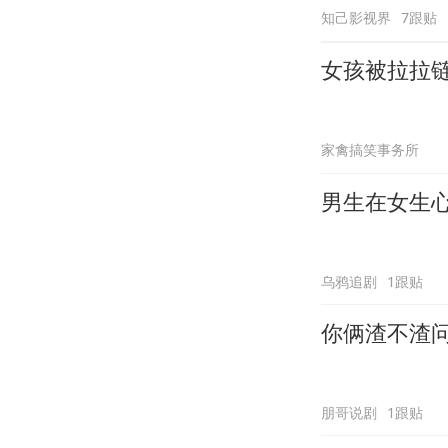
知己影视界
7跟贴
女孩被拉拉
家禽搞笑事务所
男生在女生
乌鸦追剧
1跟贴
你俩渣不渣
朋哥说剧
1跟贴