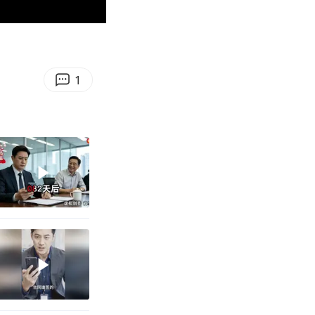
01:11
Enter
fullscreen
1