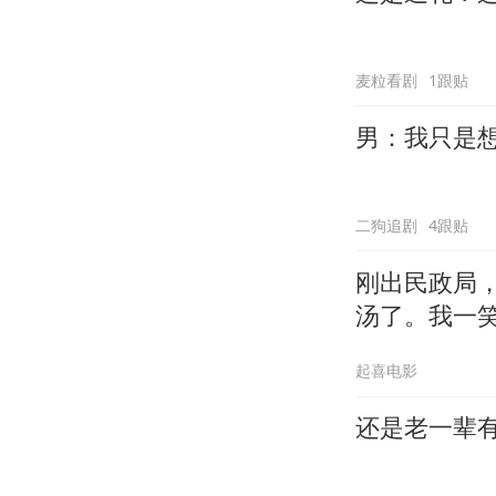
麦粒看剧
1跟贴
男：我只是
二狗追剧
4跟贴
刚出民政局
汤了。我一
起喜电影
还是老一辈