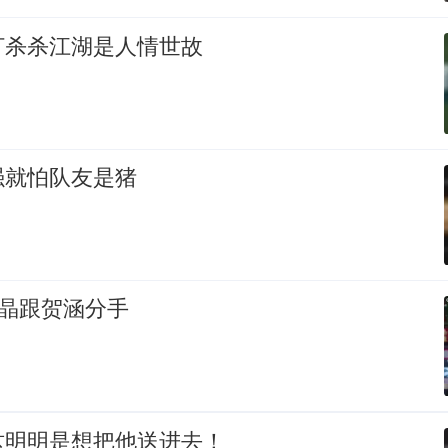
打杀杀江湖是人情世故
强就怕队友是猪
37 集 _ 唐晶跟贺涵分手
这明明是想把他送进去！