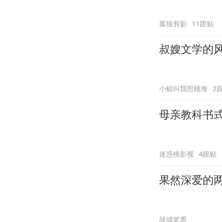
孤独剪影
11跟贴
叔嫂文学的
小鲸叫我照顾海
2
母亲教科书
迷惑桃影视
4跟贴
果然深爱的
战域笔墨