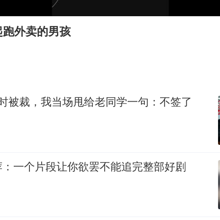
微信新功能：你可以“撤回”你的撤回
台州《告全体市民书》：非必要不外出
起跑外卖的男孩
女子被狗舔脚确诊三级暴露 医生回应
多所幼师院校开设养老专业
泰国校园枪击事件已致8死30余伤
刘伟任延安市委常委、市纪委书记
约时被裁，我当场甩给老同学一句：不签了
老人被城管撞倒后离世亲属质疑记录仪
习近平心系体育强国建设
荐：一个片段让你欲罢不能追完整部好剧