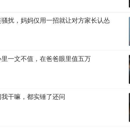
链骚扰，妈妈仅用一招就让对方家长认怂
心里一文不值，在爸爸眼里值五万
问我干嘛，都实锤了还问