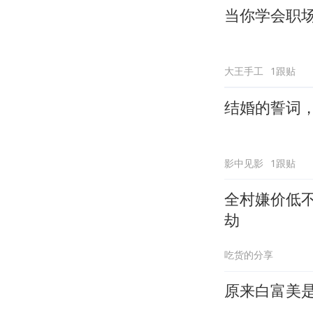
当你学会职
大王手工
1跟贴
结婚的誓词
影中见影
1跟贴
全村嫌价低
劫
吃货的分享
原来白富美