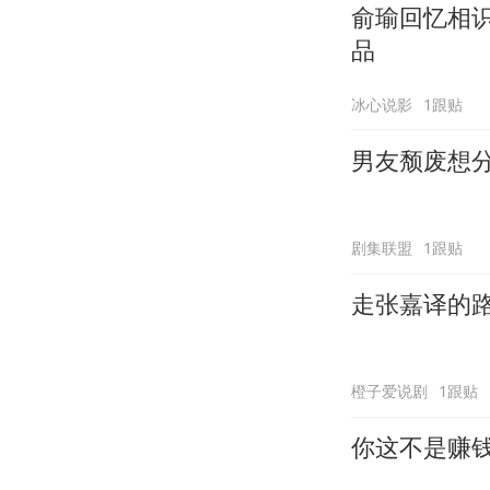
俞瑜回忆相
品
冰心说影
1跟贴
男友颓废想
剧集联盟
1跟贴
走张嘉译的
橙子爱说剧
1跟贴
你这不是赚