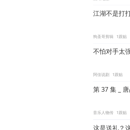
江湖不是打
狗圣哥剪辑
1跟贴
不怕对手太
阿佳说剧
1跟贴
第 
音乐人物传
1跟贴
这是送礼？