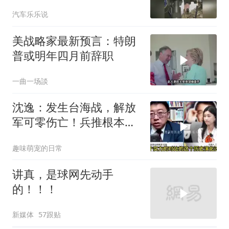
楼要亏大了
汽车乐乐说
美战略家最新预言：特朗
普或明年四月前辞职
一曲一场談
沈逸：发生台海战，解放
军可零伤亡！兵推根本没
意义，就是作死
趣味萌宠的日常
讲真，是球网先动手
的！！！
新媒体
57跟贴