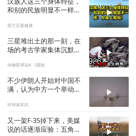
汉族人这三个身体特征，
和别的民族明显不一样！
你身上有吗！
荷兰豆爱健康
三星堆出土的那一刻，在
场的考古学家集体沉默
了，颠覆所有人的认知
动物星球说K
1跟贴
不少伊朗人开始对中国不
满，认为中方一个举动，
毁了德黑兰的大计
环球谈军武
又一架F-35掉下来，美媒
说的话逐渐应验：五角大