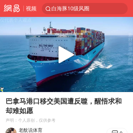
视频
白海豚10级风圈
上海：5号线16号线浦江线全线停运
上海全域长途客运班次全部停运
王传君 《披荆斩棘》
上海暴雨红色预警
国足U17与阿森纳决赛取消 并列冠军
王艺迪2-4不敌张本美和止步4强
00:00
04:36
上门女婿出轨女邻居多年被判重婚罪
Play
Ent
full
1枚就能让航母瘫痪 轰-6J实力有多强
巴拿马港口移交美国遭反噬，醒悟求和
却难如愿
以军士兵把枪口对准中国记者
声明：个人原创，仅供参考
于东来直播和胖东来核心团队开会
老酖说体育