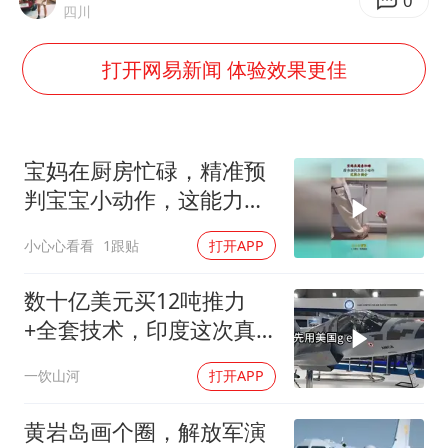
2025年小学教师减少13.19万
0
四川
泰国：高度重视中国游客旅游体验
打开网易新闻 体验效果更佳
王艺迪无缘横滨赛决赛
上海大部迎大暴雨
《龙餐馆》 冲奖
宝妈在厨房忙碌，精准预
构建更高水平的全民健身公共服务体系
判宝宝小动作，这能力满
分！
小心心看看
1跟贴
打开APP
数十亿美元买12吨推力
+全套技术，印度这次真
要搞定航发
一饮山河
打开APP
黄岩岛画个圈，解放军演