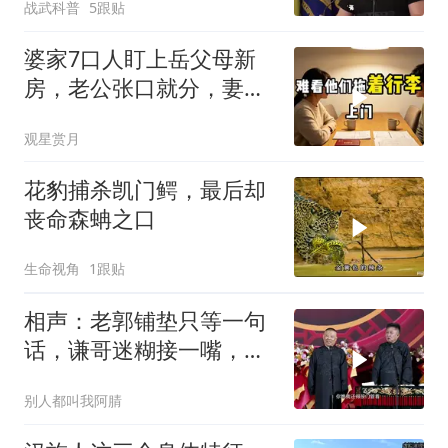
战武科普
5跟贴
婆家7口人盯上岳父母新
房，老公张口就分，妻子
甩6个字全场僵住
观星赏月
花豹捕杀凯门鳄，最后却
丧命森蚺之口
生命视角
1跟贴
相声：老郭铺垫只等一句
话，谦哥迷糊接一嘴，包
袱瞬间完成升华
别人都叫我阿腈