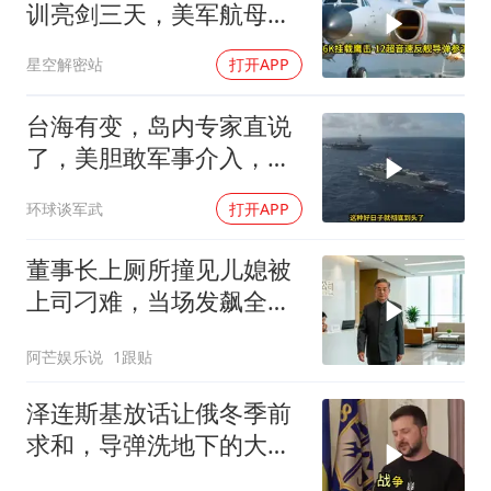
训亮剑三天，美军航母从
南海跑了
星空解密站
打开APP
台海有变，岛内专家直说
了，美胆敢军事介入，战
场将推到美家门口
环球谈军武
打开APP
董事长上厕所撞见儿媳被
上司刁难，当场发飙全场
傻眼
阿芒娱乐说
1跟贴
泽连斯基放话让俄冬季前
求和，导弹洗地下的大饼
画给谁看