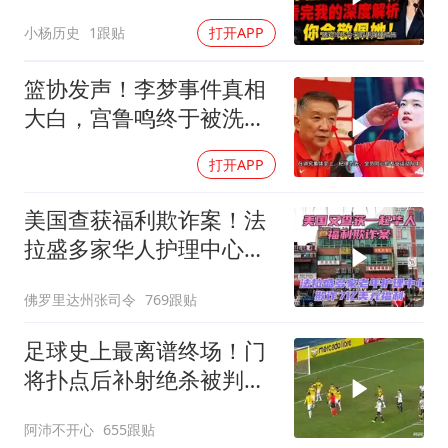
你会敬佩她！
小杨历史
1跟贴
打开APP
篮协发声！李梦事件真相
大白，宫鲁鸣终于被洗清
了球迷差一句
打开APP
美国查获福利欺诈案！法
拉盛多家华人护理中心欺
诈7亿美元福利！
佛罗里达州张司令
769跟贴
足球史上最离谱终场！门
将扑点后补射绝杀被判无
效
阿沛不开心
655跟贴