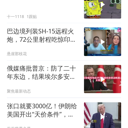
十一1118
1跟贴
巴边境列装SH-15远程火
炮，72公里射程吃惊印度
媒体
悬崖那枝花
俄媒痛批普京：防了二十
年东边，结果埃尔多安把
后院抄了
聚焦最新动态
张口就要3000亿！伊朗给
美国开出“天价条件”，特
朗普这回真被拿捏了？