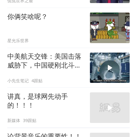
侃侃世界之最
你俩笑啥呢？
星光乐世界
中美航天交锋：美国击落
威胁下，中国硬刚北斗升
级+重复火箭
小先生笔记
4跟贴
讲真，是球网先动手
的！！！
新媒体
39跟贴
论背景音乐的重要性！！