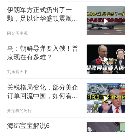
伊朗军方正式扔出了一
颗，足以让华盛顿震颤的
地缘核弹
附允历史观
乌：朝鲜导弹要入俄！普
京现在有多难？
刘乐观天下
关税格局变化，部分美企
订单回流中国，如何看待
特朗普关税政策得失。来
开挖机的阿行
听听
海绵宝宝解说6