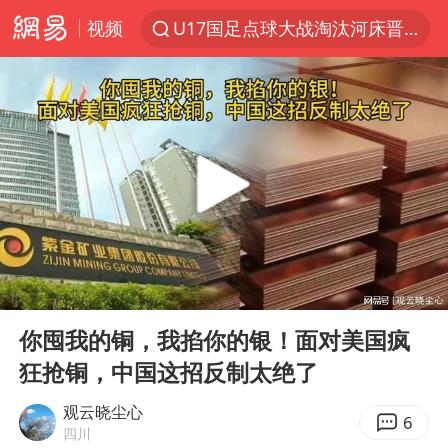
U17国足点球大战淘汰河床晋级决赛
视频
四川宜宾市高县4.9级地震致1人死亡
上海：台风白海豚或将带来龙卷风
名创优品回应女子吐槽内裤质量差
“今天得有40℃了吧 为啥还不预警”
中国女篮70-67险胜尼日利亚女篮
秋天的第一杯奶茶到底有多火
东航：国内客票提前14天免费退改
00:00
06:47
Play
Ent
国防部：坚决反制任何闹海挑衅图谋
full
你囤我的铜，我掐你的银！面对美国疯
日本试射“战斧”导弹，国防部回应
狂抢铜，中国这招反制太绝了
胡彦斌韩磊 谁帮谁
观云晓尘心
6
四川
胡彦斌获《歌手2026》歌王