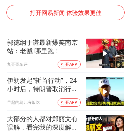
38岁演员求职万岁山NPC成功
打开网易新闻 体验效果更佳
夯实基础开新局
郭德纲于谦最新爆笑南京
站：老贼 哪里跑！
九哥哥车评
打开APP
伊朗发起“斩首行动”，24
小时后，特朗普取消行
动？美开始撤侨
早起的鸟儿有饭吃
打开APP
大部分的人都对郑丽文有
误解，看完我的深度解析