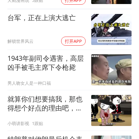
天鹅漫画说
5跟贴
打开APP
台军，正在上演大逃亡
解锁世界风云
打开APP
1943年副司令遇害，高层
凶手被毛主席下令枪毙
男人吻女人是一种口福
就算你们想要搞我，那也
得想个好点的理由吧，这
这...他不成立啊
小萌讲影视
1跟贴