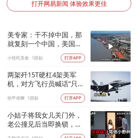
台风白海豚最新路径研判来了
打开网易新闻 体验效果更佳
船舶避风项目停工 多地全力防台风
粉笔发布“自曝式”公开信
美专家：干不掉中国，那
现代版摸金校尉落网查获400多枚古币
就复刻一个中国，美国看
哈尔滨暴雨饭店门挡积水
上了这两个国家
小怪吃美食
1跟贴
打开APP
服务实体经济 财政金融打出组合拳
男子结婚8年发现3个女儿均非亲生
两架歼15T硬杠4架美军
奋进开新局 实干挑大梁
机，对方飞行员喊话“只想
回家”，被一句话怼到沉默
铁甲雄狮
1跟贴
打开APP
小姑子将我女儿关门外，
老公撞见后当即换锁，将
她行李扔门外