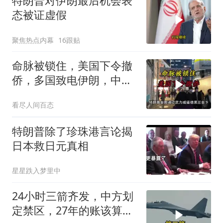
特朗普对伊朗最后机会表
态被证虚假
聚焦热点内幕
16跟贴
命脉被锁住，美国下令撤
侨，多国致电伊朗，中国
两大判断全部成真
看尽人间百态
特朗普除了珍珠港言论揭
日本救日元真相
星星跌入梦里中
24小时三箭齐发，中方划
定禁区，27年的账该算