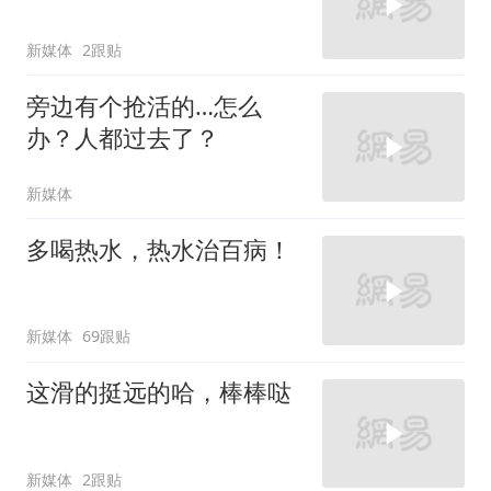
新媒体
2跟贴
旁边有个抢活的…怎么
办？人都过去了？
新媒体
多喝热水，热水治百病！
新媒体
69跟贴
这滑的挺远的哈，棒棒哒
新媒体
2跟贴