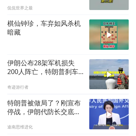
了，强制拖船摆上台面
侃侃世界之最
棋仙钟珍，车弃如风杀机
暗藏
伊朗公布28架军机损失
200人阵亡，特朗普刹车
真相曝光
奇迹游行者
特朗普被做局了？刚宣布
停战，伊朗代防长交底，
中国预判果真应验
途南思维进化