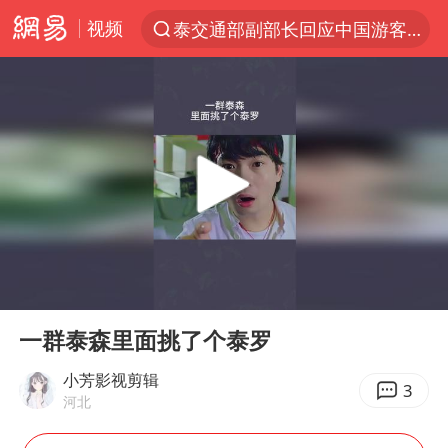
视频
泰交通部副部长回应中国游客遭歧视
夜幕落下 运动上场
1岁宝宝碰坏纸巾盒 宝妈被索赔924元
台风白海豚环流面积近似13个浙江
Meta被判支付5.67亿美元
台风白海豚逼近 暴雨大暴雨来袭
47岁妈妈突然产女 26岁女儿：很震惊
00:00
00:36
OpenAI为免费用户升级GPT-5.6 Luna
Play
Ent
full
日本广岛民众举行游行反对政府行径
一群泰森里面挑了个泰罗
实探山东最热的“中国蔬菜之乡”
小芳影视剪辑
3
河北
女子开一天一夜空调后二氧化碳中毒