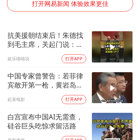
以军士兵把枪口对准中国记者
打开网易新闻 体验效果更佳
暑期研学游升温 在旅途中增长知识
猫咪过火把节被抹成黑猫
抗美援朝结束后！朱德找
BLG经理辟谣Bin离队
到毛主席，关起门说：我
曹颖儿子首次演长剧
们该清理门户了
娱乐喵喵说
打开APP
“开学三件套”全线暴涨
总书记点赞的非遗苗绣焕发新生机
中国专家曾警告：若菲律
宾敢开第一枪，黄岩岛填
岛就是其灭顶之灾
起喜电影
打开APP
白宫宣布中国AI无需查，
硅谷巨头吃惊求留活路