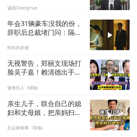
诚阅ChengYue
年会31辆豪车没我的份，
辞职后总裁堵门问：隔壁
楼你买的？
时尚的弄潮
无视警告，郑丽文现场打
脸吴子嘉！赖清德出手，
卢秀燕再次交底
健身狂人
6跟贴
亲生儿子，联合自己的媳
妇和丈母娘，把亲妈扫地
出门！
左运新鲜事
7跟贴