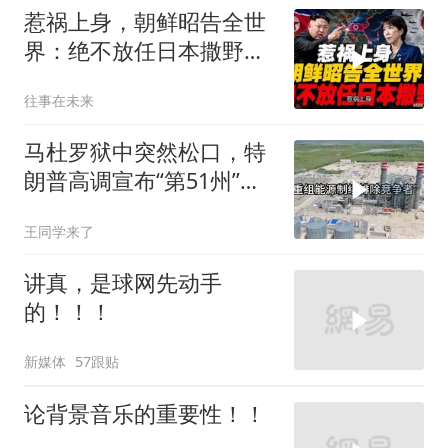
惹祸上身，朝鲜昭告全世
界：绝不放任日本撒野！
高市还能硬撑多久
往事在未来
马杜罗狱中突然松口，特
朗普高调宣布“第51州”，
美国在委内瑞拉布下的一
王同学来了
盘大棋终于浮出水面
讲真，是球网先动手
的！！！
新媒体
57跟贴
论背景音乐的重要性！！