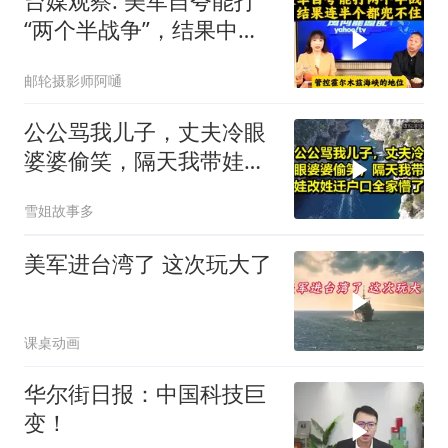
台媒观察: 美军自夸能打
“两个半战争”，结果中东
这一仗，连半个都兜不住
邮轮摄影师阿嗵
公公骂我儿子，丈夫冷眼
婆婆偷笑，隔天我带娃改
姓迁户口全家懵了！
雪姐故事多
美军进台湾了 这次玩大了
课桌动画
华尔街日报：中国科技巨
变！