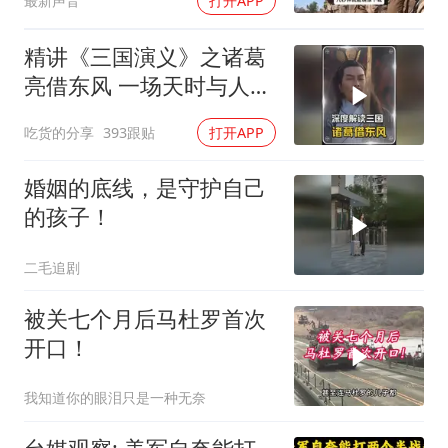
最新声音
打开APP
精讲《三国演义》之诸葛
亮借东风 一场天时与人性
博弈的权谋大戏
吃货的分享
393跟贴
打开APP
婚姻的底线，是守护自己
的孩子！
二毛追剧
被关七个月后马杜罗首次
开口！
我知道你的眼泪只是一种无奈