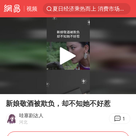
视频
夏日经济乘热而上 消费市场向新而行
于东来回应胖东来近25年老店年底关闭
白海豚对华东华北影响会大于巴威
浙江省甬江发生2026年第1号洪水
刘嘉玲晒与周星驰合照
独闯南太行的失联女生最后轨迹已确认
香港刷新1884年以来最高气温纪录
00:00
04:43
央视新主播李秋莹母校发文祝贺
Play
Ent
full
上门女婿出轨女邻居多年被判重婚罪
新娘敬酒被欺负，却不知她不好惹
上海全力守护市民“菜篮子”
哇塞剧达人
1
河北
国足U17与阿森纳决赛取消 并列冠军