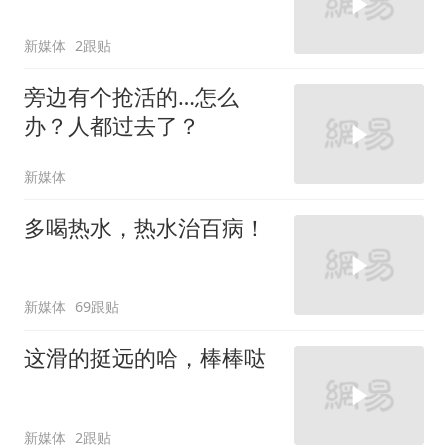
新媒体
2跟贴
旁边有个抢活的…怎么
办？人都过去了？
新媒体
多喝热水，热水治百病！
新媒体
69跟贴
这滑的挺远的哈，棒棒哒
新媒体
2跟贴