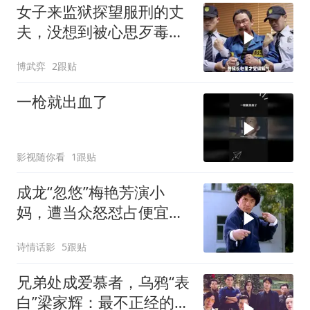
女子来监狱探望服刑的丈
夫，没想到被心思歹毒的
典狱长盯上
博武弈
2跟贴
一枪就出血了
影视随你看
1跟贴
成龙“忽悠”梅艳芳演小
妈，遭当众怒怼占便宜：
醉拳对战夺命连环腿
诗情话影
5跟贴
兄弟处成爱慕者，乌鸦“表
白”梁家辉：最不正经的黑