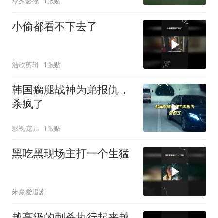
今夕影视
1跟贴
小偷都看不下去了
浩歌剪辑
1跟贴
韩国瘸腿战神为弟报仇，
杀疯了
影视宠儿
1跟贴
黑吃黑现场主打一个生猛
朱熹爱追剧
越高级的刺杀执行起来越