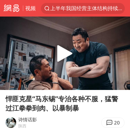
视频
上半年我国经营主体结构持续优化
上海有出现龙卷潜势
上海全域长途客运班次全部停运
白海豚10级风圈
《披荆斩棘2026》阵容官宣
王艺迪无缘横滨赛决赛
上海暴雨红色预警
00:00
20:44
国足U17与阿森纳决赛取消 并列冠军
Play
Ent
full
1枚就能让航母瘫痪 轰-6J实力有多强
悍匪克星“马东锡”专治各种不服，猛警
过江拳拳到肉、以暴制暴
上门女婿出轨女邻居多年被判重婚罪
王艺迪2-4不敌张本美和止步4强
诗情话影
20
陕西