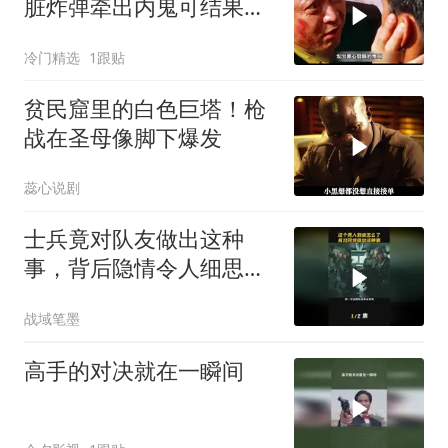
脏炸弹牵出内鬼可结果惨
了
冷门精选
1跟贴
贫民窟里的白色巨塔！枪
战在圣母像脚下爆发
蕊心说剧
士兵竟对队友做出这种
事，背后隐情令人细思极
恐
战域笔墨
高手的对决就在一瞬间