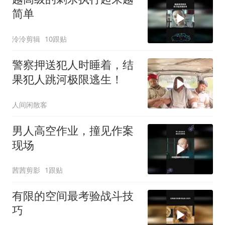
简单
泠泠剪辑
10跟贴
警察押送犯人时睡着，结
果犯人跳河极限逃生！
人间闲散客
男人高空作业，撞见作案
现场
茜茜剪影
1跟贴
有限的空间最考验战斗技
巧