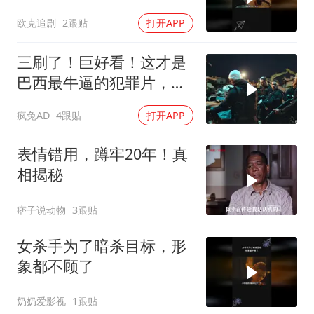
欧克追剧
2跟贴
打开APP
三刷了！巨好看！这才是
巴西最牛逼的犯罪片，史
上最狠辣的悍匪！
疯兔AD
4跟贴
打开APP
表情错用，蹲牢20年！真
相揭秘
痞子说动物
3跟贴
女杀手为了暗杀目标，形
象都不顾了
奶奶爱影视
1跟贴