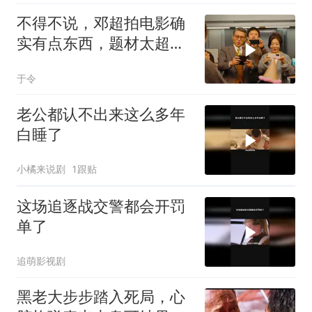
不得不说，邓超拍电影确
实有点东西，题材太超前
了，越看越起劲
于令
老公都认不出来这么多年
白睡了
小橘来说剧
1跟贴
这场追逐战交警都会开罚
单了
追萌影视剧
黑老大步步踏入死局，心