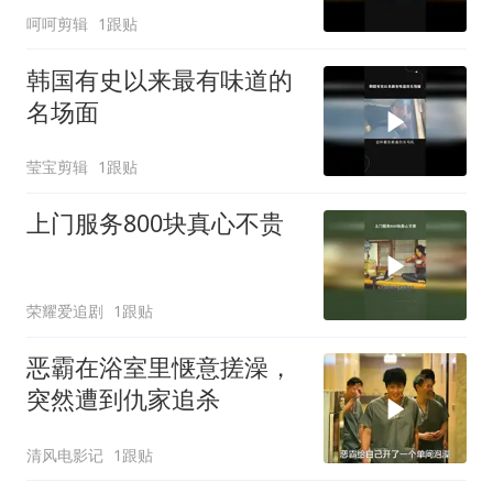
呵呵剪辑
1跟贴
韩国有史以来最有味道的
名场面
莹宝剪辑
1跟贴
上门服务800块真心不贵
荣耀爱追剧
1跟贴
恶霸在浴室里惬意搓澡，
突然遭到仇家追杀
清风电影记
1跟贴