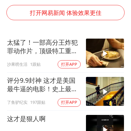
韩国检察官，“死”于2026
于东来直播和胖东来核心团队开会
打开网易新闻 体验效果更佳
2025年小学教师减少13.19万
泰国：高度重视中国游客旅游体验
太猛了！一部高分王炸犯
上海大部迎大暴雨
罪动作片，顶级特工重出
《龙餐馆》 冲奖
江湖，场面太燃了
沙果唠生活
1跟贴
打开APP
构建更高水平的全民健身公共服务体系
评分9.9封神 这才是美国
最牛逼的电影！史上最高
智商的天才律师！
了鱼驴纪实
197跟贴
打开APP
这才是狠人啊