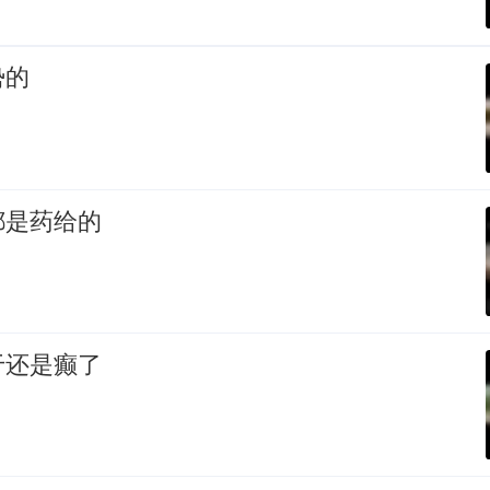
势的
都是药给的
于还是癫了