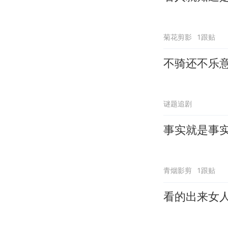
菊花剪影
1跟贴
不骑还不乐
谜题追剧
事实就是事
青烟影剪
1跟贴
看的出来女