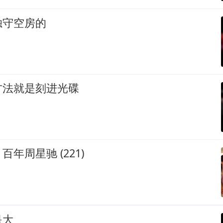
独守空房的
方法就是刻进光碟
年周星驰 (221)
是大