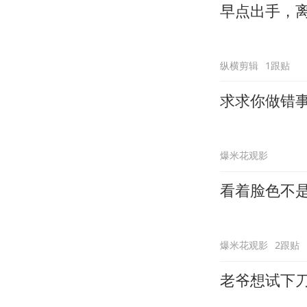
早点出手，
纵横剪辑
1跟贴
求求你做错
爆米花观影
看着脸色不
爆米花观影
2跟贴
老爷想试下