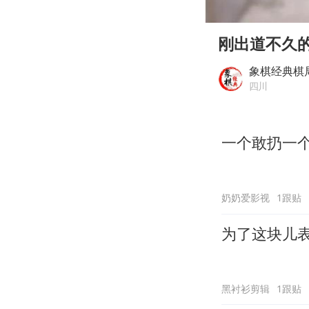
00:00
Play
刚出道不久的
象棋经典棋
四川
一个敢扔一
奶奶爱影视
1跟贴
为了这块儿
黑衬衫剪辑
1跟贴