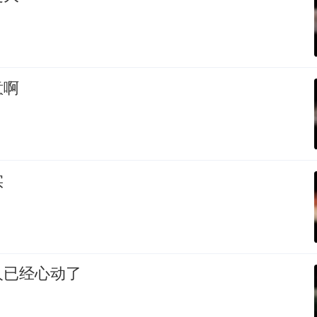
意啊
实
人已经心动了