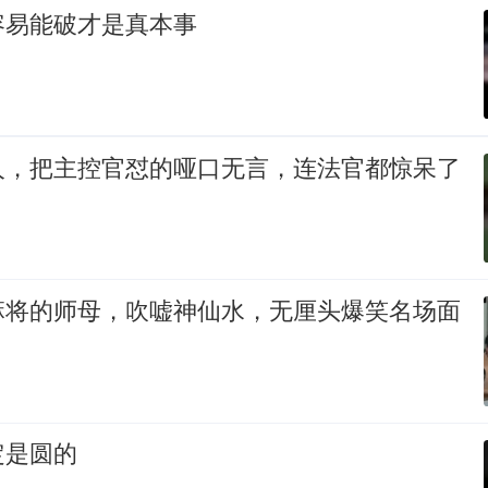
容易能破才是真本事
人，把主控官怼的哑口无言，连法官都惊呆了
麻将的师母，吹嘘神仙水，无厘头爆笑名场面
定是圆的