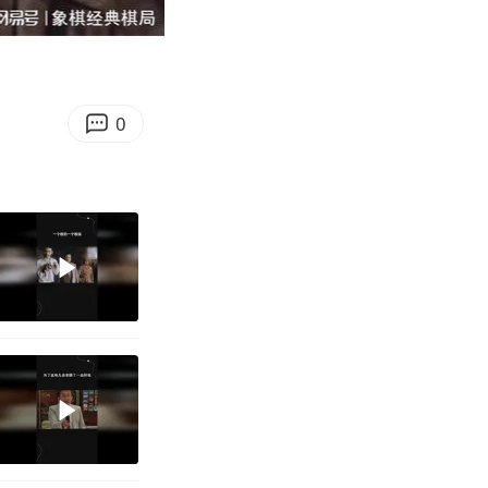
05:18
Enter
fullscreen
0