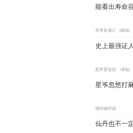
能看出寿命
世界影视汇
4跟贴
史上最强证
肥罗爱追剧
1跟贴
星爷忽悠打
缪尚咖啡馆
仙丹也不一