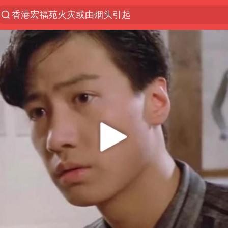
香港宏福苑火灾或由烟头引起
浙江台州《告全体市民书》
以媒：穆杰塔巴被紧急送医情况危急
多所高校取消艺考
泰国初中生饮弹自尽前开了26枪
22岁女生独闯南太行失联12天
用AI造出新病毒意味着什么
今年第二强台风将带来多大影响
张本智和：零封向鹏不意外
微信新功能：你可以“撤回”你的撤回
上半年国内居民出游人次34.63亿