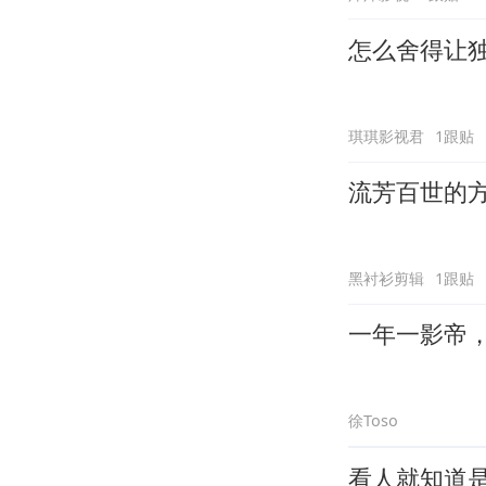
怎么舍得让
琪琪影视君
1跟贴
流芳百世的
黑衬衫剪辑
1跟贴
一年一影帝，百
徐Toso
看人就知道