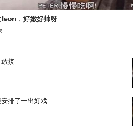
浙江最强风雨时段已锁定
万岁山接盘烂尾恒大文旅城
leon，好嫩好帅呀
老人被城管撞倒后离世亲属质疑记录仪
局
多所幼师院校开设养老专业
薛之谦杭州站演唱会取消
习近平心系体育强国建设
个敢接
表安排了一出好戏