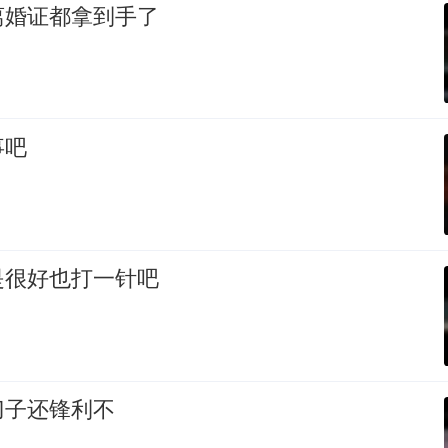
离婚证都拿到手了
事吧
是很好也打一针吧
刀子还锋利不