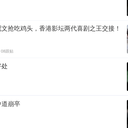
冠文抢吃鸡头，香港影坛两代喜剧之王交接！
108跟贴
好处
中道崩卒