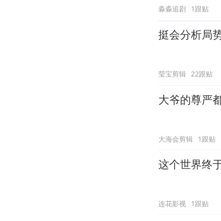
淼淼追剧
1跟贴
挺会分析局
莹宝剪辑
22跟贴
大爷的尊严
大海会剪辑
1跟贴
这个世界终
连花影视
1跟贴