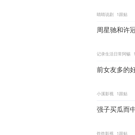
睛睛说剧
1跟贴
周星驰和许
记录生活日常阿蜴
前女友多的
小溪影视
1跟贴
强子买瓜而
炸炸影视
1跟贴