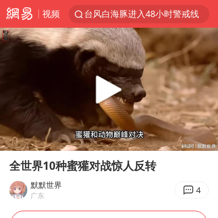
视频
台风白海豚进入48小时警戒线
佛得角门将亮相智利俱乐部主场
宇树科技发行价格150.80元/股
看守所辅警收受10万获刑1年
宇树科技王兴兴身家有望超200亿元
五粮液渠道价一箱上涨近百元
CIA被曝已秘密设立古巴工作组
00:00
02:35
U17国足1分钟轰2球
Play
Ent
full
泰国一女公务员妆容引争议 本人回应
全世界10种蜜獾对战惊人反转
村民谈“梅姨”：叫的其实是“媒姨”
默默世界
4
广东
24小时不关空调 电费会更低吗