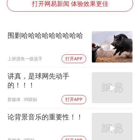
中国养老床位“三连降”
打开网易新闻 体验效果更佳
哪吒汽车南宁工厂设备降价20%拍卖
郑国霖回应去景区上班被保安拦下
围剿哈哈哈哈哈哈哈哈哈
我国编制完成新版全月地质图
“深圳地面沉降致车辆损坏”不实
上班摸鱼一级选手
打开APP
奋进开新局 实干挑大梁
讲真，是球网先动手
的！！！
新媒体
39跟贴
打开APP
论背景音乐的重要性！！