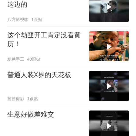
这边的
八方影视咖
1跟贴
这个劫匪开工肯定没看黄
历！
糖糖手工
40跟贴
普通人装X界的天花板
茜茜剪影
1跟贴
生意好做差难交