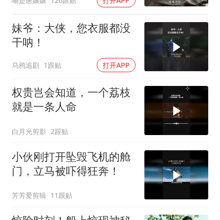
嘞是唐孃孃
126跟贴
打开APP
妹爷：大侠，您衣服都没
干呐！
乌鸦追剧
1跟贴
打开APP
权贵岂会知道，一个荔枝
就是一条人命
白月光剪影
2跟贴
小伙刚打开坠毁飞机的舱
门，立马被吓得狂奔！
芳芳爱剪辑
11跟贴