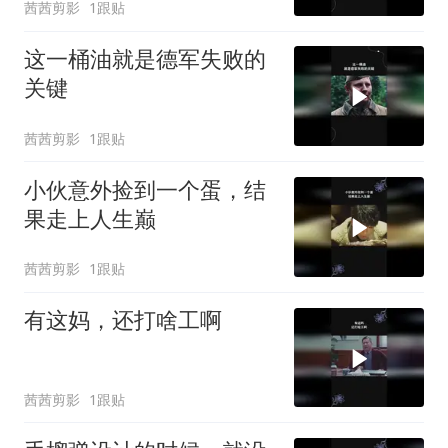
茜茜剪影
1跟贴
这一桶油就是德军失败的
关键
茜茜剪影
1跟贴
小伙意外捡到一个蛋，结
果走上人生巅
茜茜剪影
1跟贴
有这妈，还打啥工啊
茜茜剪影
1跟贴