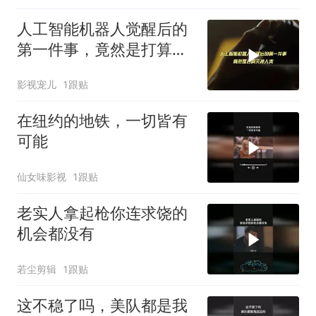
人工智能机器人觉醒后的
第一件事，竟然是打算灭
掉人类
影视宠儿
1跟贴
在纽约的地铁，一切皆有
可能
仙女味影视
1跟贴
老实人拿起枪你连求饶的
机会都没有
若尘剪辑
1跟贴
这不稳了吗，美队都是我