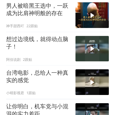
男人被暗黑王选中，一跃
成为比肩神明般的存在
神手甜西吖
22跟贴
想过边境线，就得动点脑
子！
阿佳说剧
2跟贴
台湾电影，总给人一种真
实的感觉
小晴影视君
1跟贴
让你明白，机车党与小混
混的实力差距