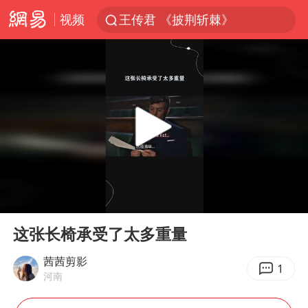
视频
王传君 《披荆斩棘》
上海：5号线16号线浦江线全线停运
白海豚预计将在浙江苍南到三门一带登陆
今日15时起福州地铁高架区段停运
国足U17与阿森纳决赛取消 并列冠军
王艺迪2-4不敌张本美和止步4强
上门女婿出轨女邻居多年被判重婚罪
00:00
00:40
2025年小学教师减少13.19万
Play
Ent
full
王艺迪无缘横滨赛决赛
这张长椅承受了太多重量
泰国：高度重视中国游客旅游体验
茜茜剪影
1
河南
上海大部迎大暴雨