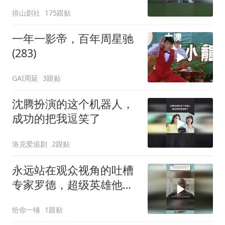
排山剧社
175跟贴
一年一影帝，百年周星驰
(283)
GAI周延
3跟贴
沈腾扮演的这个机器人，
成功的把我逗笑了
洛克爱追剧
2跟贴
永远站在观众视角的吐槽
专家罗德，超级英雄他都
调侃了个遍
给你一锤
1跟贴