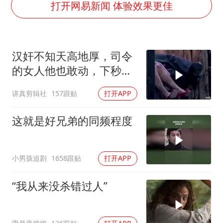
《龙餐馆》 冲奖
打开网易新闻 体验效果更佳
蒯曼挺进WTT横滨冠军赛女单四强
以军士兵把枪口对准中国记者
汉奸不知天高地厚，司令
笔试第一被劝弃考涉事副校长被撤职
的女人他也敢动，下秒就
白海豚5次眼壁置换
没命 (1)
讲真剪辑社
157跟贴
打开APP
构建更高水平的全民健身公共服务体系
这就是好兄弟的同频程度
小男孩追剧
1658跟贴
打开APP
“我从来没杀错过人”