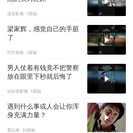
连花影视
1跟贴
梁家辉，感觉自己的手脏
了
吖吖剪辑
1跟贴
男人仗着有钱竟不把警察
放在眼里下秒就后悔了
仙女味影视
1跟贴
遇到什么事或人会让你浑
身充满力量？
督以南
33跟贴