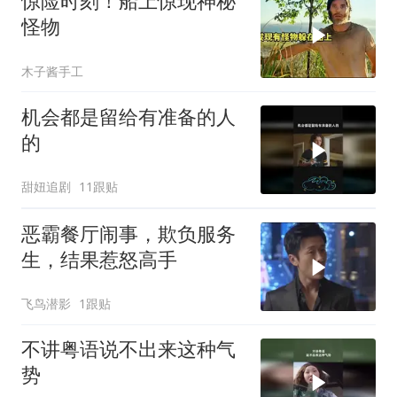
惊险时刻！船上惊现神秘
怪物
木子酱手工
机会都是留给有准备的人
的
甜妞追剧
11跟贴
恶霸餐厅闹事，欺负服务
生，结果惹怒高手
飞鸟潜影
1跟贴
不讲粤语说不出来这种气
势