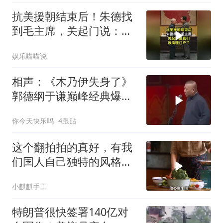
抗美援朝结束后！朱德找
到毛主席，关起门说：我
们该清理门户了
娱乐喵喵说
相声：《木乃伊失身了》
郭德纲于谦巅峰经典爆笑
相声太搞笑太逗了
你今天快乐吗
4跟贴
这个翻拍拍的真好，有我
们国人自己独特的风格魅
力
小麒麒手工
特朗普很快签署140亿对