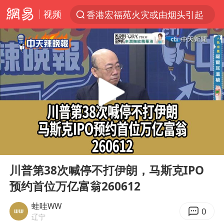
视频
香港宏福苑火灾或由烟头引起
“China Cool”火了，老外爱上中国避暑游
台风白海豚闭眼了
浙江海事局启动Ⅰ级防台应急响应
泰国初中生饮弹自尽前开了26枪
云南一地村民过火把节意外灼伤16人
预计“白海豚”明晚将在浙江舟山到福建福鼎一带沿海登陆
00:00
13:48
用AI造出新病毒意味着什么
Play
Ent
full
美股创4月份以来最大单周涨幅
川普第38次喊停不打伊朗，马斯克IPO
预约首位万亿富翁260612
王虹邓煜的同学获统计学界诺贝尔奖
台州《告全体市民书》：非必要不外出
蛙哇WW
0
辽宁