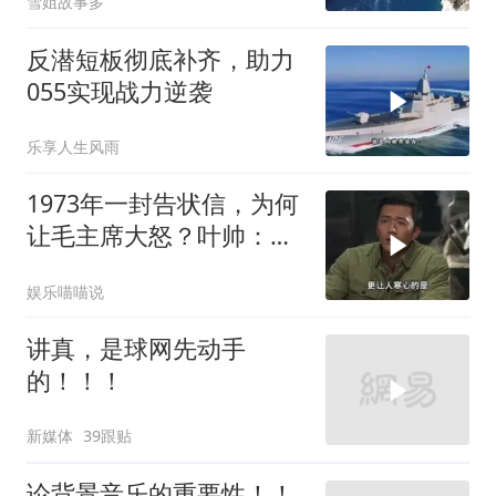
雪姐故事多
反潜短板彻底补齐，助力
055实现战力逆袭
乐享人生风雨
1973年一封告状信，为何
让毛主席大怒？叶帅：杀
一儆百！
娱乐喵喵说
讲真，是球网先动手
的！！！
新媒体
39跟贴
论背景音乐的重要性！！