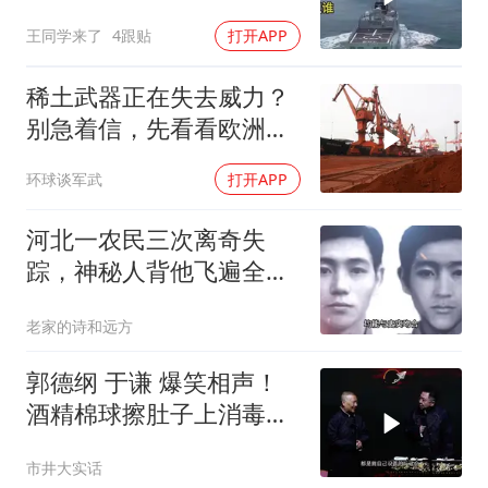
出中国工业底牌
王同学来了
4跟贴
打开APP
稀土武器正在失去威力？
别急着信，先看看欧洲军
工现在急成啥样了
环球谈军武
打开APP
河北一农民三次离奇失
踪，神秘人背他飞遍全中
国，幕后真相是什么
老家的诗和远方
郭德纲 于谦 爆笑相声！
酒精棉球擦肚子上消毒，
拿云南白药擦刀，是不是
市井大实话
擦反了？