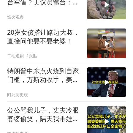
台军售？美议员窜台：必
须以实力拒统
烽火观察
20岁女孩搭讪路边大叔，
直接问他要不要老婆！
二毛追剧
1跟贴
特朗普中东点火烧到自家
门槛，万斯劝收手，美国
本土真可能挨打
附允历史观
公公骂我儿子，丈夫冷眼
婆婆偷笑，隔天我带娃改
姓迁户口全家懵了！