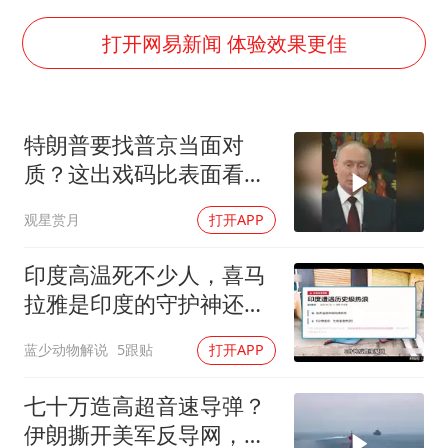
泰国校园枪击事件已致8死30余伤
光伏八巨头签署“不低于成本价”倡议
打开网易新闻 体验效果更佳
胡彦斌获《歌手2026》歌王
宇树王兴兴被问了360多个问题
特朗普要找普京当面对
79岁老人被城管撞倒后离世案一审开庭
质？这出戏码比表面看起
2名小孩玩手机低头幅度近乎折叠
来复杂得多
观星赏月
打开APP
四川宜宾地震网友称睡觉被摇醒
夯实基础开新局
印度高温死不少人，喜马
拉雅是印度的守护神还是
救星
蓝少动物解说
5跟贴
打开APP
七十万造高超音速导弹？
伊朗撕开美军反导网，炸