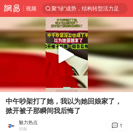
视频
聚“绿”成势，结构转型活力足
部分美国AI模型被指持续实施有害行为
印度暴发金迪普拉病毒
杭州一小区17楼玻璃幕墙爆裂
郑国霖回应去景区上班被保安拦下
律师称“梅姨”若满75岁或不适用死刑
陕西潼关强降雨引发土崖滑坡1人失联
00:00
00:11
陕西柞水突发泥石流致1死2失联
Play
Ent
full
“梅姨”准确年龄仍未知
中午吵架打了她，我以为她回娘家了，
掀开被子那瞬间我后悔了
41岁女子为鼓励女儿考上985研究生
“事业单位招聘不是人情买卖”
魅力热点
1
河南