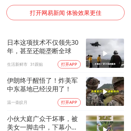
世界第1特鲁姆普斯诺克中国赛一轮游
新疆一婚礼线上邀请引热议
打开网易新闻 体验效果更佳
《龙餐馆》 冲奖
国足U17与阿森纳决赛取消 并列冠军
日本这项技术不仅领先30
上门女婿出轨女邻居多年被判重婚罪
年，甚至还能垄断全球
构建更高水平的全民健身公共服务体系
生活新鲜市
31跟贴
打开APP
韩军前线部队连曝丑闻
奋力开创中国式现代化建设新局面
伊朗终于醒悟了！炸美军
中东基地已经没用了！
温一壶皎月
打开APP
小伙大庭广众干坏事，被
美女一脚击中，下幕小伙