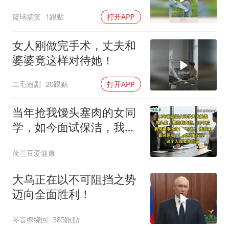
实在太疼了
篮球搞笑
1跟贴
打开APP
女人刚做完手术，丈夫和
婆婆竟这样对待她！
二毛追剧
20跟贴
打开APP
当年抢我馒头塞肉的女同
学，如今面试保洁，我亲
自面她
荷兰豆爱健康
大乌正在以不可阻挡之势
迈向全面胜利！
琴音缭绕回
385跟贴