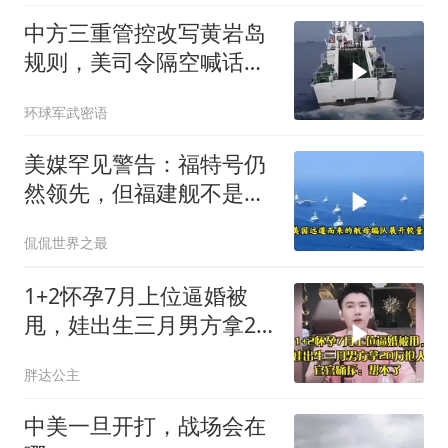
中方三重管控改写黄岩岛
规则，美司令隔空喊话露
了底牌
环球军武密语
美媒罕见警告：福特号仍
然领先，但福建舰不是中
国航母终点，而是新起点
侃侃世界之最
1+2怀孕7月上位逼婚被
甩，娃出生三月男方拿20
万抢人，官官痛斥
胖达公主
中美一旦开打，战场会在