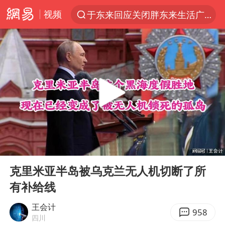
视频
于东来回应关闭胖东来生活广场店
上半年我国经营主体结构持续优化
白海豚登陆强度略强于巴威
《披荆斩棘2026》阵容官宣
杭州机场已取消航班388架次
浙江省委书记：该停下的坚决停下来
中国籍豪华游艇富商之子在泰国被杀
00:00
09:19
美将每月供乌爱国者拦截导弹
Play
Ent
full
白海豚北上或致京津冀暴雨
克里米亚半岛被乌克兰无人机切断了所
有补给线
上海中心千吨“镇楼神器”摆动明显
10余省份将出现强风雨 局地特大暴雨
王会计
958
四川