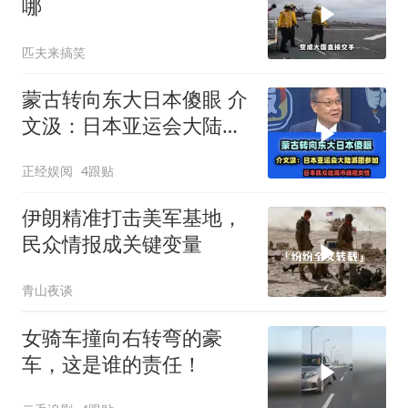
哪
匹夫来搞笑
蒙古转向东大日本傻眼 介
文汲：日本亚运会大陆派
团参加！
正经娱阅
4跟贴
伊朗精准打击美军基地，
民众情报成关键变量
青山夜谈
女骑车撞向右转弯的豪
车，这是谁的责任！