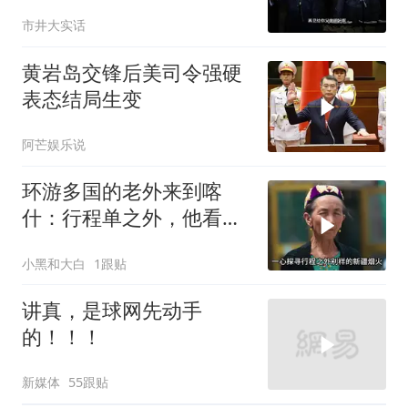
东方不败呀，两口子长反
市井大实话
了
黄岩岛交锋后美司令强硬
表态结局生变
阿芒娱乐说
环游多国的老外来到喀
什：行程单之外，他看到
了变化太多太多
小黑和大白
1跟贴
讲真，是球网先动手
的！！！
新媒体
55跟贴