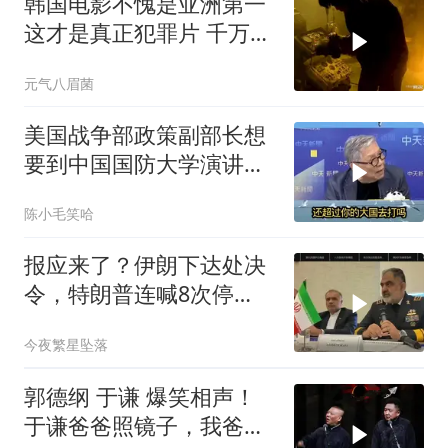
韩国电影不愧是亚洲第一
这才是真正犯罪片 千万不
要低估人性的恶
元气八眉菌
美国战争部政策副部长想
要到中国国防大学演讲？
中国已读不回？
陈小毛笑哈
报应来了？伊朗下达处决
令，特朗普连喊8次停
手，海外资产遭清算
今夜繁星坠落
郭德纲 于谦 爆笑相声！
于谦爸爸照镜子，我爸爸