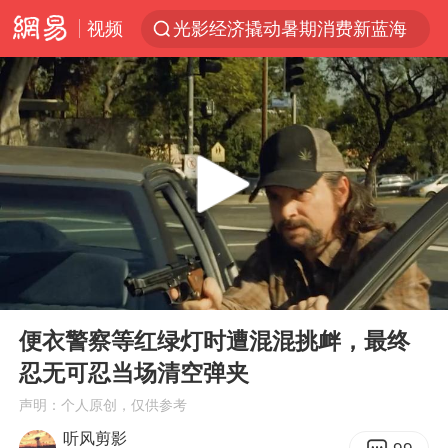
视频
光影经济撬动暑期消费新蓝海
白海豚10级风圈已触及浙江台州
以军士兵把枪口对准中国记者
河南警方公开征集黑恶犯罪线索
谢霆锋演唱会隔空祝王菲生日快乐
方桃子代言广告视频已下架
WTT横滨冠军赛女单四强国乒占三席
00:00
01:26
浙江省发出今年第2号指挥长令
Play
Ent
full
一周大涨超7% 金价为何突然上涨
便衣警察等红绿灯时遭混混挑衅，最终
忍无可忍当场清空弹夹
情侣在平潭拍日出时坠崖致一死一伤
声明：个人原创，仅供参考
生产也能“拼单”了
听风剪影