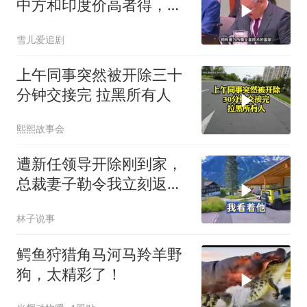
中方和印度价高者得，背
后全是各种算计
雪儿爱追剧
上午同事突然被开除三十
分钟交接完 拉黑所有人
熙熙故事会
遭新任领导开除刚到家，
总裁妻子勒令我立刻返
岗，我直言她无权命令我
林子说事
鳄鱼狩猎角马河马羚羊野
狗，太精彩了！