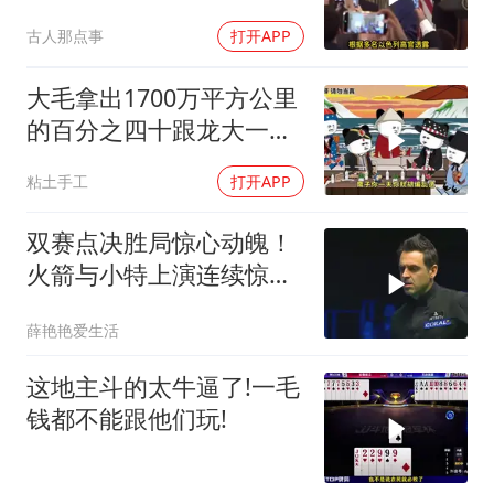
动，美军机又被击落
古人那点事
打开APP
大毛拿出1700万平方公里
的百分之四十跟龙大一起
开发[震惊][震惊]
粘土手工
打开APP
双赛点决胜局惊心动魄！
火箭与小特上演连续惊险
反转，结局舒服了
薛艳艳爱生活
这地主斗的太牛逼了!一毛
钱都不能跟他们玩!