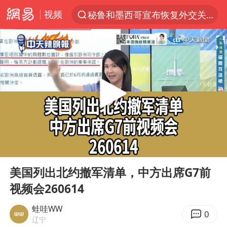
视频
秘鲁和墨西哥宣布恢复外交关系
“电影+”如何激发千亿级消费新活力？
台风白海豚已进入24小时警戒线
老中医：立秋后养心是关键
沙特土耳其巴基斯坦签署共同防务协议
中医教你一招提升气血
四川宜宾市高县4.9级地震致1人死亡
00:00
13:41
胡彦斌韩磊 谁帮谁
Play
Ent
full
台风白海豚或吞并鲸鱼 登陆地点更新
美国列出北约撤军清单，中方出席G7前
视频会260614
全球首个长时储能一体化产业园量产
胜宏科技：股票交易异常波动
蛙哇WW
0
辽宁