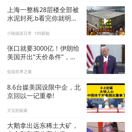
上海一整栋28层楼全部被
水泥封死.b看完你就明白
了..s
小陆搞笑日常
105跟贴
张口就要3000亿！伊朗给
美国开出“天价条件”，特
朗普这回真被拿捏了？
侃侃世界之最
8.6台媒美国设限中企，北
京回以一记重拳!
大宝的新家
大鹅拿出远东稀土大矿，