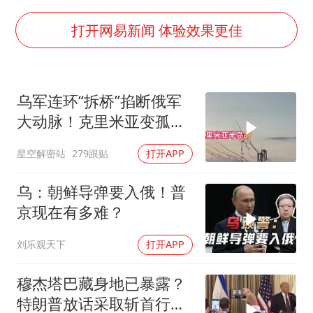
中巨芯：上半年归母净利润1405.77万元
欧阳娜娜窦靖童好搭
打开网易新闻 体验效果更佳
中国女篮70-67险胜尼日利亚女篮
国防部：坚决反制任何闹海挑衅图谋
乌军连环“拆桥”掐断俄军
U17国足点球大战淘汰河床晋级决赛
大动脉！克里米亚变孤
“今天得有40℃了吧 为啥还不预警”
岛，黑海舰队被迫“搬
星空解密站
279跟贴
打开APP
家”？
“新疆阿勒泰八月能滑雪”不实
夯实基础开新局
乌：朝鲜导弹要入俄！普
京现在有多难？
刘乐观天下
打开APP
穆杰塔巴藏身地已暴露？
特朗普放话采取斩首行