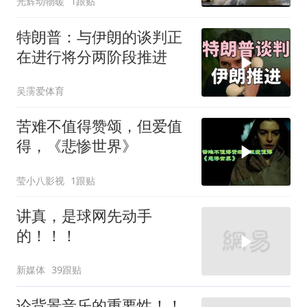
光辉动物暖
1跟贴
特朗普：与伊朗的谈判正
在进行将分两阶段推进
吴霶爱体育
苦难不值得赞颂，但爱值
得，《悲惨世界》
莹小八影视
1跟贴
讲真，是球网先动手
的！！！
新媒体
39跟贴
论背景音乐的重要性！！