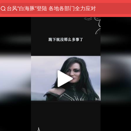
台风“白海豚”登陆 各地各部门全力应对
路虎卫士110 HSE限时降价
我国发现稀散金属独立新矿物——乌斯河锗矿
小沈阳加盟《披荆斩棘》
新疆生产建设兵团生态环境局原局长被查
多地银行上调存款利率
朱一龙的鼻子怎么了
三预警齐发 11个省份有大到暴雨
上海地铁4条线路全线停运
上海鼓励居家办公
4.2平卫生间补漏注胶花1.55万
国乒连续两站无缘冠军