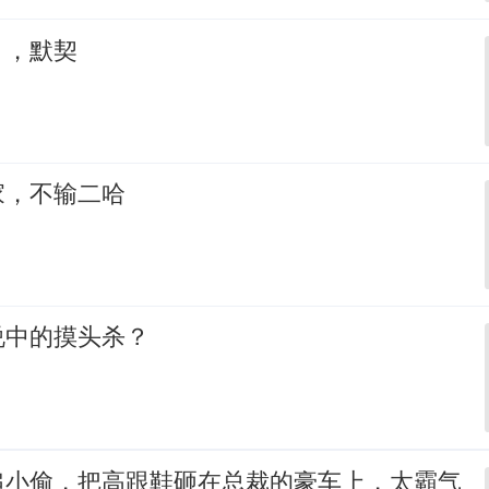
，，默契
家，不输二哈
说中的摸头杀？
追小偷，把高跟鞋砸在总裁的豪车上，太霸气