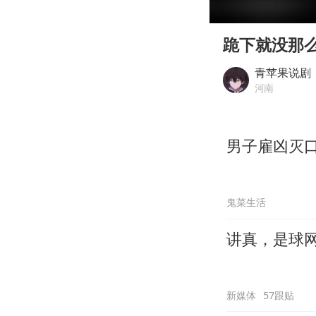
00:00
Play
跪下就没那
青苹果说剧
河南
男子雇凶灭
鬼菜生活
讲真，是球
新媒体
57跟贴