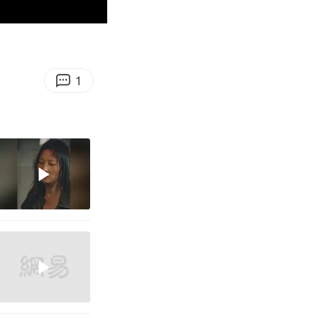
00:33
Enter
fullscreen
1