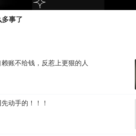
5万小车卖不动 微型代步车集体遇冷
么多事了
科创50指数跌幅扩大至2%
白海豚路径图
衡水中学发文贺校友任央视主持人
大疆错失宇树
口赖账不给钱，反惹上更狠的人
从科技创新看开局起步的时与势
网先动手的！！！