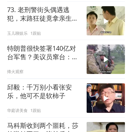
73. 老刑警街头偶遇逃
犯，末路狂徒竟拿亲生儿
子当作人质落网！
玉儿聊娱乐
1跟贴
特朗普很快签署140亿对
台军售？美议员窜台：必
须以实力拒统
烽火观察
邱毅：千万别小看张安
乐，他可不是软柿子
华庭讲美食
1跟贴
马科斯收到两个噩耗，莎