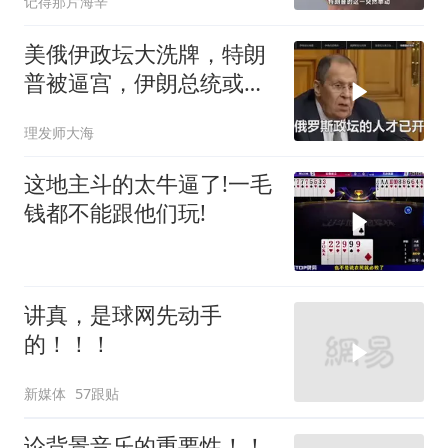
记得那片海辛
美俄伊政坛大洗牌，特朗
普被逼宫，伊朗总统或下
台，普京有麻烦了
理发师大海
这地主斗的太牛逼了!一毛
钱都不能跟他们玩!
讲真，是球网先动手
的！！！
新媒体
57跟贴
论背景音乐的重要性！！