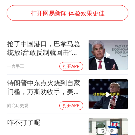
2025年小学教师减少13.19万
王艺迪无缘横滨赛决赛
打开网易新闻 体验效果更佳
泰国：高度重视中国游客旅游体验
于东来直播和胖东来核心团队开会
抢了中国港口，巴拿马总
上海大部迎大暴雨
统放话“敢反制就回击”中
《龙餐馆》 冲奖
方一句话回应
一言手工
打开APP
蒯曼挺进WTT横滨冠军赛女单四强
构建更高水平的全民健身公共服务体系
特朗普中东点火烧到自家
门槛，万斯劝收手，美国
本土真可能挨打
附允历史观
打开APP
咋不打了呢