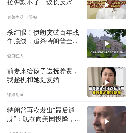
拉弹劾不了，议长反水，
防长被硬刚！
鬼菜生活
1跟贴
杀红眼！伊朗突破百年战
争底线，追杀特朗普全
家，血债必须血偿？
健身狂人
前妻来给孩子送抚养费，
我趁机和她提复婚
课桌动画
特朗普再次发出“最后通
牒”：现在向美国投降，是
伊朗最后的机会