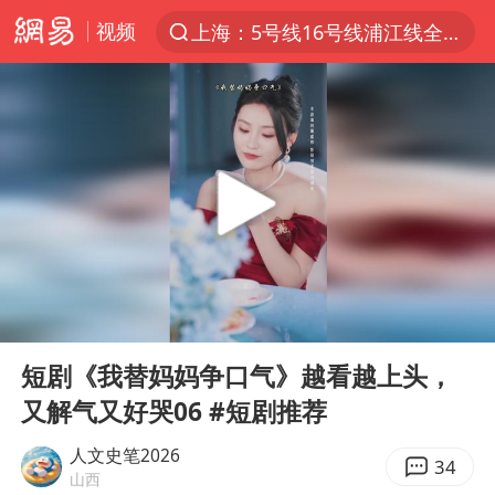
视频
上海：5号线16号线浦江线全线停运
上半年我国经营主体结构持续优化
上海有出现龙卷潜势
上海全域长途客运班次全部停运
今日15时起福州地铁高架区段停运
白海豚逼近浙闽沿海
1枚就能让航母瘫痪 轰-6J实力有多强
00:00
10:13
王艺迪2-4不敌张本美和止步4强
Play
Ent
full
国足U17与阿森纳决赛取消 并列冠军
短剧《我替妈妈争口气》越看越上头，
又解气又好哭06 #短剧推荐
上门女婿出轨女邻居多年被判重婚罪
王传君 《披荆斩棘》
人文史笔2026
34
山西