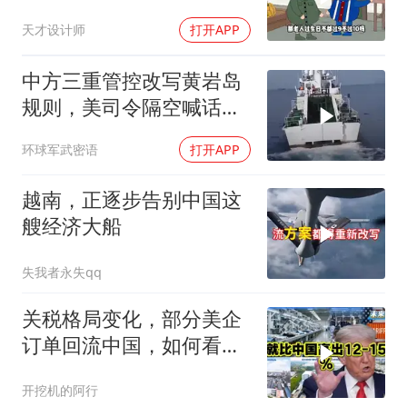
天才设计师
打开APP
中方三重管控改写黄岩岛
规则，美司令隔空喊话露
了底牌
环球军武密语
打开APP
越南，正逐步告别中国这
艘经济大船
失我者永失qq
关税格局变化，部分美企
订单回流中国，如何看待
特朗普关税政策得失。来
开挖机的阿行
听听