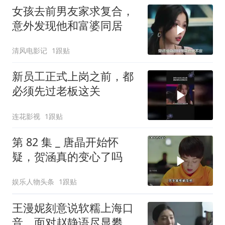
女孩去前男友家求复合，
意外发现他和富婆同居
清风电影记
1跟贴
新员工正式上岗之前，都
必须先过老板这关
连花影视
1跟贴
第 82 集 _ 唐晶开始怀
疑，贺涵真的变心了吗
娱乐人物头条
1跟贴
王漫妮刻意说软糯上海口
音，面对赵静语尽显攀比