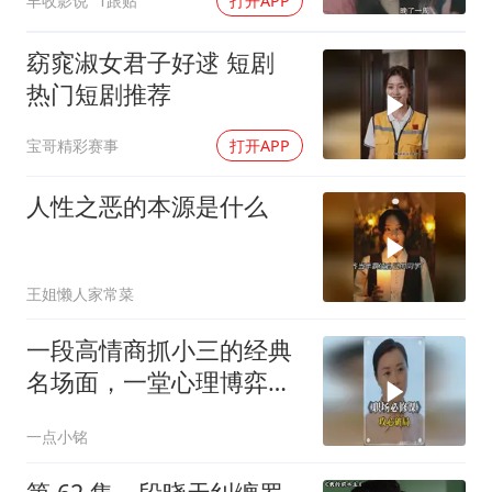
丰收影说
1跟贴
打开APP
窈窕淑女君子好逑 短剧
热门短剧推荐
宝哥精彩赛事
打开APP
人性之恶的本源是什么
王姐懒人家常菜
一段高情商抓小三的经典
名场面，一堂心理博弈的
现场教学！
一点小铭