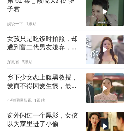
第 62 集 _ 段晓天纠缠罗
子君
娱说一下
1跟贴
女孩只是吃饭时拍照，却
遭到富二代男友嫌弃，下
秒做法意外
探剧君
3跟贴
乡下少女恋上腹黑教授，
爱而不得因爱生恨，最终
走上复仇之路
小鸭嘎嘎影视
1跟贴
窗外闪过一个黑影，女孩
以为家里进了小偷