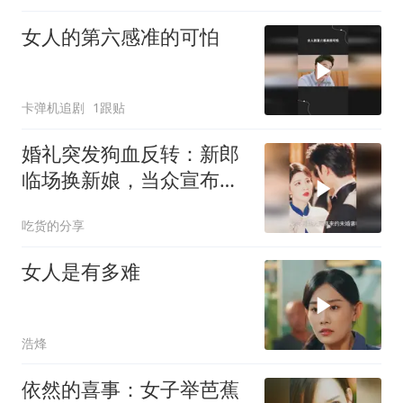
女人的第六感准的可怕
卡弹机追剧
1跟贴
婚礼突发狗血反转：新郎
临场换新娘，当众宣布要
娶嫂子
吃货的分享
女人是有多难
浩烽
依然的喜事：女子举芭蕉