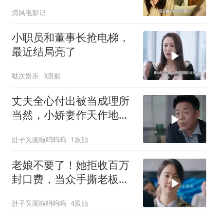
清风电影记
小职员和董事长抢电梯，
最近结局亮了
哒次娱乐
3跟贴
丈夫全心付出被当成理所
当然，小娇妻作天作地，
结果把老公作没了
肚子又圆啦呜呜呜
1跟贴
老娘不要了！她拒收百万
封口费，当众手撕老板踢
爆杀猪盘！
肚子又圆啦呜呜呜
4跟贴