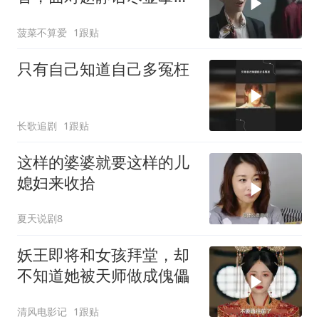
心，背后原因揭秘
菠菜不算爱
1跟贴
只有自己知道自己多冤枉
长歌追剧
1跟贴
这样的婆婆就要这样的儿
媳妇来收拾
夏天说剧8
妖王即将和女孩拜堂，却
不知道她被天师做成傀儡
清风电影记
1跟贴