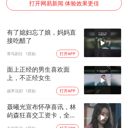
唐田赛前发布会上引用《孙子兵法》
打开网易新闻 体验效果更佳
台当局重金为“台独”织“皇帝新衣”
商场现钱学森巨幅海报 负责人回应
有了媳妇忘了娘，妈妈直
老挝国会主席赛宋蓬逝世
接吃醋了
购飞机票7分钟后退票被扣2022元
青鸟剧社
1跟贴
打开APP
乐享全民健身 共筑健康中国
面上正经的男生喜欢面
上，不正经女生
越界说剧
1跟贴
打开APP
聂曦光宣布怀孕喜讯，林
屿森狂喜交工资卡，全程
陪产休假一年