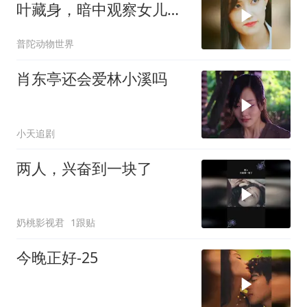
叶藏身，暗中观察女儿相
亲进展
普陀动物世界
肖东亭还会爱林小溪吗
小天追剧
两人，兴奋到一块了
奶桃影视君
1跟贴
今晚正好-25