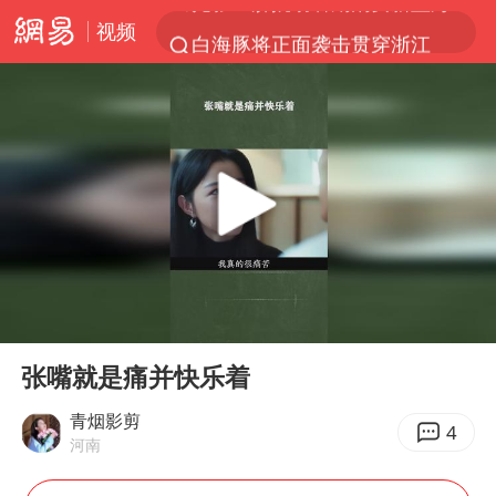
视频
白海豚将正面袭击贯穿浙江
杭州全市有序停课
《欢迎来龙餐馆》口碑
酒店花洒现排泄物住客索赔遭拒
情侣平潭拍日出坠崖1死1伤
新疆优化调整景区内自驾服务费
夏日经济乘“热”而上 消费市场向“新”而行
00:00
00:43
36岁男演员成景区NPC后人气爆棚
Play
Ent
full
宇树王兴兴被问了360多个问题
张嘴就是痛并快乐着
全民健身事业高质量发展
青烟影剪
4
河南
上四休三，但降薪1000元，你接受吗？