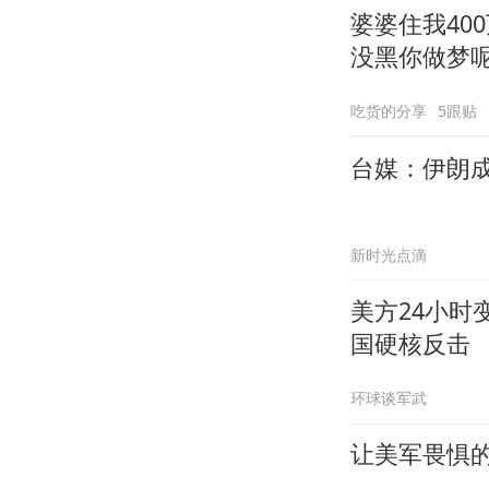
婆婆住我40
没黑你做梦
吃货的分享
5跟贴
台媒：伊朗
新时光点滴
美方24小时
国硬核反击
环球谈军武
让美军畏惧