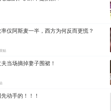
效率仅阿斯麦一半，西方为何反而更慌？
5跟贴
丈夫当场摘掉妻子围裙！
贴
网先动手的！！！