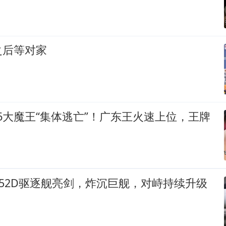
之后等对家
：6大魔王“集体逃亡”！广东王火速上位，王牌
052D驱逐舰亮剑，炸沉巨舰，对峙持续升级