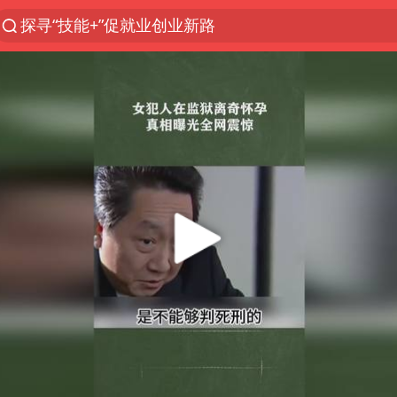
探寻“技能+”促就业创业新路
长城H10正式上市
维持强台风级！白海豚直奔华东沿海
山东日照市委副书记王峰被查
印度暴发金迪普拉病毒
41岁女子为鼓励女儿考上985研究生
美国退回1000亿美元关税
24小时不关空调 电费反而更低？
“事业单位招聘不是人情买卖”
涨价1元的冰红茶 两年少赚了15亿
小伙靠AI减肥 45天瘦40斤进了ICU