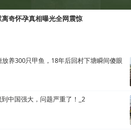
李亚鹏向地铁吐血女孩捐99999元
新华社权威快报|我国编制完成新版全月地质图
狱离奇怀孕真相曝光全网震惊
80后女柜员逆袭成4200亿银行副行长
山东财大教授刘海明逝世 终年38岁
银行午休1.5小时 留个窗口行不行
李嫣近照曝光
塘放养300只甲鱼，18年后回村下塘瞬间傻眼
总书记关心百姓身边这些民生大事
到中国强大，问题严重了！_2