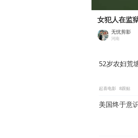
00:00
Play
女犯人在监
无忧剪影
河南
52岁农妇荒
起喜电影
8跟贴
美国终于意识