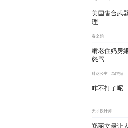
美国售台武
理
春之韵
啃老住妈房
怒骂
胖达公主
25跟贴
咋不打了呢
天才设计师
郑丽文最让