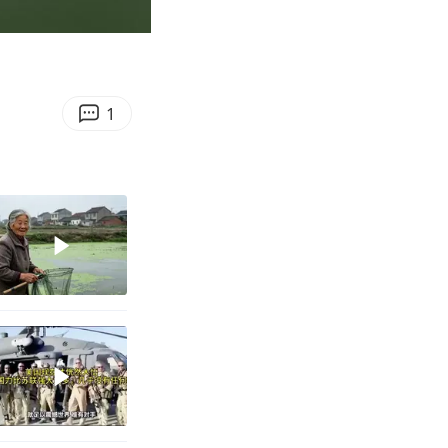
04:03
Enter
fullscreen
1