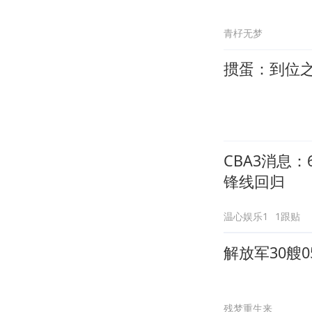
青杍无梦
掼蛋：到位
CBA3消息
锋线回归
温心娱乐1
1跟贴
解放军30艘
残梦重生来