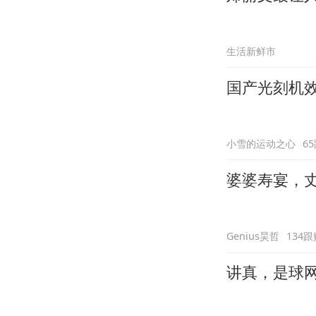
生活新鲜市
国产光刻机
小雪的运动之心
6
婆婆寿宴，
Genius昊哲
134跟
讲真，是球