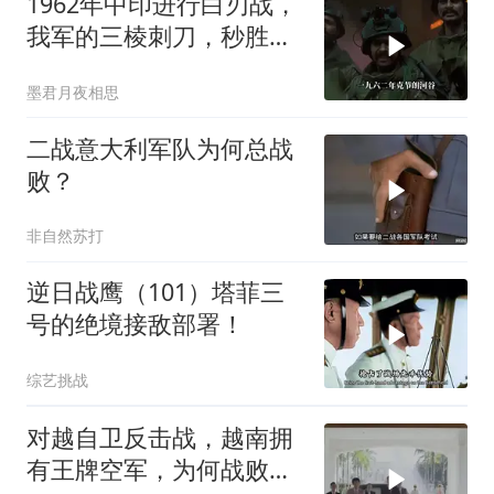
1962年中印进行白刃战，
我军的三棱刺刀，秒胜印
军的狗腿刀
墨君月夜相思
二战意大利军队为何总战
败？
非自然苏打
逆日战鹰（101）塔菲三
号的绝境接敌部署！
综艺挑战
对越自卫反击战，越南拥
有王牌空军，为何战败也