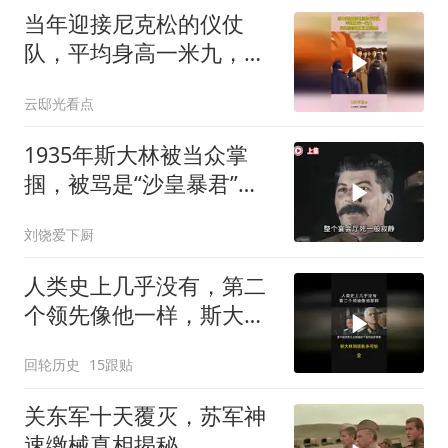
当年迎接尼克松的仪仗
队，平均身高一米九，尼
克松回忆满满压迫感
云邸光看点
1935年斯大林被当众掌
掴，被骂是“沙皇暴君”，
一年后此人秘密消失
刘饶爱下厨
人类史上几乎没有，第二
个领先像他一样，斯大林
到底有多可怕？
回轮历史
15跟贴
关东军十天覆灭，苏军神
速缴械真相揭秘