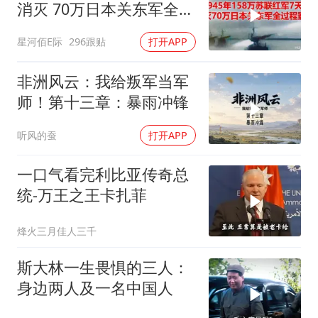
消灭 70万日本关东军全过
程影像
星河佰E际
296跟贴
打开APP
非洲风云：我给叛军当军
师！第十三章：暴雨冲锋
听风的蚕
打开APP
一口气看完利比亚传奇总
统-万王之王卡扎菲
烽火三月佳人三千
斯大林一生畏惧的三人：
身边两人及一名中国人