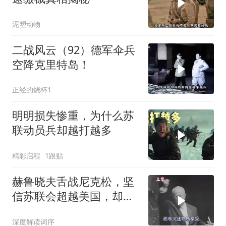
泥塑动物
二战风云（92）德军伞兵
空降克里特岛！
正经的烧杯1
明明损失惨重，为什么苏
联动员兵却越打越多
精彩启程
1跟贴
赫鲁晓夫舌战尼克松，坚
信苏联会超越美国，却被
亲儿子“打脸”
深度解读词序