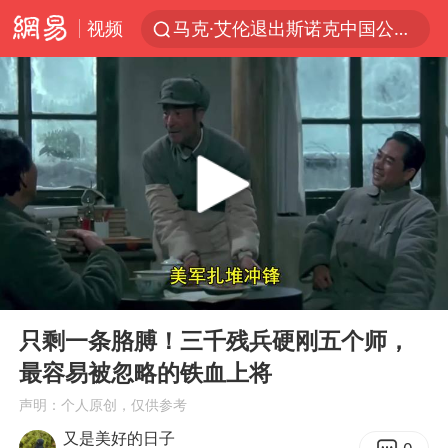
视频
马克·艾伦退出斯诺克中国公开赛
新疆优化调整景区内自驾服务费
梁家辉：到内地拍戏不是北上是回归
茅台部分直营店飞天茅台提价
情侣平潭拍日出坠崖1死1伤
白海豚将正面袭击贯穿浙江
酒店回应车内过夜被收150元
00:00
07:29
黄金牛市回来了吗
Play
Ent
full
酒店花洒现排泄物住客索赔遭拒
只剩一条胳膊！三千残兵硬刚五个师，
最容易被忽略的铁血上将
杭州全市有序停课
声明：个人原创，仅供参考
36岁男演员成景区NPC后人气爆棚
又是美好的日子