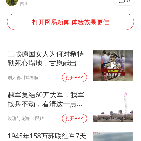
全民健身事业高质量发展
0
四川
台当局重金为“台独”织“皇帝新衣”
打开网易新闻 体验效果更佳
几元成本的AI广告导致千万市值蒸发
老挝国会主席赛宋蓬逝世
夏日经济乘“热”而上 消费市场向“新”而行
二战德国女人为何对希特
乐享全民健身 共筑健康中国
勒死心塌地，甘愿献出一
切？
别人都叫我阿腈
打开APP
越军集结60万大军，我军
按兵不动，看清这一点便
知越南必败
玫瑰与花海
1跟贴
打开APP
1945年158万苏联红军7天