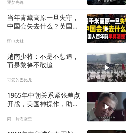
逐梦先锋
当年青藏高原一旦失守，
中国会失去什么？英国人
百年前早算清楚了
弱电大林
越南少将：不是不想追，
而是黎笋不敢追
可爱的巴比龙
1965年中朝关系紧张差点
开战，美国神操作，助两
国化解危机
同一片海空里