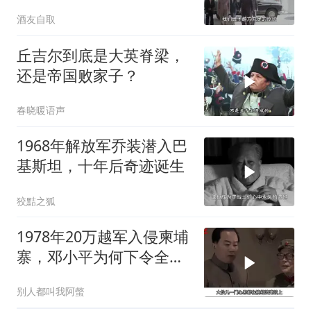
不动用
酒友自取
丘吉尔到底是大英脊梁，
还是帝国败家子？
春晓暖语声
1968年解放军乔装潜入巴
基斯坦，十年后奇迹诞生
狡黠之狐
1978年20万越军入侵柬埔
寨，邓小平为何下令全军
准备反击？
别人都叫我阿螫