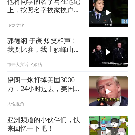
他将同学的名字写在笔记
上，按照名字挨家挨户去
杀人！
飞龙文化
郭德纲 于谦 爆笑相声！
我要比赛，我上妙峰山干
嘛去？你去拜一拜冠军老
市井大实话
4跟贴
祖庙
伊朗一炮打掉美国3000
万，24小时过去，美国依
旧沉默
人性视角
亚洲频道的小伙伴们，快
来回忆一下吧！