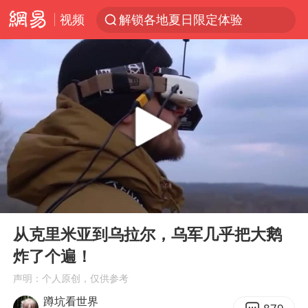
视频
解锁各地夏日限定体验
峰哥 汪海林
西湖突现狂风暴雨 游客瞬间被浇透
富婆带资进组给自己硬加60多场吻戏
河南重大刑事案嫌疑人落网
黄金创今年来最大单周涨幅
视频丨中国东方电气集团原党组副书记、董事宋致远被查
00:00
16:42
梁家辉：到内地拍戏不是北上是回归
Play
Ent
full
白海豚将正面袭击贯穿浙江
从克里米亚到乌拉尔，乌军几乎把大鹅
炸了个遍！
酒店回应车内过夜被收150元
声明：个人原创，仅供参考
“不怕六爷挂得多 就怕六爷挂一颗”
蹲坑看世界