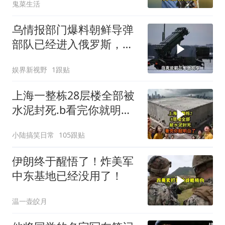
鬼菜生活
乌情报部门爆料朝鲜导弹
部队已经进入俄罗斯，乌
军40天任务失败
娱界新视野
1跟贴
上海一整栋28层楼全部被
水泥封死.b看完你就明白
了..s
小陆搞笑日常
105跟贴
伊朗终于醒悟了！炸美军
中东基地已经没用了！
温一壶皎月