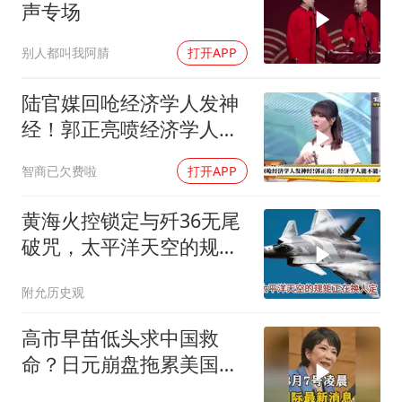
声专场
别人都叫我阿腈
打开APP
陆官媒回呛经济学人发神
经！郭正亮喷经济学人能
不能不要双标
智商已欠费啦
打开APP
黄海火控锁定与歼36无尾
破咒，太平洋天空的规矩
正在换人定
附允历史观
高市早苗低头求中国救
命？日元崩盘拖累美国下
水！川普也坐不住了