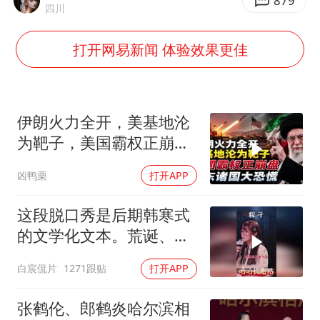
牛津大学一纸声明甩不了锅
879
四川
网传《披荆斩棘2026》名单
打开网易新闻 体验效果更佳
新疆景区自驾服务费改为按车收费
女主硬加吻戏短剧已下架
浙江台州《告全体市民书》
伊朗火力全开，美基地沦
香港宏福苑火灾或由烟头引起
为靶子，美国霸权正崩
盘，中东诸国大恐慌
人民的健康、体质、幸福一脉相承
凶鸭栗
打开APP
这段脱口秀是后期韩寒式
的文学化文本。荒诞、激
愤又温暖
白宸侃片
1271跟贴
打开APP
张鹤伦、郎鹤炎哈尔滨相