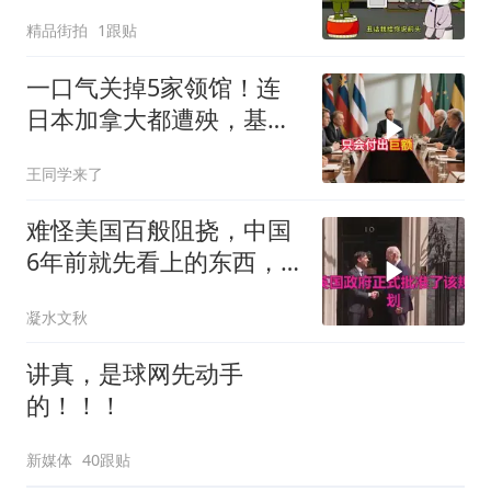
精品街拍
1跟贴
一口气关掉5家领馆！连
日本加拿大都遭殃，基辛
格临终遗言真应验了
王同学来了
难怪美国百般阻挠，中国
6年前就先看上的东西，
特朗普想要截胡？
凝水文秋
讲真，是球网先动手
的！！！
新媒体
40跟贴