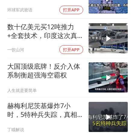
心”刚到手就杀入南海
环球军武密语
打开APP
数十亿美元买12吨推力
+全套技术，印度这次真
要搞定航发
一饮山河
打开APP
大国顶级底牌！反介入体
系制衡超强海空霸权
人生就是要简单
赫梅利尼茨基爆炸7小
时，5特种兵失踪，真相
远超想象
丁睋解说