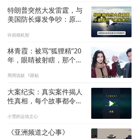
特朗普突然大发雷霆，与
美国防长爆发争吵：原来
你们都在骗我
许侶很机智
林青霞：被骂“狐狸精”20
年，眼睛被射瞎，那个男
人只问了一句“谁来出机票
周周说娱
1跟贴
钱？”
大案纪实：真实案件揭人
性真相，每个故事都令人
震撼
小雪的运动之心
《亚洲频道之心事》