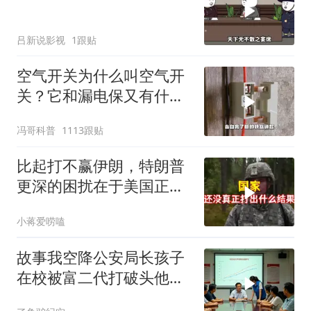
吕新说影视
1跟贴
空气开关为什么叫空气开
关？它和漏电保又有什么
区别？
冯哥科普
1113跟贴
比起打不赢伊朗，特朗普
更深的困扰在于美国正重
蹈前苏联模式
小蒋爱唠嗑
故事我空降公安局长孩子
在校被富二代打破头他爹
叫嚣开个价