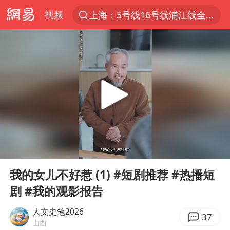
视频
上海：5号线16号线浦江线全线停运
上半年我国经营主体结构持续优化
美媒：美国爱国者导弹库存不足1700枚
上海有出现龙卷潜势
上海全域长途客运班次全部停运
白海豚逼近浙闽沿海
1枚就能让航母瘫痪 轰-6J实力有多强
00:00
20:48
国足U17与阿森纳决赛取消 并列冠军
Play
Ent
full
上门女婿出轨女邻居多年被判重婚罪
我的女儿不好惹 (1) #短剧推荐 #热播短
剧 #我的观影报告
今日15时起福州地铁高架区段停运
王艺迪2-4不敌张本美和止步4强
人文史笔2026
37
山西