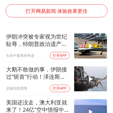
王传君 《披荆斩棘》
王艺迪无缘横滨赛决赛
打开网易新闻 体验效果更佳
泰国：高度重视中国游客旅游体验
于东来直播和胖东来核心团队开会
伊朗冲突被专家视为世纪
2025年小学教师减少13.19万
耻辱，特朗普政治遗产遭
上海大部迎大暴雨
遇毁灭性打击
生命中最美的奇迹
打开APP
《龙餐馆》 冲奖
构建更高水平的全民健身公共服务体系
大鹅不敢做的事，伊朗接
过“斩首”行动！泽连斯基
这次真悬了？
启迪你的思维
打开APP
美国还没走，澳大利亚就
来了！24亿“空中情报中