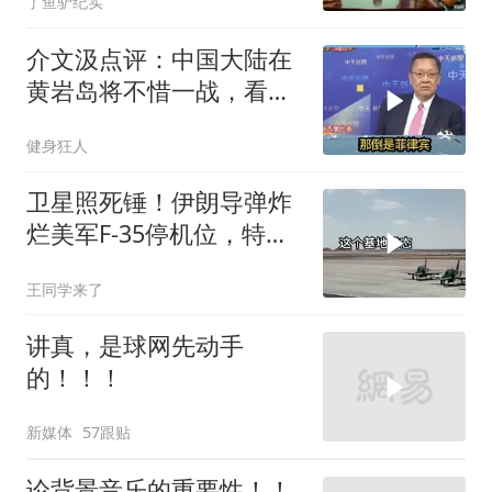
了鱼驴纪实
介文汲点评：中国大陆在
黄岩岛将不惜一战，看你
菲律宾怎么做！
健身狂人
卫星照死锤！伊朗导弹炸
烂美军F-35停机位，特朗
普这回真兜不住了
王同学来了
讲真，是球网先动手
的！！！
新媒体
57跟贴
论背景音乐的重要性！！