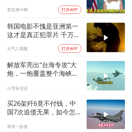
先把锅甩给民主党
君笙拂兮啊
打开APP
韩国电影不愧是亚洲第一
这才是真正犯罪片 千万不
要低估人性的恶
元气八眉菌
打开APP
解放军亮出“台海专攻”大
炮，一炮覆盖整个海峡，
有人该睡不着了
小雪有话说
买26架歼6竟不付钱，中
国7次追债无果，如今怎
样了？
周哥一影视