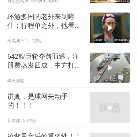
有态度网友19Dsym
5跟贴
离婚
环游多国的老外来到喀
什：行程单之外，他看到
了变化太多太多
小黑和大白
1跟贴
642艘巨轮夺路而逃，注
册费蒸发四成，中方打到
巴拿马“七寸”
烽火观察
讲真，是球网先动手
的！！！
新媒体
55跟贴
论背景音乐的重要性！！