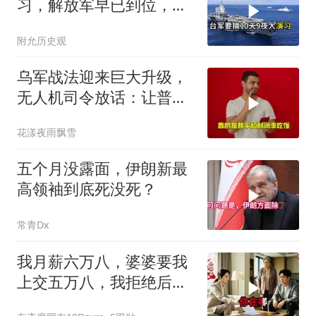
习，解放军早已到位，美
国那套“保台”承诺早就变
附允历史观
味了
乌军战法迎来巨大升级，
无人机司令放话：让普京
看看，谁才是赢家
花漾夜雨飘雪
五个月没露面，伊朗新最
高领袖到底死没死？
常青Dx
我月薪六万八，婆婆要我
上交五万八，我拒绝后她
换了门锁，12天后我决意