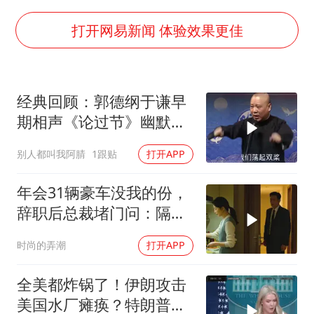
外国游客的“中国游三件套”火了
以军士兵把枪口对准中国记者
打开网易新闻 体验效果更佳
白海豚在海上打了个结
上海大部迎大暴雨
经典回顾：郭德纲于谦早
方桃子代言广告视频已下架
期相声《论过节》幽默风
一周大涨超7% 金价为何突然上涨
趣爆笑不断
别人都叫我阿腈
1跟贴
打开APP
构建更高水平的全民健身公共服务体系
年会31辆豪车没我的份，
辞职后总裁堵门问：隔壁
楼你买的？
时尚的弄潮
打开APP
全美都炸锅了！伊朗攻击
美国水厂瘫痪？特朗普却