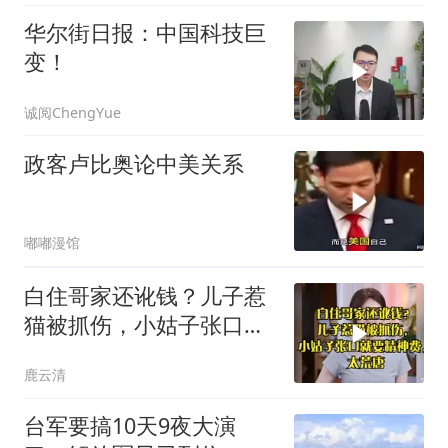
华尔街日报：中国科技巨
变！
诚阅ChengYue
政客卢比奥论中美关系
嘟嘟漫馆
白住哥家还讹钱？儿子惹
猫被抓伤，小姑子张口就
要精神费，太荒唐
鹿云清
台军要搞10天9夜大演