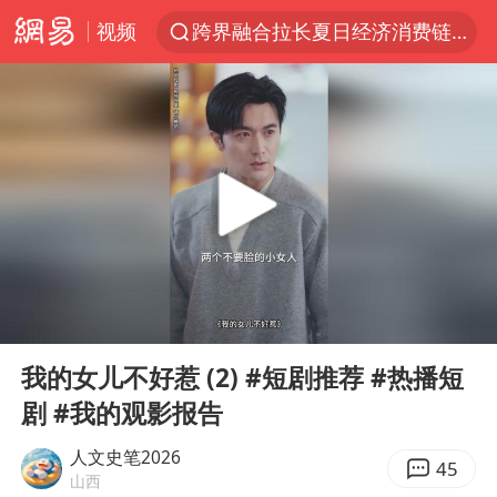
视频
跨界融合拉长夏日经济消费链条
拜登前列腺癌恶化
四川宜宾5.5级地震后余震为何不断
上海轨交全网络地面高架区段限速运行
武契奇会见泽连斯基有何意图
2026“未录满”本科专业排行榜出炉
浙江海域将现5到8米巨浪到狂浪
00:00
17:12
2026年7月份居民消费价格同比上涨0.5%
Play
Ent
full
“伊斯兰版北约”出现
我的女儿不好惹 (2) #短剧推荐 #热播短
剧 #我的观影报告
上海中心城区暴雨预警由橙变红
台铃电动车仅骑一年就断电趴窝
人文史笔2026
45
山西