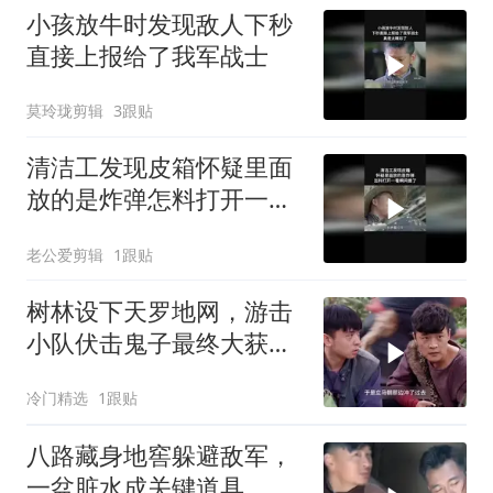
小孩放牛时发现敌人下秒
直接上报给了我军战士
莫玲珑剪辑
3跟贴
清洁工发现皮箱怀疑里面
放的是炸弹怎料打开一看
瞬间傻了
老公爱剪辑
1跟贴
树林设下天罗地网，游击
小队伏击鬼子最终大获全
胜
冷门精选
1跟贴
八路藏身地窖躲避敌军，
一盆脏水成关键道具，巧