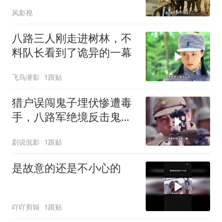
阴谋还让战士升官
风影视
八路三人刚走进树林，不
料队长看到了诡异的一幕
飞鸟潜影
1跟贴
猎户误闯鬼子埋伏惨遭毒
手，八路军绝境反击鬼子
狙击手
剧说侃影
1跟贴
是故意的还是不小心的
吖吖剪辑
1跟贴