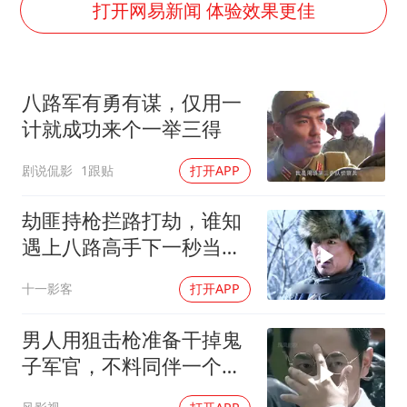
公司“上四休三”但要降薪1000元
打开网易新闻 体验效果更佳
OpenAI为免费用户升级GPT-5.6 Luna
47岁妈妈突然产女 26岁女儿：很震惊
八路军有勇有谋，仅用一
97岁英国奶奶飞上天再破吉尼斯纪录
计就成功来个一举三得
“中国蔬菜之乡”最高温达41.8℃
剧说侃影
1跟贴
打开APP
如何把百年大党建设得更加坚强有力？
劫匪持枪拦路打劫，谁知
遇上八路高手下一秒当场
傻眼了
十一影客
打开APP
男人用狙击枪准备干掉鬼
子军官，不料同伴一个手
势，竟察觉不对劲