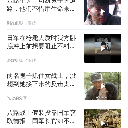
八路军为了切断鬼子的退
路，他们不惜用生命来捍
卫
剧说侃影
1跟贴
日军在枪毙人质时我方卧
底冲上前想要阻止不料最
终还是没能成功
浪嫂剪辑
4跟贴
两名鬼子抓住女战士，没
想到她接下来的反击太解
气
吃货的分享
八路战士假装投靠国军窃
取情报，国军长官却不知