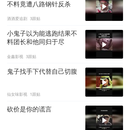
不料竟遭八路钢针反杀
酒酒爱追剧
3跟贴
小鬼子以为能逃跑结果不
料团长和他同归于尽
金鑫影视
3跟贴
鬼子找手下代替自己切腹
仙女味影视
1跟贴
砍价是你的谎言