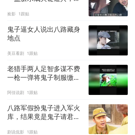
妙骗过搜查化险为夷
捡影
1跟贴
鬼子逼女人说出八路藏身
地点
美豆看剧
1跟贴
老猎手两人足智多谋不费
一枪一弹将鬼子制服缴获
大批物资
阿佳说剧
1跟贴
八路军假扮鬼子进入军火
库，结果竟是鬼子请君入
瓮
剧说侃影
1跟贴