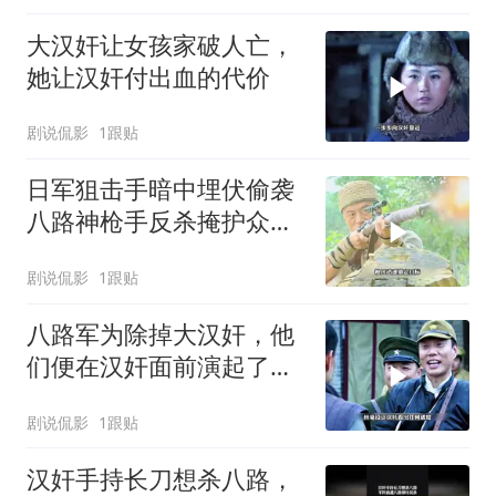
大汉奸让女孩家破人亡，
她让汉奸付出血的代价
剧说侃影
1跟贴
日军狙击手暗中埋伏偷袭
八路神枪手反杀掩护众人
突围
剧说侃影
1跟贴
八路军为除掉大汉奸，他
们便在汉奸面前演起了双
簧
剧说侃影
1跟贴
汉奸手持长刀想杀八路，