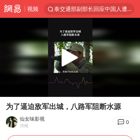
视频
泰交通部副部长回应中国人遭歧视手势
改名后的“青海拉面”店
段绚竞因公牺牲 年仅44岁
1岁宝宝碰坏纸巾盒 宝妈被索赔924元
女子开一天一夜空调后二氧化碳中毒
男子结婚8年3个女儿均非亲生
“空调24小时开着更省电”不实
00:00
00:45
“不建议大家买深色蛋糕”
Play
Ent
full
台风白海豚逼近 暴雨大暴雨来袭
为了逼迫敌军出城，八路军阻断水源
男子杀人后逃进深山21年活得像野人
仙女味影视
0
河南
985博士后被曝在妻子孕期出轨后续