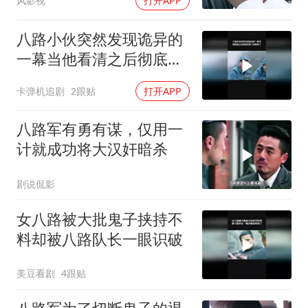
风影视
打开APP
八路小伙突然发现诡异的
一幕当他看清之后彻底吓
傻了
卡弹机追剧
2跟贴
打开APP
八路军有勇有谋，仅用一
计就成功将大汉奸暗杀
剧说侃影
女八路被大批鬼子挟持不
料却被八路队长一眼识破
美豆看剧
4跟贴