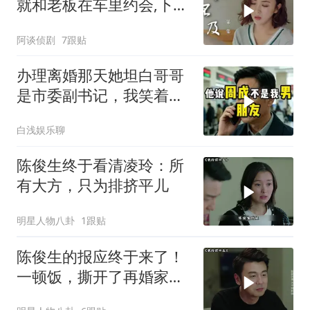
就和老板在车里约会,下秒
结局意外
阿谈侦剧
7跟贴
办理离婚那天她坦白哥哥
是市委副书记，我笑着打
通省委组织部长
白浅娱乐聊
陈俊生终于看清凌玲：所
有大方，只为排挤平儿
明星人物八卦
1跟贴
陈俊生的报应终于来了！
一顿饭，撕开了再婚家庭
最残忍的真相