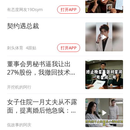
前婆婆打两百通电
有态度网友19Dsym
打开APP
契约遇总裁
刺头体育
4跟贴
打开APP
董事会男秘书逼我让出
27%股份，我撤回技术
股，公司瞬亏3000亿，她
开挖机的阿行
崩溃
女子住院一月丈夫从不露
面，提离婚后他急疯：想
起我了？
侃故事的阿庆