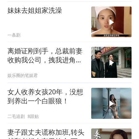
妹妹去姐姐家洗澡
一条剧
离婚证刚到手，总裁前妻
收购我公司，拽我进角
落：我来全是为了你
娱乐圈的笔娱君
女人收养女孩20年，没想
到养出一个白眼狼！
二毛追剧
8跟贴
妻子跟丈夫谎称加班,转头