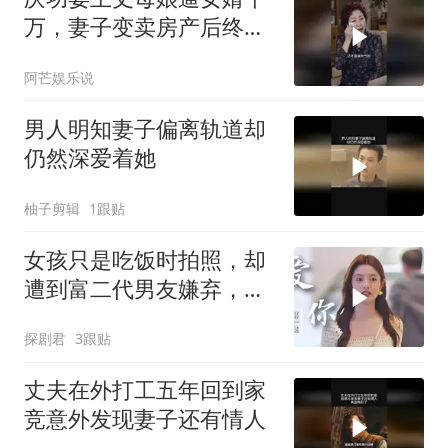
万，妻子变卖房产后终看
清家人真面目
阿芒娱乐说
男人明知妻子偏离轨道却
仍然深爱着她
柚子剪辑
1跟贴
女孩只是吃饭时拍照，却
遭到富二代男友嫌弃，下
秒做法意外
探剧君
3跟贴
丈夫在外打工五年回到家
竞意外发现妻子还有情人