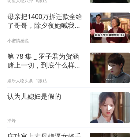
明星人物八卦
6跟贴
母亲把1400万拆迁款全给
了哥哥，除夕夜她喊我回
家，我平静地说：不去
小蜜情感说
了，刚花900万给婆婆换
了套别墅
第 78 集 _ 罗子君为贺涵
赌上一切，到底什么样的
男人，能让一个女人不惜
娱乐人物头条
1跟贴
拿自己的前途去冒险
认为儿媳妇是假的
浩烽
庆功宴上丈母娘逼女婿千