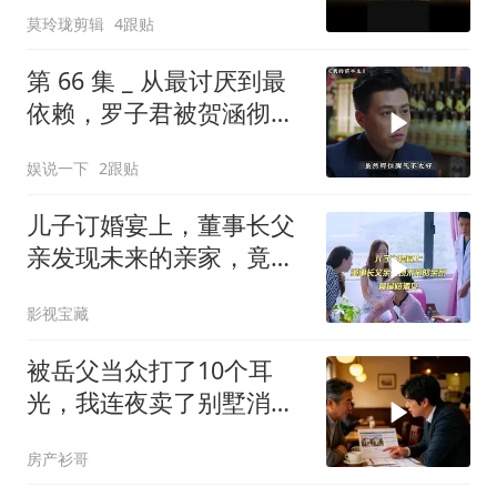
莫玲珑剪辑
4跟贴
第 66 集 _ 从最讨厌到最
依赖，罗子君被贺涵彻底
改变
娱说一下
2跟贴
儿子订婚宴上，董事长父
亲发现未来的亲家，竟是
陪酒女
影视宝藏
被岳父当众打了10个耳
光，我连夜卖了别墅消
失，10天后一家被赶走
房产衫哥