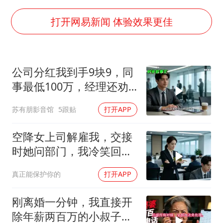
U17国足三连胜晋级明日之星半决赛
美股存储板块集体大跌
打开网易新闻 体验效果更佳
胡彦斌获《歌手2026》歌王
东航：国内客票提前14天免费退改
公司分红我到手9块9，同
胜宏科技：股票交易异常波动
事最低100万，经理还劝
夯实基础开新局
我续签，我笑了：不签了
苏有朋影音馆
5跟贴
打开APP
空降女上司解雇我，交接
时她问部门，我冷笑回
答：明天
真正能保护你的
打开APP
刚离婚一分钟，我直接开
除年薪两百万的小叔子，