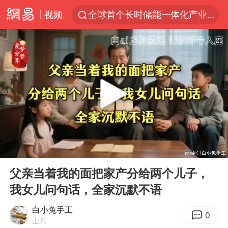
视频
全球首个长时储能一体化产业园量产
台风白海豚已进入24小时警戒线
中国女篮70-67险胜尼日利亚女篮
上海：台风白海豚或将带来龙卷风
四川宜宾市高县4.9级地震致1人死亡
名创优品回应女子吐槽内裤质量差
出口禁令驱动有色板块大涨
00:00
09:34
中巨芯：上半年归母净利润1405.77万元
Play
Ent
full
秋天的第一杯奶茶到底有多火
父亲当着我的面把家产分给两个儿子，
我女儿问句话，全家沉默不语
38岁演员求职万岁山NPC成功
国乒男单横滨冠军赛全军覆没
白小兔手工
0
山东