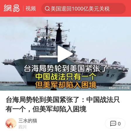
视频
美国退回1000亿美元关税
探寻“技能+”促就业创业新路
李亚鹏向地铁吐血女孩捐99999元
被泰航拒载中国乘客：免费改签没兑现
台风白海豚可能在浙江登陆
38岁山东财大教授刘海明逝世
因凡蒂诺首次公开道歉
00:00
07:48
13岁少年白天写作业晚上夜市炒粉
Play
Ent
full
《Monica》填词人黎彼得去世
台海局势轮到美国紧张了：中国战法只
有一个，但美军却陷入困境
FIFA官方支持因凡蒂诺
陕西柞水遭遇暴雨五千余户群众转移
三水的猫
0
四川