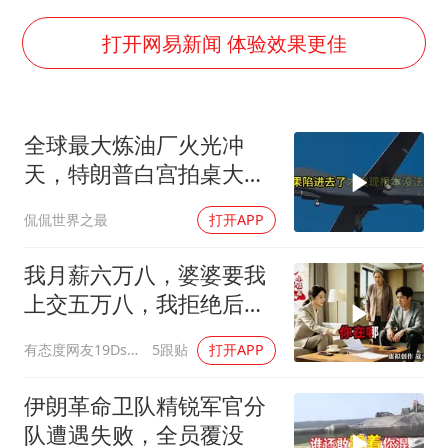
谷歌首席科学家Jeff Dean离职创业
人贩子“梅姨”真实姓名曝光
打开网易新闻 体验效果更佳
如何把百年大党建设得更加坚强有力
一枚俄导弹都没击落 泽连斯基发声
全球最大炼油厂火光冲
多专业取消艺考 文化工作者要有文化
天，特朗普白宫拍桌大
“银行午休1.5小时”留个窗口行不行
骂，伊朗主动出击把美军
侃侃世界之最
打开APP
拖进泥潭
41岁女子为鼓励女儿考上985研究生
总书记关心百姓身边这些民生大事
我月薪六万八，婆婆要我
上交五万八，我拒绝后她
换了门锁，12天后我决意
有态度网友19Dsym
5跟贴
打开APP
离婚
伊朗革命卫队精锐军官分
队遭遇失败，全员覆没