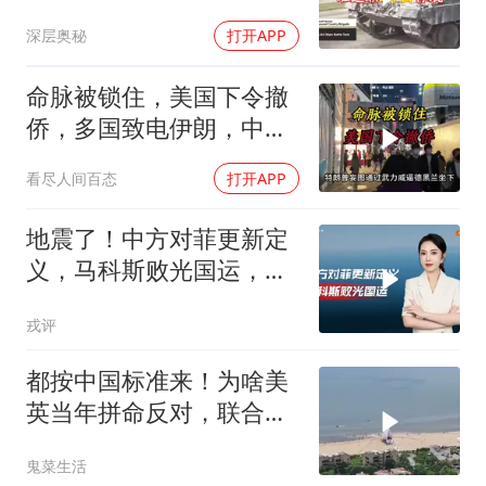
深层奥秘
打开APP
命脉被锁住，美国下令撤
侨，多国致电伊朗，中国
两大判断全部成真
看尽人间百态
打开APP
地震了！中方对菲更新定
义，马科斯败光国运，还
剩19万亿债务未还
戎评
都按中国标准来！为啥美
英当年拼命反对，联合国
反而全盘接受？
鬼菜生活