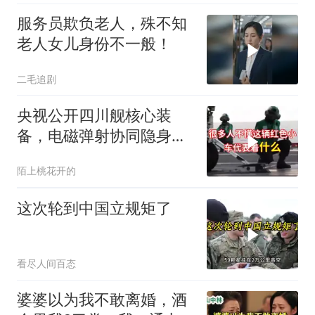
服务员欺负老人，殊不知
老人女儿身份不一般！
二毛追剧
央视公开四川舰核心装
备，电磁弹射协同隐身无
人机，位居世界前列
陌上桃花开的
这次轮到中国立规矩了
看尽人间百态
婆婆以为我不敢离婚，酒