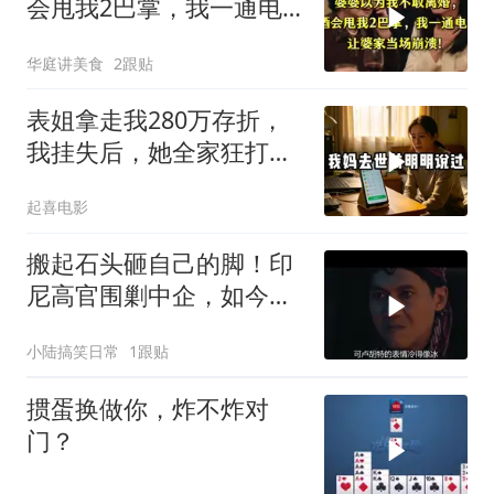
会甩我2巴掌，我一通电
话让婆家当场懵了
华庭讲美食
2跟贴
表姐拿走我280万存折，
我挂失后，她全家狂打
200个电话
起喜电影
搬起石头砸自己的脚！印
尼高官围剿中企，如今烂
摊子没人收
小陆搞笑日常
1跟贴
掼蛋换做你，炸不炸对
门？