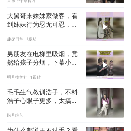
音乐下午茶官方
大舅哥来妹妹家做客，看
到妹妹行为忍无可忍，一
番话让妹夫感动
趣探日常
1跟贴
男朋友在电梯里吸烟，竟
然给孩子分烟，下幕小脑
都萎缩了！
明月搞笑社
1跟贴
毛毛生气教训浩子，不料
浩子心眼子更多，太搞笑
啦
踏月综艺
为什么都说玉不过手？看