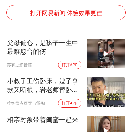
房主任回应争议
把党建设得更加坚强有力
打开网易新闻 体验效果更佳
村民谈“梅姨”：叫的其实是“媒姨”
东方甄选被判赔偿江小白30万元
父母偏心，是孩子一生中
中国养老床位“三连降”
最难愈合的伤
奋进开新局 实干挑大梁
苏有朋影音馆
打开APP
小叔子工伤卧床，嫂子拿
款又断粮，岩老师替卧床
兄弟争这口气！
搞笑盘点萱萱
7跟贴
打开APP
相亲对象带着闺蜜一起来