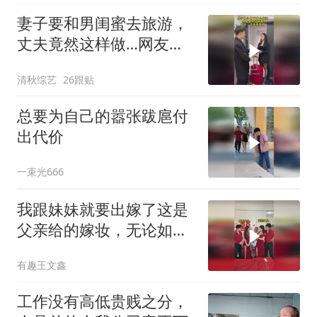
妻子要和男闺蜜去旅游，
丈夫竟然这样做…网友：
丈夫很聪明
清秋综艺
26跟贴
总要为自己的嚣张跋扈付
出代价
一束光666
我跟妹妹就要出嫁了这是
父亲给的嫁妆，无论如何
我还是要谢谢您！
有趣王文鑫
工作没有高低贵贱之分，