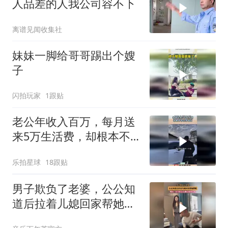
人品差的人我公司容不下
离谱见闻收集社
妹妹一脚给哥哥踢出个嫂
子
闪拍玩家
1跟贴
老公年收入百万，每月送
来5万生活费，却根本不
在家留宿！
乐拍星球
18跟贴
男子欺负了老婆，公公知
道后拉着儿媳回家帮她撑
腰