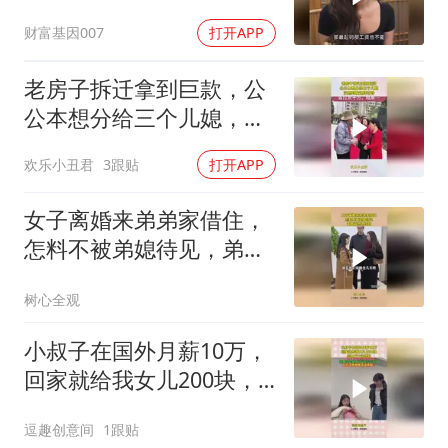
财富基因007
打开APP
老房子拆迁拿到巨款，公
公本想分给三个儿媳，没
想到被这样对待
欢乐小丑君
3跟贴
打开APP
女子离婚来弟弟家借住，
怎料不被弟媳待见，弟媳
竟然这样做！
树心全观
小叔子在国外月薪10万，
回家就给我女儿200块，
结果万万没想到
逗趣创意间
1跟贴