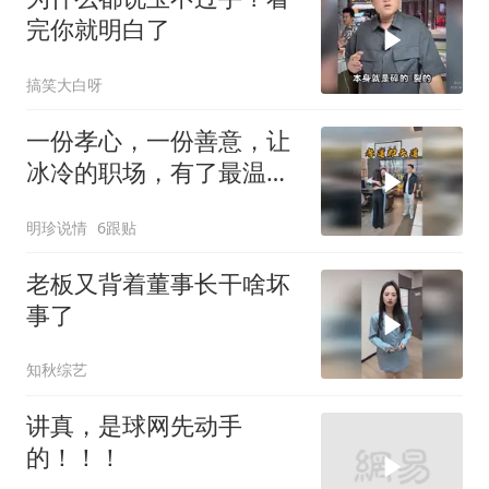
完你就明白了
搞笑大白呀
一份孝心，一份善意，让
冰冷的职场，有了最温暖
的人间烟火气
明珍说情
6跟贴
老板又背着董事长干啥坏
事了
知秋综艺
讲真，是球网先动手
的！！！