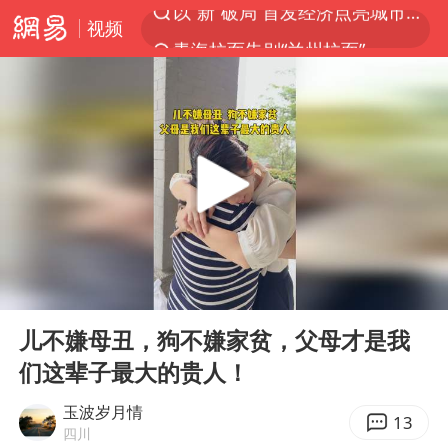
视频
青海拉面告别“兰州拉面”
U17国足三战全胜
我国编制完成新版全月地质图
法国下周开始禁止未经同意的电话营销
台风白海豚或吞掉台风鲸鱼
巡查组提问 工作人员偷用手机查答案
看守所辅警收受10万获刑1年
00:00
05:41
宇树科技 打新
Play
Ent
full
多地要求领导干部带头休假
儿不嫌母丑，狗不嫌家贫，父母才是我
们这辈子最大的贵人！
80后女柜员逆袭成4200亿银行副行长
吉林一“温度计大楼”读数爆表
玉波岁月情
13
四川