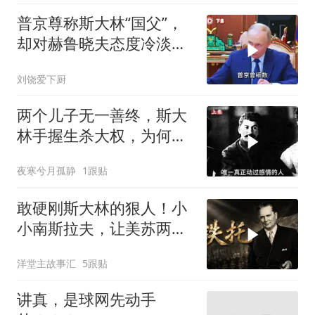
普京尊称斯大林“国父”，
却对赫鲁晓夫态度冷淡，
背后有何隐情？
刘饶爱下厨
两个儿子无一善终，斯大
林手握生杀大权，为何保
不住三个子女？
夜寒兮月孤静
1跟贴
敢硬刚斯大林的狠人！小
小南斯拉夫，让美苏两国
都不敢随便招惹
洋堂主故事汇
5跟贴
讲真，是球网先动手