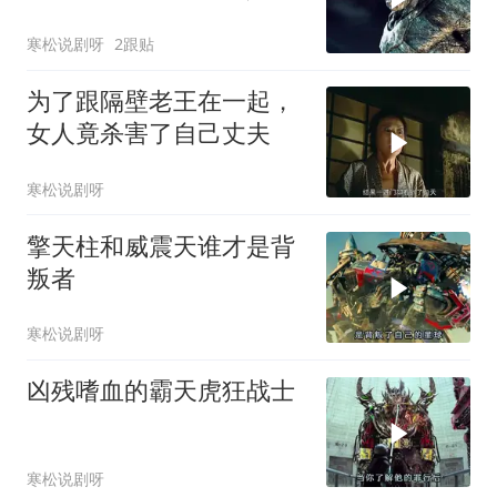
使
寒松说剧呀
2跟贴
为了跟隔壁老王在一起，
女人竟杀害了自己丈夫
寒松说剧呀
擎天柱和威震天谁才是背
叛者
寒松说剧呀
凶残嗜血的霸天虎狂战士
寒松说剧呀