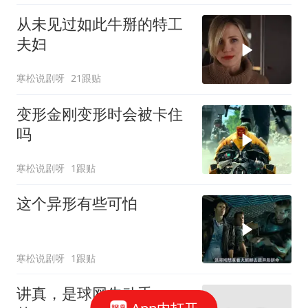
从未见过如此牛掰的特工
夫妇
寒松说剧呀
21跟贴
变形金刚变形时会被卡住
吗
寒松说剧呀
1跟贴
这个异形有些可怕
寒松说剧呀
1跟贴
讲真，是球网先动手