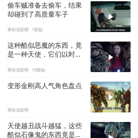
偷车贼准备去偷车，结果
却碰到了高质量车子
寒松说剧呀
1跟贴
这种酷似恶魔的东西，竟
是一种天使，它们以时间
为食
寒松说剧呀
19跟贴
变形金刚高人气角色盘点
寒松说剧呀
天使越丑战斗越猛，这些
酷似石像鬼的东西竟是天