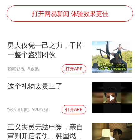
构建更高水平的全民健身公共服务体系
云南一男子胃中取出180颗铁钉
打开网易新闻 体验效果更佳
景区回应“麦积山石窟看完需2000元”
曹颖儿子首次演长剧
男人仅凭一己之力，干掉
以军士兵把枪口对准中国记者
一整个盗猎团伙
奋力开创中国式现代化建设新局面
赖赖影视
3跟贴
打开APP
这个礼物太贵重了
快乐追剧吧
970跟贴
打开APP
正义失灵无法申冤，亲自
审判开启复仇，韩国燃爽