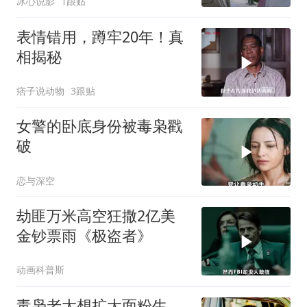
冰心说影
1跟贴
表情错用，蹲牢20年！真
相揭秘
痞子说动物
3跟贴
女警的卧底身份被毒枭戳
破
恋与深空
劫匪万米高空狂撒2亿美
金钞票雨《极盗者》
动画科普斯
毒枭老大想扩大面粉生