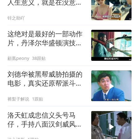
人生意义，就是在没意义
的人生里
锌之助吖
这绝对是最好的一部动作
片，丹泽尔华盛顿演技出
神入化！看了8遍
顧凰peony
38跟贴
刘德华被黑帮威胁拍摄的
电影，真实还原帮派斗
争！
裤梨子解说
1跟贴
洛天虹成忠信义头号马
仔，手持八面汉剑威风凛
凛，无人能挡尽显霸气