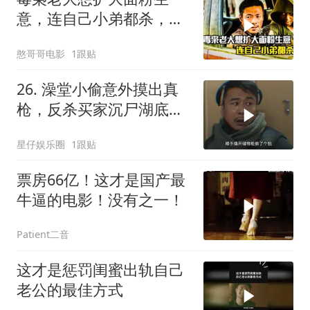
意，连自己小弟都杀，犯
罪片
憨哥哥电影
1跟贴
26. 澡堂小偷意外摸出真
枪，反杀买家沉尸湖底，
竟扯出十年悍匪
星仔娱乐圈
1跟贴
票房66亿！这才是国产最
牛逼的电影！没有之一！
Patient二音
这才是惩罚闺蜜出轨自己
老公的最佳方式