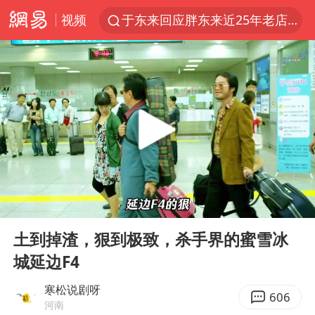
视频
于东来回应胖东来近25年老店年底关闭
《披荆斩棘2026》阵容官宣
中国籍豪华游艇富商之子在泰国被杀
白海豚北上或致京津冀暴雨
美将每月供乌爱国者拦截导弹
《龙餐馆》 冲奖
世界第1特鲁姆普斯诺克中国赛一轮游
00:00
03:28
上门女婿出轨女邻居多年被判重婚罪
Play
Ent
full
新疆一婚礼线上邀请引热议
土到掉渣，狠到极致，杀手界的蜜雪冰
城延边F4
香港刷新1884年以来最高气温纪录
国足U17与阿森纳决赛取消 并列冠军
寒松说剧呀
606
河南