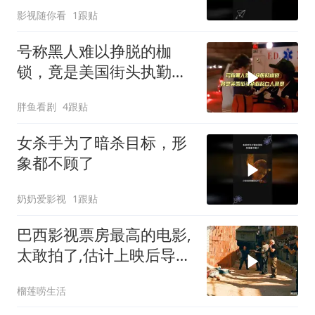
影视随你看
1跟贴
号称黑人难以挣脱的枷
锁，竟是美国街头执勤的
白人警察
胖鱼看剧
4跟贴
女杀手为了暗杀目标，形
象都不顾了
奶奶爱影视
1跟贴
巴西影视票房最高的电影,
太敢拍了,估计上映后导演
会立刻被暗杀
榴莲唠生活