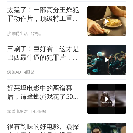
太猛了！一部高分王炸犯
罪动作片，顶级特工重出
江湖，场面太燃了
沙果唠生活
1跟贴
三刷了！巨好看！这才是
巴西最牛逼的犯罪片，史
上最狠辣的悍匪！
疯兔AD
4跟贴
好莱坞电影中的离谱幕
后，请蟑螂演戏花了50万
美元
靠谱电影君
145跟贴
很有韵味的好电影。窥探