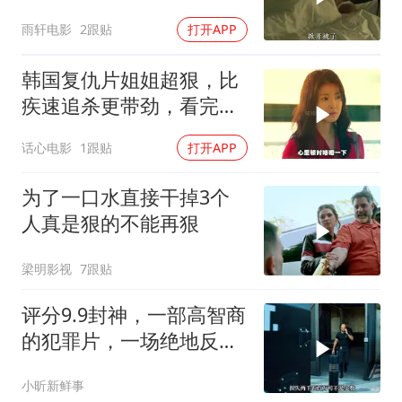
复仇影片
雨轩电影
2跟贴
打开APP
韩国复仇片姐姐超狠，比
疾速追杀更带劲，看完三
天难缓神
话心电影
1跟贴
打开APP
为了一口水直接干掉3个
人真是狠的不能再狠
梁明影视
7跟贴
评分9.9封神，一部高智商
的犯罪片，一场绝地反
击，看的惊心动魄
小昕新鲜事