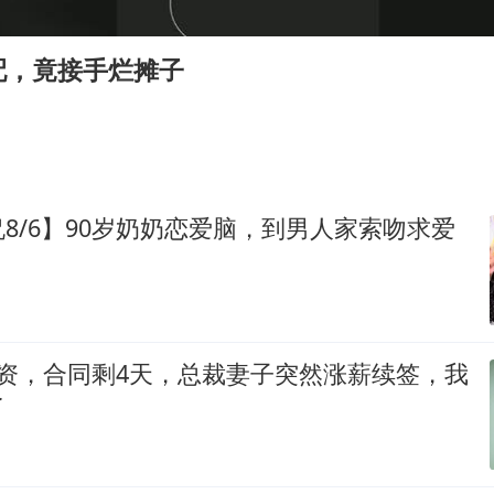
今日立秋你咬秋了吗
女儿为争财产堵门阻挠父亲出殡
配，竟接手烂摊子
欧阳娜娜窦靖童好搭
建筑工人不慎坠落身体被3根钢筋刺穿
夯实基础开新局
8/6】90岁奶奶恋爱脑，到男人家索吻求爱
工资，合同剩4天，总裁妻子突然涨薪续签，我
了