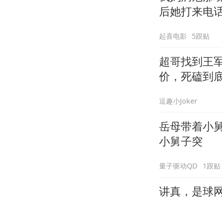
后她打来电
起喜电影
5跟贴
超哥找到王
价，死磕到
逗趣小Joker
岳母带着小
小舅子突
量子驱动QD
1跟贴
讲真，是球