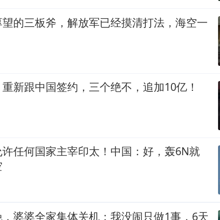
厚望的三板斧，解放军已经摸清打法，海空一
，重新跟中国签约，三个绝不，追加10亿！
允许任何国家主宰印太！中国：好，轰6N就
空
晚，婆婆全家集体关机；我没闹只做1事，6天