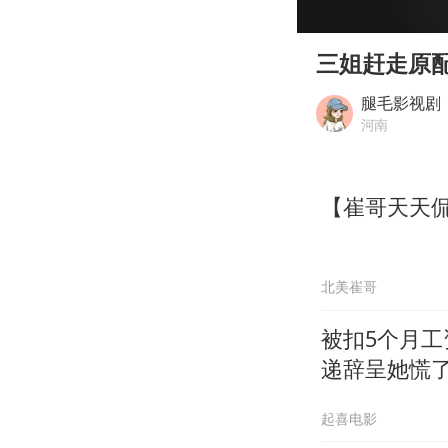
00:00
Play
三姐赶走原
腿毛影视剧
河南
【崔哥天天侃
北美崔哥
被扣5个月
递辞呈她慌
起喜电影