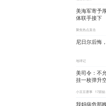
美海军寄予
体联手接下
聚焦热点直击
尼日尔后悔
地球记
美司令：不
挂一枚弹升
小豆豆赛事
17跟贴
我妈病危那