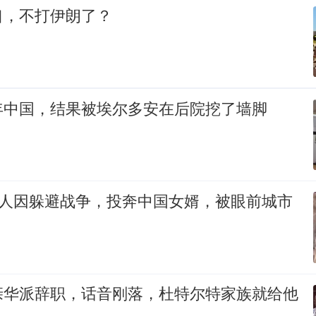
口，不打伊朗了？
年中国，结果被埃尔多安在后院挖了墙脚
丈人因躲避战争，投奔中国女婿，被眼前城市
亲华派辞职，话音刚落，杜特尔特家族就给他