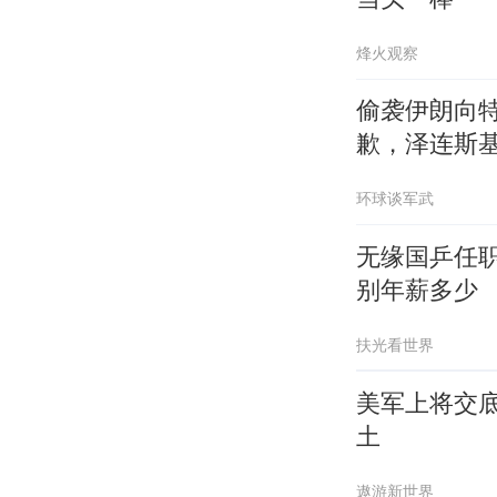
烽火观察
偷袭伊朗向
歉，泽连斯
环球谈军武
无缘国乒任
别年薪多少
扶光看世界
美军上将交
土
遨游新世界