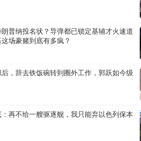
特朗普纳投名状？导弹都已锁定基辅才火速道
基这场豪赌到底有多疯？
职后，辞去铁饭碗转到圈外工作，郭跃如今级
底：再不给一艘驱逐舰，我只能弃以色列保本