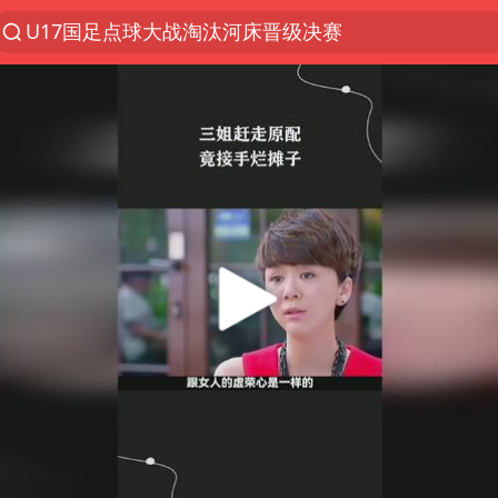
中巨芯：上半年归母净利润1405.77万元
国乒男单横滨冠军赛全军覆没
东航：国内客票提前14天免费退改
四川宜宾高县4.9级地震致1死
日本试射“战斧”导弹，国防部回应
百花奖开幕式 刘浩存独舞
台风白海豚中心风力增强
广东雷州通报特教老师招聘违规事件
“新疆阿勒泰八月能滑雪”不实
我国外贸延续良好增长态势
国防部：中国军队坚决反制任何闹海挑衅图谋