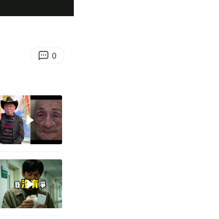
03:42
Enter
fullscreen
0