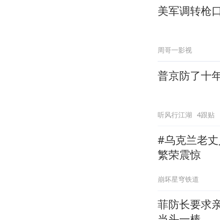
美军调转枪
周哥一影视
普京防了十
听风行江湖
4跟贴
#乌克兰老
繁荣震惊
崩坏星穹铁道
菲防长要求
当头一棒