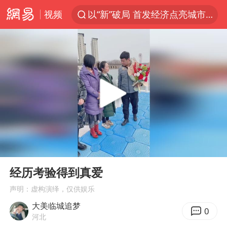
视频
以“新”破局 首发经济点亮城市消费活力
台风白海豚影响中国已成定局
中方回应是否开采太平洋海底稀土资源
外交部发言人就广岛核爆81周年等答记者问
昆明石林火把节
台风白海豚即将进入48小时警戒线
我国编制完成新版全月地质图
00:00
00:42
胡塞武装袭扰红海航运行动升级
Play
Ent
full
郑国霖回应去景区上班被保安拦下
经历考验得到真爱
80后女柜员逆袭成4200亿银行副行长
声明：虚构演绎，仅供娱乐
大美临城追梦
感觉全东北都在等7号
0
河北