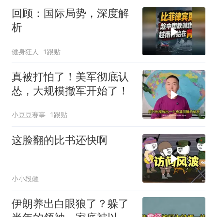
回顾：国际局势，深度解
析
健身狂人
1跟贴
真被打怕了！美军彻底认
怂，大规模撤军开始了！
小豆豆赛事
1跟贴
这脸翻的比书还快啊
小小段砸
伊朗养出白眼狼了？躲了