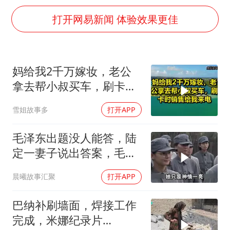
扎哈罗娃批广岛市长不提美国原子弹
打开网易新闻 体验效果更佳
泰国一女公务员妆容引争议 本人回应
女子利用漏洞0元薅走3000多件家电
把党建设得更加坚强有力
妈给我2千万嫁妆，老公
关之琳否认与27岁模特的恋情
拿去帮小叔买车，刷卡时
多地要求领导干部带头休假
销售给我来电！
雪姐故事多
打开APP
奋进开新局 实干挑大梁
毛泽东出题没人能答，陆
定一妻子说出答案，毛主
席听后高兴异常
晨曦故事汇聚
打开APP
巴纳补刷墙面，焊接工作
完成，米娜纪录片