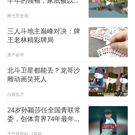
半年的领袖，家底被以色
列摸得一干二净
附允历史观
三人斗地主巅峰对决：牌
王老林精彩牌局
房产衫哥
北斗卫星都能丢？龙哥沙
雕动画笑死人
白宸侃片
24岁孙颖莎任全国青联常
委，创体育界74年最年轻
纪录
天气观察站
1跟贴