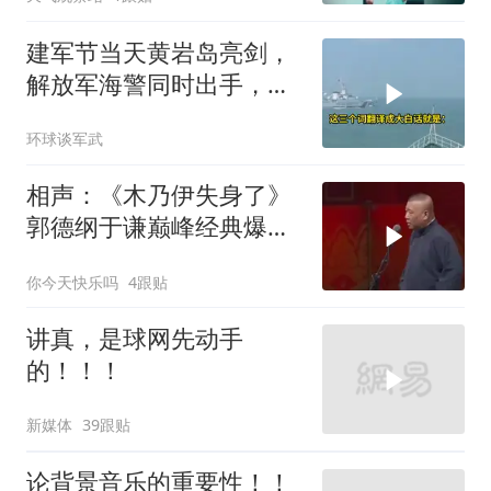
建军节当天黄岩岛亮剑，
解放军海警同时出手，菲
律宾的挑衅该收场了
环球谈军武
相声：《木乃伊失身了》
郭德纲于谦巅峰经典爆笑
相声太搞笑太逗了
你今天快乐吗
4跟贴
讲真，是球网先动手
的！！！
新媒体
39跟贴
论背景音乐的重要性！！