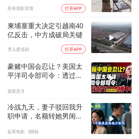
3512（下）
苏有朋影音馆
打开APP
柬埔寨重大决定引越南40
亿反击，中方成破局关键
雪儿爱追剧
打开APP
豪赌中国会忍让？美国太
平洋司令部司令：透过实
力威慑中国
观星赏月
冷战九天，妻子驳回我升
职申请，名额转她男闺
蜜，我转身办妥1件事
起喜电影
3跟贴