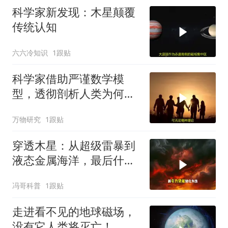
科学家新发现：木星颠覆
传统认知
六六冷知识
1跟贴
科学家借助严谨数学模
型，透彻剖析人类为何始
终寻不到外星人
万物研究
1跟贴
穿透木星：从超级雷暴到
液态金属海洋，最后什么
都没有
冯哥科普
1跟贴
走进看不见的地球磁场，
没有它人类将灭亡！