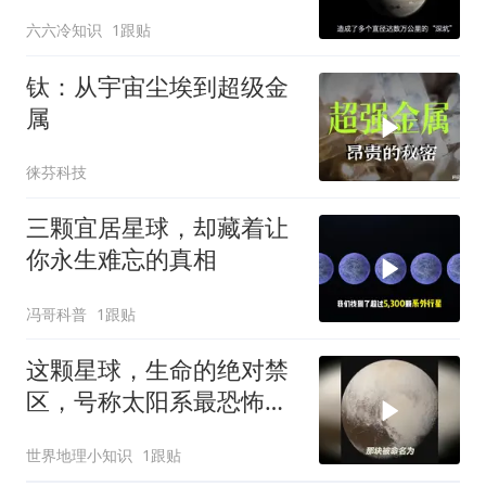
险中！
六六冷知识
1跟贴
钛：从宇宙尘埃到超级金
属
徕芬科技
三颗宜居星球，却藏着让
你永生难忘的真相
冯哥科普
1跟贴
这颗星球，生命的绝对禁
区，号称太阳系最恐怖的
星球！
世界地理小知识
1跟贴