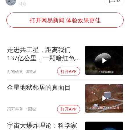
你常吃的兰州拉面要改名了，或改名青海拉面
0
河南
急诊医生漏诊致2岁患儿死亡获刑1年
打开网易新闻 体验效果更佳
李在明：韩国进入国家灾难状态
“老登”这个词错在哪里
女子旅游错把丧葬品当纪念品买下
走进共工星，距离我们
张家界中心汽车站候车厅漏水如瀑布
137亿公里，一颗暗红色
的矮行星！
“煎饼叔叔”张建武离世
万物研究
3跟贴
打开APP
坚持党全面领导和党中央集中统一领导
金星地狱邻居的真面目
冯哥科普
1跟贴
打开APP
宇宙大爆炸理论：科学家