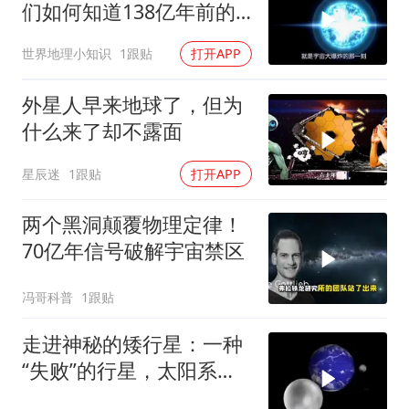
们如何知道138亿年前的
事情？
世界地理小知识
1跟贴
打开APP
外星人早来地球了，但为
什么来了却不露面
星辰迷
1跟贴
打开APP
两个黑洞颠覆物理定律！
70亿年信号破解宇宙禁区
冯哥科普
1跟贴
走进神秘的矮行星：一种
“失败”的行星，太阳系有6
颗！