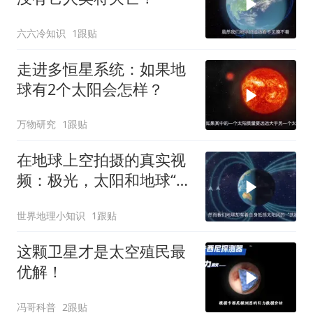
六六冷知识
1跟贴
走进多恒星系统：如果地
球有2个太阳会怎样？
万物研究
1跟贴
在地球上空拍摄的真实视
频：极光，太阳和地球“打
架”的战场！
世界地理小知识
1跟贴
这颗卫星才是太空殖民最
优解！
冯哥科普
2跟贴