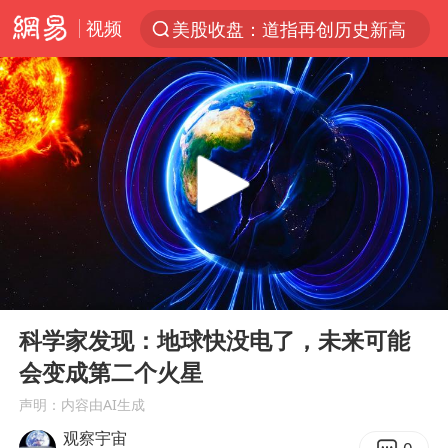
视频
美股收盘：道指再创历史新高
服务提质，内需扩容有保障
人贩子“梅姨”真实姓名曝光
“老头乐”悬挂“蒙H好几个8”上路
41岁女子为鼓励女儿考研上岸985
河南：领导干部要带头休假
中国宣布5项对美反制措施
00:00
06:14
外交部回应日本将中国列为最大挑战
Play
Ent
full
被妻子举报丈夫与情人一审获刑1年
科学家发现：地球快没电了，未来可能
会变成第二个火星
“中国游”持续带火“中国购”
声明：内容由AI生成
长安航空通报旅客所带充电宝自燃：航班备降武汉，无人员受伤
观察宇宙