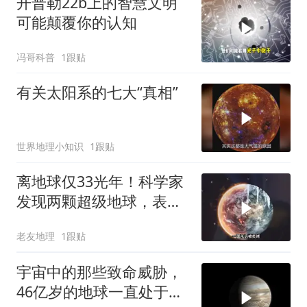
开普勒22b上的智慧文明
可能颠覆你的认知
冯哥科普
1跟贴
有关太阳系的七大“真相”
世界地理小知识
1跟贴
离地球仅33光年！科学家
发现两颗超级地球，表面
400多度却可能有生命？
老友地理
1跟贴
宇宙中的那些致命威胁，
46亿岁的地球一直处于危