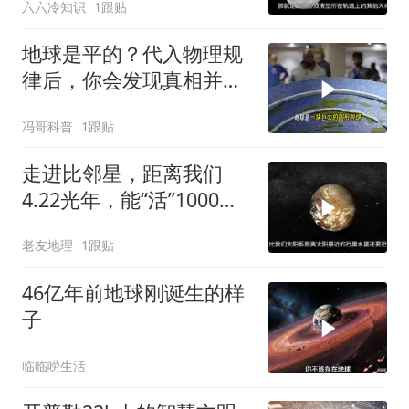
六六冷知识
1跟贴
地球是平的？代入物理规
律后，你会发现真相并非
如此简单
冯哥科普
1跟贴
走进比邻星，距离我们
4.22光年，能“活”1000亿
年！
老友地理
1跟贴
46亿年前地球刚诞生的样
子
临临唠生活