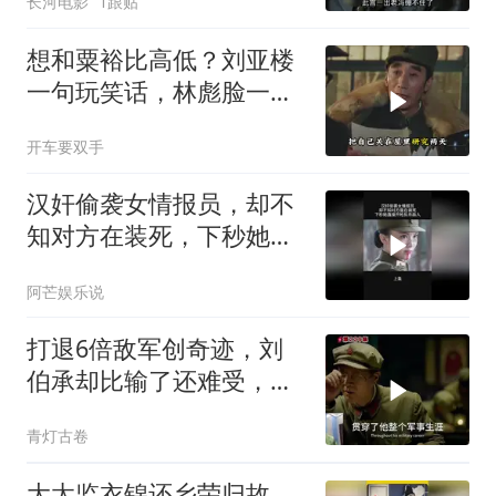
长河电影
1跟贴
想和粟裕比高低？刘亚楼
一句玩笑话，林彪脸一
沉，这话欠考虑！
开车要双手
汉奸偷袭女情报员，却不
知对方在装死，下秒她直
接开枪反杀
阿芒娱乐说
打退6倍敌军创奇迹，刘
伯承却比输了还难受，对
一事耿耿于怀
青灯古卷
大太监衣锦还乡荣归故