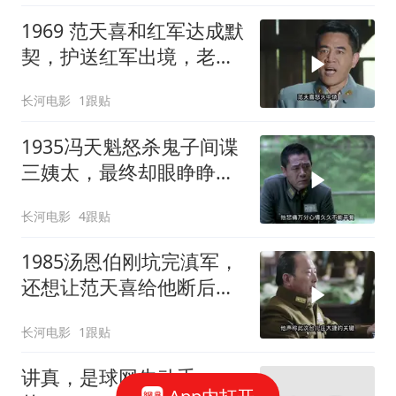
1969 范天喜和红军达成默
契，护送红军出境，老蒋
的围堵再次计划泡汤！
长河电影
1跟贴
1935冯天魁怒杀鬼子间谍
三姨太，最终却眼睁睁看
着原配妻子被火焚
长河电影
4跟贴
1985汤恩伯刚坑完滇军，
还想让范天喜给他断后，
从未见过如此厚颜无耻之
长河电影
1跟贴
人
讲真，是球网先动手