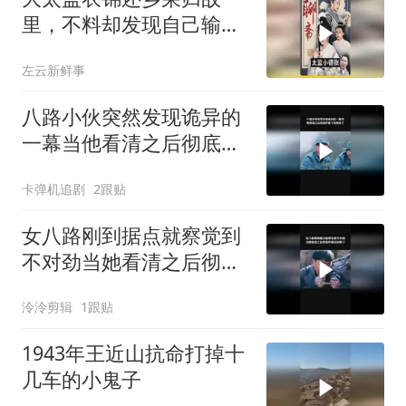
里，不料却发现自己输得
一败涂地！
左云新鲜事
八路小伙突然发现诡异的
一幕当他看清之后彻底吓
傻了
卡弹机追剧
2跟贴
女八路刚到据点就察觉到
不对劲当她看清之后彻底
吓傻
泠泠剪辑
1跟贴
1943年王近山抗命打掉十
几车的小鬼子