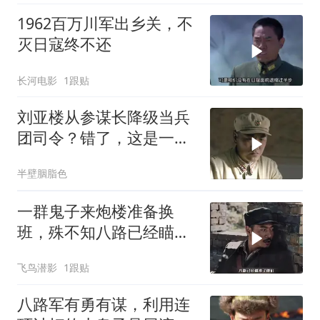
1962百万川军出乡关，不
灭日寇终不还
长河电影
1跟贴
刘亚楼从参谋长降级当兵
团司令？错了，这是一次
实权飞跃
半壁胭脂色
一群鬼子来炮楼准备换
班，殊不知八路已经瞄准
了他们
飞鸟潜影
1跟贴
八路军有勇有谋，利用连