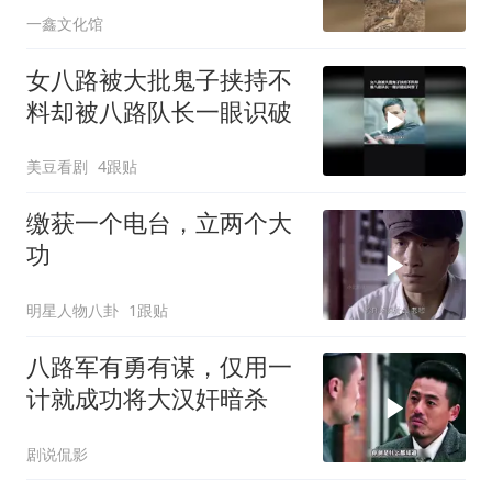
一鑫文化馆
女八路被大批鬼子挟持不
料却被八路队长一眼识破
美豆看剧
4跟贴
缴获一个电台，立两个大
功
明星人物八卦
1跟贴
八路军有勇有谋，仅用一
计就成功将大汉奸暗杀
剧说侃影