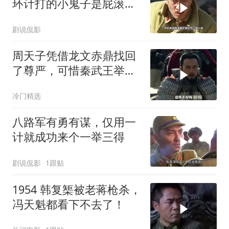
环计打的小鬼子是屁滚尿
流
剧说侃影
周天子凭借龙文赤鼎找回
了尊严，可惜秦武王举鼎
身亡
冷门精选
八路军有勇有谋，仅用一
计就成功来个一举三得
剧说侃影
1跟贴
1954 韩复榘被老蒋枪杀，
冯天魁都看下不去了！