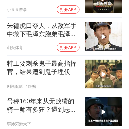
受防务
小豆豆赛事
打开APP
朱德虎口夺人，从敌军手
中救下毛泽东胞弟毛泽
覃！
刺头体育
打开APP
特工要刺杀鬼子最高指挥
官，结果遭到鬼子埋伏
剧说侃影
1跟贴
号称160年来从无败绩的
骑一师有多狂？遇到志愿
军1天就老实了
李摻穷游天下