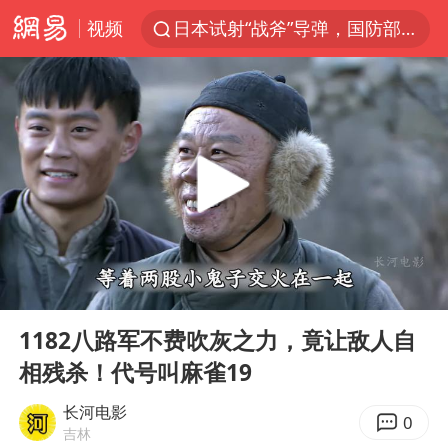
视频
日本试射“战斧”导弹，国防部回应
曝韩国足协为外籍裁判员安排色情招待
刘国正说向鹏打得很窝囊
四川宜宾市高县4.9级地震致1人死亡
向鹏0-3不敌张本智和
“新疆阿勒泰八月能滑雪”不实
我国外贸延续良好增长态势
00:00
03:32
山东一元代青花杯离奇失踪
Play
Ent
full
陈幸同晋级WTT横滨冠军赛8强
1182八路军不费吹灰之力，竟让敌人自
相残杀！代号叫麻雀19
广东雷州通报特教老师招聘违规事件
国防部：坚决反制任何闹海挑衅图谋
长河电影
0
吉林