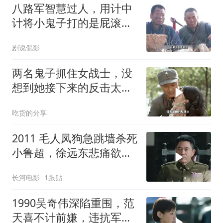
八路军智慧过人，用计中
计将小鬼子打的是屁滚尿
流
剧说侃影
两名鬼子抓住女战士，没
想到她接下来的反击太解
气
吃货的分享
2011 毛人凤狗急跳墙杀死
小鲁超，徐远东悲痛欲
绝，被范天喜成功策反！
长河电影
1跟贴
1990吴奇伟深陷重围，范
天喜不计前嫌，违抗军令