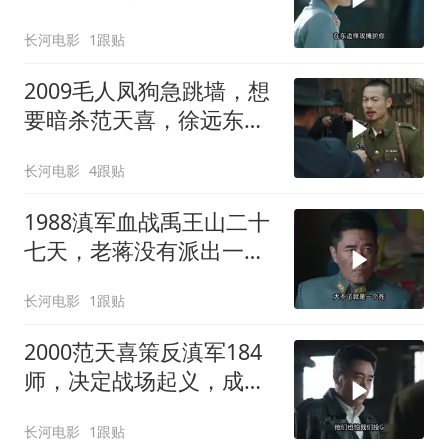
也要解救吴奇伟
长河电影
1跟贴
2009毛人凤狗急跳墙，想
要暗杀范天喜，徐远东硬
杠毛人凤
长河电影
4跟贴
1988滇军血战禹王山二十
七天，老蒋没有派出一支
部队救援，新四军为报恩
长河电影
1跟贴
2000范天喜策反滇军184
师，决定战场起义，成为
首支起义的正规军！
长河电影
1跟贴