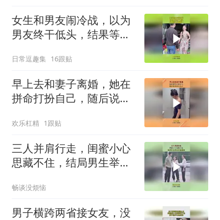
女生和男友闹冷战，以为
男友终干低头，结果等来
结婚请柬！
日常逗趣集
16跟贴
早上去和妻子离婚，她在
拼命打扮自己，随后说的
话太扎心！
欢乐杠精
1跟贴
三人并肩行走，闺蜜小心
思藏不住，结局男生举动
好感爆棚！
畅谈没烦恼
男子横跨两省接女友，没