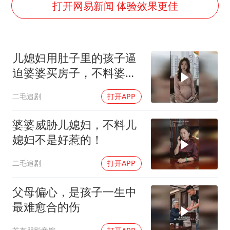
以军士兵把枪口对准中国记者
打开网易新闻 体验效果更佳
暑期研学游升温 在旅途中增长知识
猫咪过火把节被抹成黑猫
儿媳妇用肚子里的孩子逼
BLG经理辟谣Bin离队
迫婆婆买房子，不料婆婆
曹颖儿子首次演长剧
的做法绝了！
二毛追剧
打开APP
“开学三件套”全线暴涨
总书记点赞的非遗苗绣焕发新生机
婆婆威胁儿媳妇，不料儿
媳妇不是好惹的！
二毛追剧
打开APP
父母偏心，是孩子一生中
最难愈合的伤