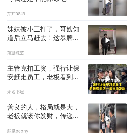
芹芹0849
妹妹被小三打了，哥嫂知
道后立马赶去！这暴脾
气，必须给妹妹撑腰
落凝综艺
主管克扣工资，强行让保
安赶走员工，老板看到这
一幕当场发飙！
未名书屋
善良的人，格局就是大，
老板就该你发财，传递正
能量
顧凰peony