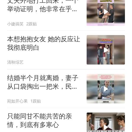
丈夫外地打工回来，一个
举动证明，他非常在乎这
个家！
小婕搞笑
2跟贴
本想抱抱女友 她的反应让
我彻底明白
清秋综艺
结婚半个月就离婚，妻子
从口袋掏出一把米，民政
局直接不劝了
宛如开心果
1跟贴
只能同甘不能共苦的亲
情，到底有多寒心