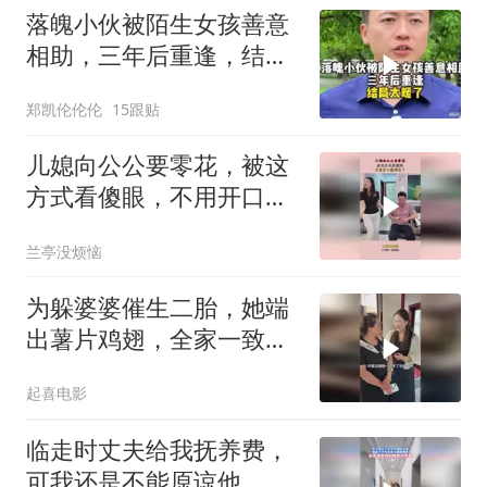
落魄小伙被陌生女孩善意
相助，三年后重逢，结局
太暖了
郑凯伦伦伦
15跟贴
儿媳向公公要零花，被这
方式看傻眼，不用开口就
明白了！
兰亭没烦恼
为躲婆婆催生二胎，她端
出薯片鸡翅，全家一致好
评
起喜电影
临走时丈夫给我抚养费，
可我还是不能原谅他