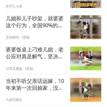
井芹仁小菜
儿媳和儿子吵架，就婆婆
这个行为，全国90%的婆
婆都走不到！
乐拍瞬间
1跟贴
婆婆饭桌上刁难儿媳，老
公应对真是解气，坚决不
能惯着她！
日常逗趣集
1跟贴
当初不听父亲话远嫁，10
年来第一次回娘家，没想
到爸爸竟然这样做
六神百晓生