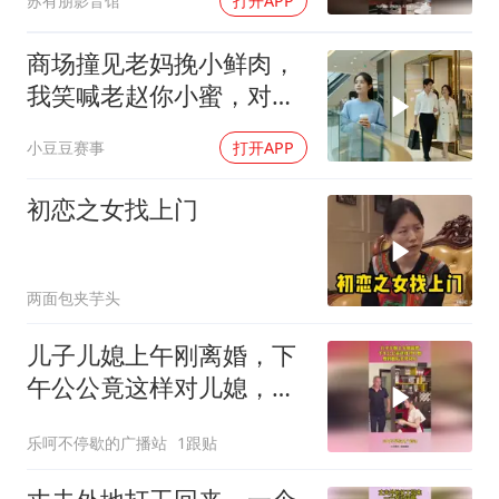
苏有朋影音馆
打开APP
商场撞见老妈挽小鲜肉，
我笑喊老赵你小蜜，对方
当场变脸
小豆豆赛事
打开APP
初恋之女找上门
两面包夹芋头
儿子儿媳上午刚离婚，下
午公公竟这样对儿媳，爱
到最后全凭良心
乐呵不停歇的广播站
1跟贴