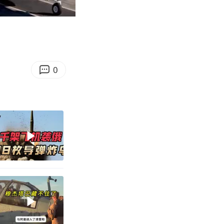
04:36
Enter
fullscreen
0