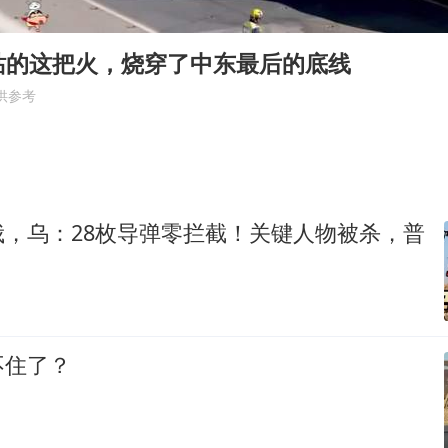
浙江台州《告全体市民书》
站的这把火，烧穿了中东最后的底线
“不怕六爷挂得多 就怕六爷挂一颗”
供参考
酒店回应车内过夜被收150元
几元成本的AI广告导致千万市值蒸发
36岁男演员成景区NPC后人气爆棚
梁家辉：到内地拍戏不是北上是回归
俄，乌：28枚导弹零拦截！关键人物被杀，普
人民的健康、体质、幸福一脉相承
不住了？