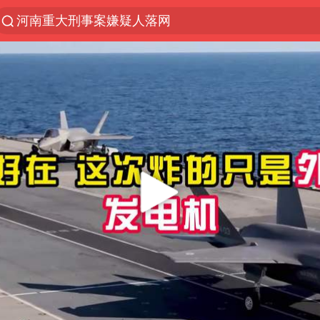
河南重大刑事案嫌疑人落网
光影经济撬动暑期消费新蓝海
浙江上海等地有大雨或暴雨
西湖突现狂风暴雨 游客瞬间被浇透
金饰克价一夜涨回1300元
隔20米开高仿奶茶店被判赔35万元
新疆景区自驾服务费改为按车收费
多家A股公司收到美国关税退款
视频丨中国东方电气集团原党组副书记、董事宋致远
直击东北超：哈尔滨vs通辽
香港宏福苑火灾或由烟头引起
白海豚将正面袭击贯穿浙江