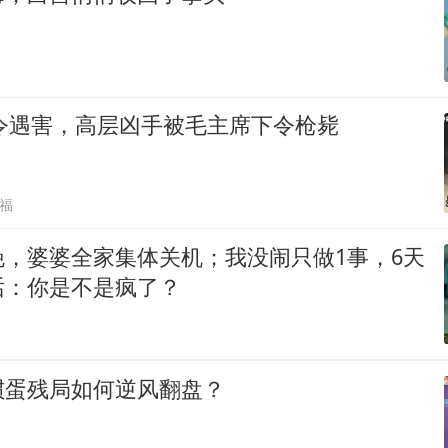
司令遇害，高层凶手被毛主席下令枪毙
福
晚，婆婆全家集体关机；我没闹只做1事，6天
话：你是不是疯了？
掼蛋残局如何逆风翻盘？