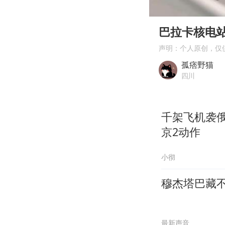
00:00
Play
巴拉卡核电
声明：个人原创，仅
孤痞野猫
四川
千架飞机袭
京2动作
小彻
穆杰塔巴藏
最新声音