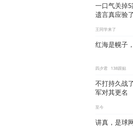
一口气关掉
遗言真应验
王同学来了
红海是幌子
四夕君
138跟贴
不打持久战
军对其更名
至今
讲真，是球