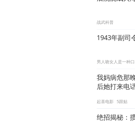
战武科普
1943年副
男人吻女人是一种口
我妈病危那
后她打来电
起喜电影
5跟贴
绝招揭秘：