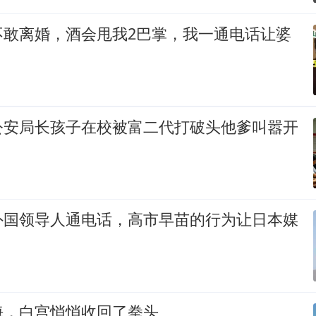
不敢离婚，酒会甩我2巴掌，我一通电话让婆
公安局长孩子在校被富二代打破头他爹叫嚣开
外国领导人通电话，高市早苗的行为让日本媒
海，白宫悄悄收回了拳头