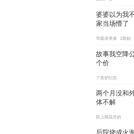
婆婆以为我
家当场懵了
华庭讲美食
2跟贴
故事我空降
个价
了鱼驴纪实
两个月没和
体不解
陌上桃花开的
后院烧成火