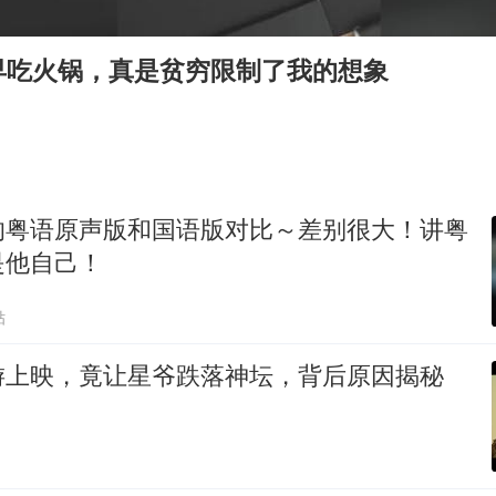
网传《披荆斩棘2026》名单
女主硬加吻戏短剧已下架
早吃火锅，真是贫穷限制了我的想象
“六爷”挂一颗出场
香港宏福苑火灾或由烟头引起
浙江台州《告全体市民书》
的粤语原声版和国语版对比～差别很大！讲粤
《给阿嬷的情书》售后来了
是他自己！
人民的健康、体质、幸福一脉相承
贴
游上映，竟让星爷跌落神坛，背后原因揭秘