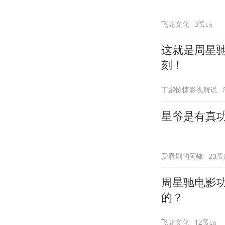
飞龙文化
3跟贴
这就是周星
刻！
丁鸊惊悚影视解说
星爷是有真
爱看剧的阿峰
20跟
周星驰电影
的？
飞龙文化
12跟贴