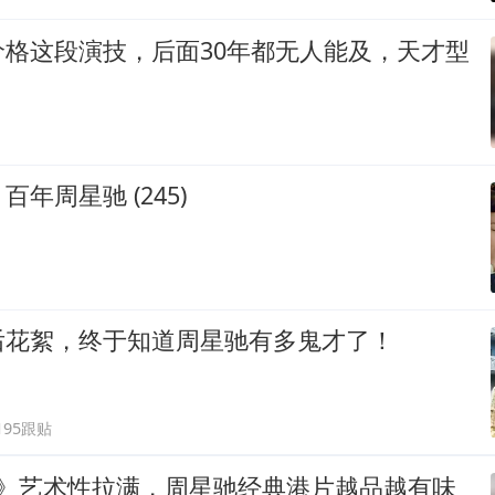
价格这段演技，后面30年都无人能及，天才型
年周星驰 (245)
后花絮，终于知道周星驰有多鬼才了！
195跟贴
2》艺术性拉满，周星驰经典港片越品越有味