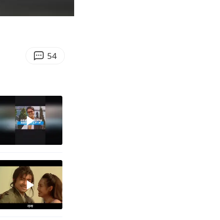
02:14
Enter
fullscreen
54