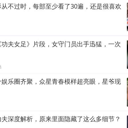
影从不过时，每部至少看了30遍，还是很喜欢
《功夫女足》片段，女守门员出手迅猛，一次
贴
个娱乐圈齐聚，众星青春模样超亮眼，星爷现
功夫深度解析，原来里面隐藏了这么多细节？