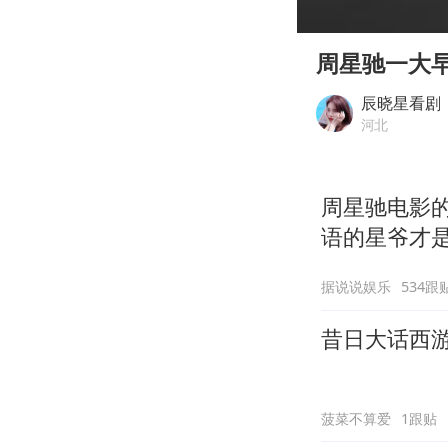
00:00
Play
周星驰一大
辰晓星看剧
河北
周星驰电影
语的星爷才
据说说娱乐
534跟
昔日大话西
菠菜不算爱
1跟贴