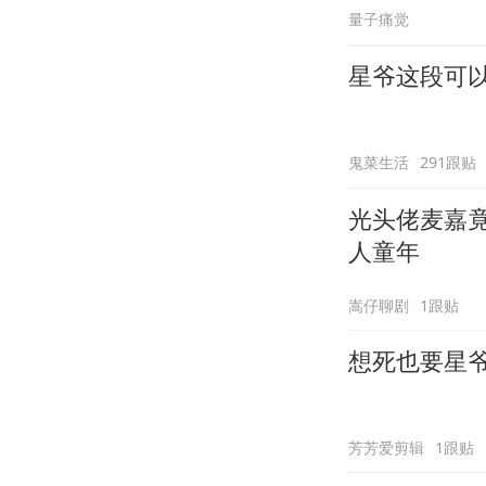
量子痛觉
星爷这段可
鬼菜生活
291跟贴
光头佬麦嘉
人童年
嵩仔聊剧
1跟贴
想死也要星
芳芳爱剪辑
1跟贴