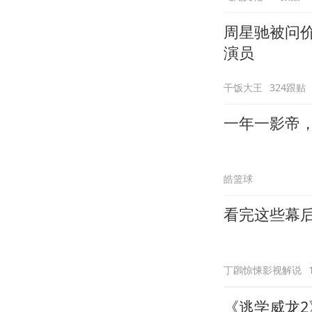
周星驰被问
演员
干饭大王
324跟贴
一年一影帝，百
皓篮球
看完这些幕
丁鸊惊悚影视解说
《逃学威龙