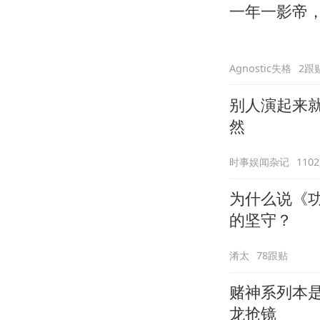
一年一影帝，百
Agnostic失格
2跟
别人演起来
然
时事娱闻杂记
110
为什么说《
的坚守？
淆太
78跟贴
赌神系列本
龙抢镜