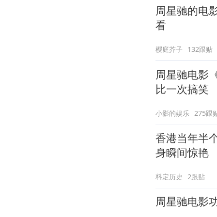
周星驰的电
看
樱庭芥子
132跟贴
周星驰电影
比一次搞笑
小影的娱乐
275跟
香港当年半
身瞬间惊艳
料定历史
2跟贴
周星驰电影