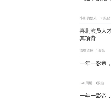
小影的娱乐
38跟贴
喜剧演员人
其项背
凉爽追剧
1跟贴
一年一影帝，百
GAI周延
3跟贴
一年一影帝，百