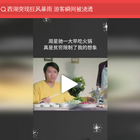
西湖突现狂风暴雨 游客瞬间被浇透
解锁各地夏日限定体验
男童模仿奥特曼从高处跳下致骨折
富婆带资进组给自己硬加60多场吻戏
黄金创今年来最大单周涨幅
名创优品一次性内裤 颜面尽失
视频丨中国东方电气集团原党组副书记、董事宋致远
金饰克价一夜涨回1300元
梁家辉：到内地拍戏不是北上是回归
白海豚将正面袭击贯穿浙江
酒店回应车内过夜被收150元
牛津大学一纸声明甩不了锅