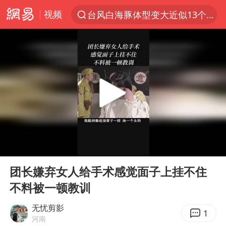
视频
台风白海豚体型变大近似13个浙江面积
夜幕落下 运动上场
泰交通部副部长回应中国人遭歧视手势
改名后的“青海拉面”店
段绚竞因公牺牲 年仅44岁
1岁宝宝碰坏纸巾盒 宝妈被索赔924元
女子开一天一夜空调后二氧化碳中毒
00:00
00:52
男子结婚8年3个女儿均非亲生
Play
Ent
full
“空调24小时开着更省电”不实
团长嫌弃女人给手术感觉面子上挂不住
不料被一顿教训
“不建议大家买深色蛋糕”
台风白海豚逼近 暴雨大暴雨来袭
无忧剪影
1
河南