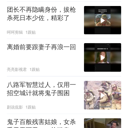
团长不再隐瞒身份，拔枪
杀死日本少佐，精彩了
呵呵剪辑
1跟贴
离婚前要跟妻子再浪一回
亮亮影视君
1跟贴
八路军智慧过人，仅用一
招空城计就将鬼子围困
剧说侃影
1跟贴
鬼子百般残害姑娘，女杀