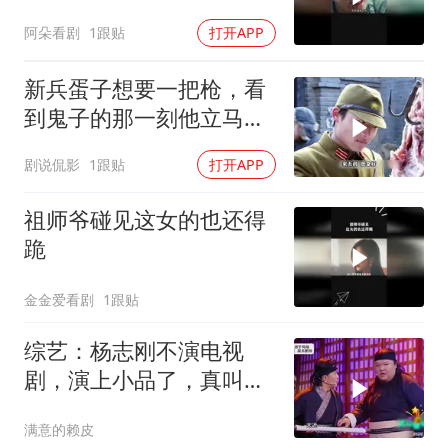
阿朵看剧
1跟贴
打开APP
新兵蛋子想要一把枪，看
到鬼子的那一刻他立马有
了主意
剧说侃影
1跟贴
打开APP
祖师爷碰见这女的也还得
跪
金金爱看剧
1跟贴
综艺：杨志刚不演电视
剧，演上小品了，真叫人
笑不活了！
满意的赖皮