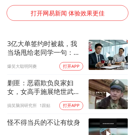
男子杀人后逃进深山21年活得像野人
985博士后被曝在妻子孕期出轨后续
打开网易新闻 体验效果更佳
公司“上四休三”但要降薪1000元
OpenAI为免费用户升级GPT-5.6 Luna
3亿大单签约时被裁，我
47岁妈妈突然产女 26岁女儿：很震惊
当场甩给老同学一句：不
97岁英国奶奶飞上天再破吉尼斯纪录
签了
爆笑大聪明阿夔
打开APP
“中国蔬菜之乡”最高温达41.8℃
如何把百年大党建设得更加坚强有力？
剿匪：恶霸欺负良家妇
女，女高手施展绝世武
功，恶霸这下要惨喽
搞笑脑洞研究所
1跟贴
打开APP
怪不得当兵的不让有纹身