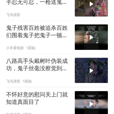
手忍无可忍，一枪送鬼子
见阎王
飞鸟潜影
鬼子残害百姓被追杀百姓
们围着鬼子把鬼子一顿暴
揍
小羊看电影
1跟贴
八路高手头戴树叶伪装成
功，鬼子丝毫没察觉到，
鬼子要惨了
飞鸟潜影
1跟贴
不怀好意的慰问关上门就
知道真面目了