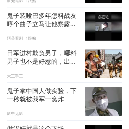
肚兜追影
1跟贴
鬼子装哑巴多年怎料战友
哼个曲子立马让他察露了
身份
阿朵看剧
1跟贴
日军进村欺负男子，哪料
男子也不是好惹的，出手
消灭日军！
大王手工
鬼子拿中国人做实验，下
一秒就被我军一窝炸
影中见影
做汉奸就是这个下场