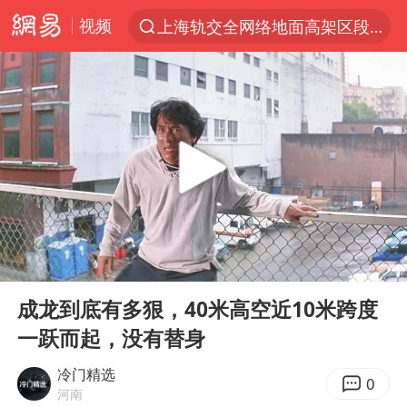
视频
上海轨交全网络地面高架区段限速运行
跨界融合拉长夏日经济消费链条
白海豚逼近浙闽沿海
国足U17与阿森纳决赛取消 并列冠军
王艺迪2-4不敌张本美和止步4强
“白海豚”来了！第一批飞机已绑好
白海豚5次眼壁置换
00:00
04:39
王艺迪无缘横滨赛决赛
Play
Ent
full
杭州部分地铁高架段临时停运
成龙到底有多狠，40米高空近10米跨度
一跃而起，没有替身
2025年小学教师减少13.19万
浙江海域将现5到8米巨浪到狂浪
冷门精选
0
河南