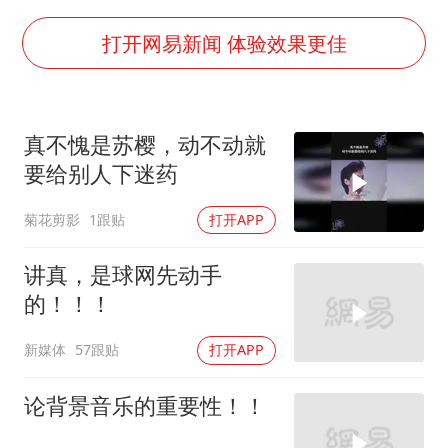
武契奇会见泽连斯基有何意图
上海大部迎大暴雨
打开网易新闻 体验效果更佳
《龙餐馆》 冲奖
《披荆斩棘2026》阵容官宣
真不愧是苏樱，动不动就
“伊斯兰版北约”出现
要给别人下迷药
伯克希尔净买入约200亿美元股票
菊花剪影
1跟贴
打开APP
以军士兵把枪口对准中国记者
构建更高水平的全民健身公共服务体系
讲真，是球网先动手
的！！！
新媒体
57跟贴
打开APP
论背景音乐的重要性！！