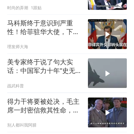
时尚的弄潮
1跟贴
马科斯终于意识到严重
性！给菲驻华大使，下达
5个必须完成的任务
理发师大海
美专家终于说了句大实
话：中国军力十年“史无前
例”狂飙，美国这次真坐不
战武科普
住了
得力干将要被处决，毛主
席一封密信救其性命，重
要任务也一并交付
别人都叫我阿腈