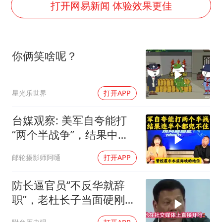
茅台部分直营店飞天茅台提价
打开网易新闻 体验效果更佳
夏日经济乘“热”而上 消费市场向“新”而行
白海豚将正面袭击贯穿浙江
你俩笑啥呢？
酒店回应车内过夜被收150元
黄金牛市回来了吗
星光乐世界
打开APP
酒店花洒现排泄物住客索赔遭拒
杭州全市有序停课
台媒观察: 美军自夸能打
乐享全民健身 共筑健康中国
“两个半战争”，结果中东
这一仗，连半个都兜不住
邮轮摄影师阿嗵
打开APP
防长逼官员“不反华就辞
职”，老杜长子当面硬刚：
你凭什么？