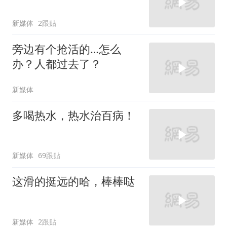
新媒体
2跟贴
旁边有个抢活的…怎么
办？人都过去了？
新媒体
多喝热水，热水治百病！
新媒体
69跟贴
这滑的挺远的哈，棒棒哒
新媒体
2跟贴