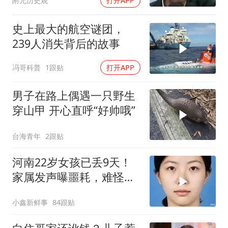
附允历史观
打开APP
史上最大的航空谜团，
239人消失背后的故事
冯哥科普
1跟贴
打开APP
男子在路上偶遇一只野生
穿山甲 开心直呼“好帅哦”
台海青年
2跟贴
河南22岁女孩已丢9天！
家属发声曝噩耗，难怪搜
救犬也闻不到气味
小鑫新鲜事
84跟贴