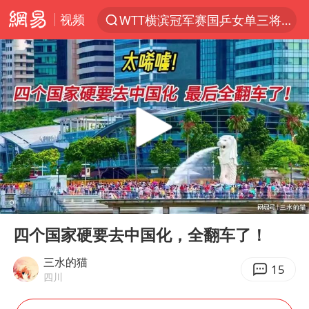
视频
WTT横滨冠军赛国乒女单三将晋级四强
光影经济撬动暑期消费新蓝海
马克·艾伦退出斯诺克中国公开赛
新疆优化调整景区内自驾服务费
上四休三，但降薪1000元，你接受吗？
泰国初中生饮弹自尽前开了26枪
情侣在平潭拍日出时坠崖致一死一伤
00:00
09:26
全民健身事业高质量发展
Play
Ent
full
台当局重金为“台独”织“皇帝新衣”
四个国家硬要去中国化，全翻车了！
几元成本的AI广告导致千万市值蒸发
三水的猫
15
四川
老挝国会主席赛宋蓬逝世