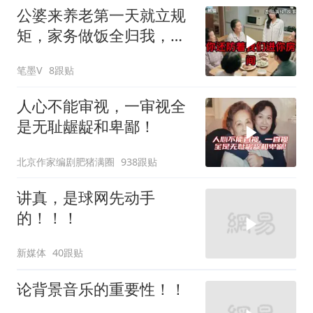
公婆来养老第一天就立规
矩，家务做饭全归我，老
公点头，我一句话令全桌
笔墨V
8跟贴
寂静
人心不能审视，一审视全
是无耻龌龊和卑鄙！
北京作家编剧肥猪满圈
938跟贴
讲真，是球网先动手
的！！！
新媒体
40跟贴
论背景音乐的重要性！！