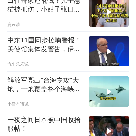
白住哥家还讹钱？儿子惹
猫被抓伤，小姑子张口就
要精神费，太荒唐
鹿云清
中东11国同步拉响警报！
美使馆集体发警告，伊朗
导弹刚袭美军基地
汽车乐乐说
解放军亮出“台海专攻”大
炮，一炮覆盖整个海峡，
有人该睡不着了
小雪有话说
一夜之间日本被中国收拾
服帖！