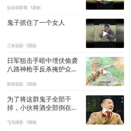
仙女味影视
1跟贴
鬼子抓住了一个女人
三有追剧
1跟贴
日军狙击手暗中埋伏偷袭
八路神枪手反杀掩护众人
突围
剧说侃影
1跟贴
为了将这群鬼子全部干
掉，小伙将酒全部倒在了
地上
飞鸟潜影
1跟贴