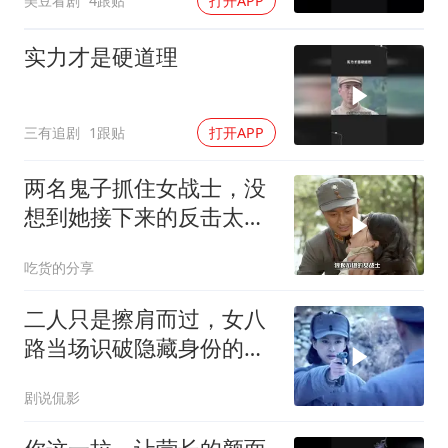
美豆看剧
4跟贴
打开APP
实力才是硬道理
三有追剧
1跟贴
打开APP
两名鬼子抓住女战士，没
想到她接下来的反击太解
气
吃货的分享
二人只是擦肩而过，女八
路当场识破隐藏身份的叛
徒
剧说侃影