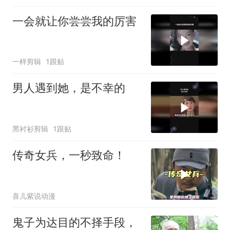
一会就让你尝尝我的厉害
一样剪辑
1跟贴
男人遇到她，是不幸的
黑衬衫剪辑
1跟贴
传奇女兵，一秒致命！
喜儿紫说动漫
鬼子为达目的不择手段，