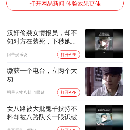
公司“上四休三”但要降薪1000元
打开网易新闻 体验效果更佳
47岁妈妈突然产女 26岁女儿：很震惊
97岁英国奶奶飞上天再破吉尼斯纪录
汉奸偷袭女情报员，却不
OpenAI为免费用户升级GPT-5.6 Luna
知对方在装死，下秒她直
男子杀人后逃进深山21年活得像野人
接开枪反杀
阿芒娱乐说
打开APP
“中国蔬菜之乡”最高温达41.8℃
如何把百年大党建设得更加坚强有力？
缴获一个电台，立两个大
功
明星人物八卦
1跟贴
打开APP
女八路被大批鬼子挟持不
料却被八路队长一眼识破