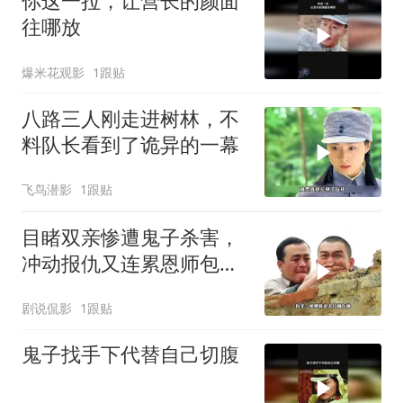
你这一拉，让营长的颜面
往哪放
爆米花观影
1跟贴
八路三人刚走进树林，不
料队长看到了诡异的一幕
飞鸟潜影
1跟贴
目睹双亲惨遭鬼子杀害，
冲动报仇又连累恩师包疙
瘩丧命
剧说侃影
1跟贴
鬼子找手下代替自己切腹