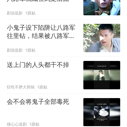
剧说侃影
1跟贴
小鬼子设下陷阱让八路军
往里钻，结果被八路军团
灭
剧说侃影
1跟贴
送上门的人头都干不掉
狂吃不胖大剪辑
1跟贴
会不会将鬼子全部毒死
雄心心追剧
1跟贴