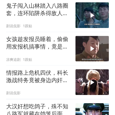
鬼子闯入山林踏入八路圈
套，连环陷阱杀得敌人落
花流水
剧说侃影
1跟贴
女孩趁发报员睡着，偷偷
用发报机搞事情，竟是为
了表白
凉爽追剧
1跟贴
情报路上危机四伏，科长
激战特务竟被身边内奸暗
中偷袭
剧说侃影
大汉奸想吃鸽子，殊不知
八路军就藏在鸽笼后面