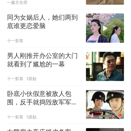
一鑫文化馆
同为女娲后人，她们两到
底谁更恋爱脑
十一影客
男人刚推开办公室的大门
就看到了尴尬的一幕
十一影客
1跟贴
卧底小伙假意被敌人包
围，反手就捣毁敌军军火
陷阱
十一影客
1跟贴