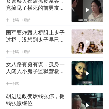
女警察去夜店抓皮条客，
竟撞见了横死的前男友成
了黑老
十一影客
1跟贴
国军要炸毁大桥阻止鬼子
过桥，没想到鬼子早已混
在百姓队伍里
十一影客
1跟贴
女八路有勇有谋，孤身一
人闯入小鬼子监狱营救人
质
十一影客
胡进思政变废钱弘倧，拥
钱弘俶继位