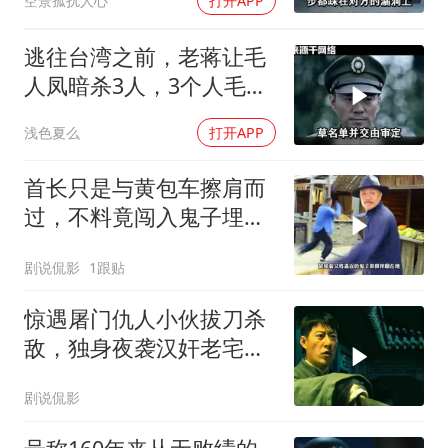
空景孤扰人心
打开APP
逃往台湾之前，老蒋让毛
人凤暗杀3人，3个人毛人
凤一个都不敢动
浅色夏么
打开APP
首长只是与黄包车擦肩而
过，不料竟闯入鬼子埋伏
圈
剧说侃影
1跟贴
惊遇屠门仇人小伙拔刀杀
敌，独身夜袭汉奸老宅了
结血债
剧说侃影