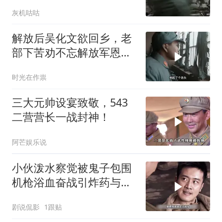
电战再次封神
灰机咕咕
解放后吴化文欲回乡，老
部下苦劝不忘解放军恩情
与好处
时光在作祟
三大元帅设宴致敬，543
二营营长一战封神！
阿芒娱乐说
小伙泼水察觉被鬼子包围
机枪浴血奋战引炸药与敌
同归于尽
剧说侃影
1跟贴