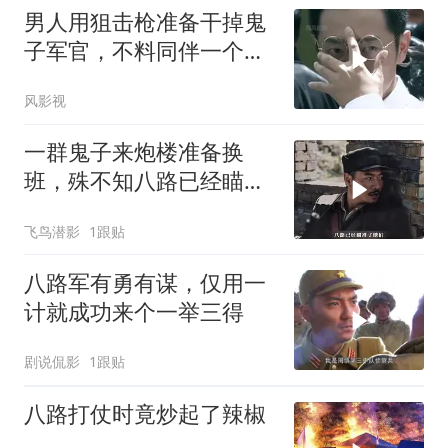
男人用狙击枪准备干掉鬼
子军官，不料同伴一个手
势，竟察觉不对劲
风影视
一群鬼子来炮楼准备换
班，殊不知八路已经瞄准
了他们
飞鸟潜影
1跟贴
八路军有勇有谋，仅用一
计就成功来个一举三得
剧说侃影
1跟贴
八路打仗时竟炒起了辣椒