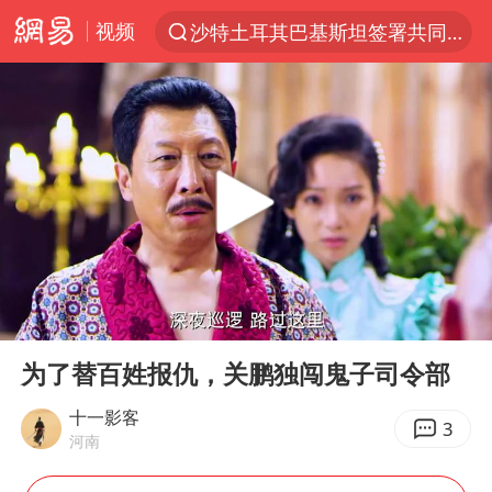
视频
沙特土耳其巴基斯坦签署共同防务协议
“电影+”如何激发千亿级消费新活力？
泉州市委书记张毅恭被查
台风白海豚已进入24小时警戒线
全球首个长时储能一体化产业园量产
台风白海豚或吞并鲸鱼 登陆地点更新
四川宜宾市高县4.9级地震致1人死亡
00:00
02:35
名创优品回应女子吐槽内裤质量差
Play
Ent
full
中巨芯：上半年归母净利润1405.77万元
为了替百姓报仇，关鹏独闯鬼子司令部
中国女篮70-67险胜尼日利亚女篮
十一影客
3
河南
U17国足点球大战淘汰河床晋级决赛