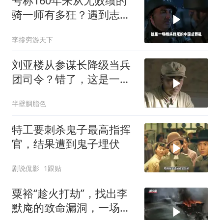
号称160年来从无败绩的
骑一师有多狂？遇到志愿
军1天就老实了
李摻穷游天下
刘亚楼从参谋长降级当兵
团司令？错了，这是一次
实权飞跃
半壁胭脂色
特工要刺杀鬼子最高指挥
官，结果遭到鬼子埋伏
剧说侃影
1跟贴
粟裕“趁火打劫”，找出李
默庵的致命漏洞，一场闪