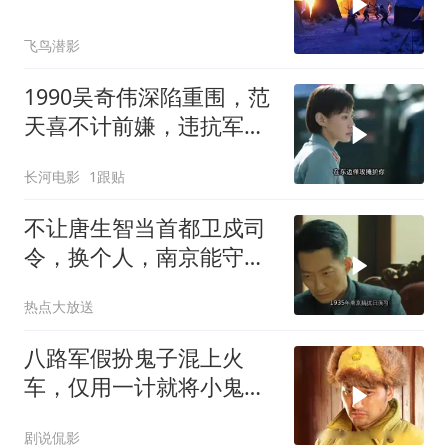
飞鸟潜影
1990吴奇伟深陷重围，范
天喜不计前嫌，违抗军令
也要解救吴奇伟
长河电影
1跟贴
不让唐生智当首都卫戍司
令，换个人，南京能守住
吗？
热点大放送
八路军假扮鬼子混上火
车，仅用一计就将小鬼子
歼灭
剧说侃影