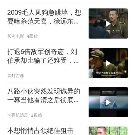
2009毛人凤狗急跳墙，想
要暗杀范天喜，徐远东硬
杠毛人凤
长河电影
4跟贴
打退6倍敌军创奇迹，刘
伯承却比输了还难受，对
一事耿耿于怀
青灯古卷
八路小伙突然发现诡异的
一幕当他看清之后彻底吓
傻了
卡弹机追剧
2跟贴
本想悄悄占领绝佳狙击