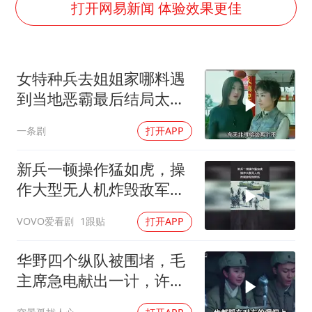
国防部：坚决反制任何闹海挑衅图谋
打开网易新闻 体验效果更佳
胡彦斌韩磊 谁帮谁
胡彦斌获《歌手2026》歌王
女特种兵去姐姐家哪料遇
秋天的第一杯奶茶到底有多火
到当地恶霸最后结局太震
38岁演员求职万岁山NPC成功
惊
一条剧
打开APP
我国外贸延续良好增长态势
胜宏科技：股票交易异常波动
新兵一顿操作猛如虎，操
夯实基础开新局
作大型无人机炸毁敌军指
挥所
VOVO爱看剧
1跟贴
打开APP
华野四个纵队被围堵，毛
主席急电献出一计，许世
友直呼太高明了