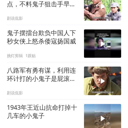
点，不料鬼子狙击手早已
埋伏在此
剧说侃影
鬼子摆擂台欺负中国人下
秒女侠上怒杀倭寇扬国威
挑灯剪辑
1跟贴
八路军有勇有谋，利用连
环计打的小鬼子是屁滚尿
流
剧说侃影
1943年王近山抗命打掉十
几车的小鬼子