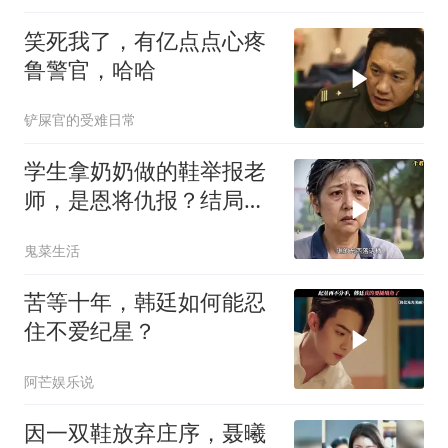
笑死我了，有亿点点心疼
鲁警官，哈哈
铲屎官的受难日常
学生拿奶奶做的鞋举报老
师，是恩将仇报？结局太
解气！
鬼菜生活
苦等十年，韩廷如何能忍
住不爱纪星？
阿芒娱乐说
因一双鞋放弃庄序，聂曦