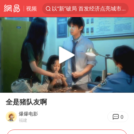
视频
以“新”破局 首发经济点亮城市消费活力
中方回应是否在太平洋海底开采稀土
宇树科技发行价格150.80元/股
外交部发言人就广岛核爆81周年等答记者问
吉林一“温度计大楼”读数爆表
台风白海豚影响中国已成定局
法国下周开始禁止未经同意的电话营销
00:00
00:22
多地要求领导干部带头休假
Play
Ent
full
27岁女子成组织卖淫集团主犯被通缉
全是猪队友啊
我国编制完成新版全月地质图
爆爆电影
0
福建
U17国足1分钟轰2球