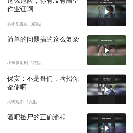
这么危险，你有没有高空
作业证啊
冬咚影视集
3跟贴
简单的问题搞的这么复杂
小袜袜追剧
1跟贴
保安：不是哥们，啥招你
都使啊
大嘴观影
1跟贴
酒吧捡尸的正确流程