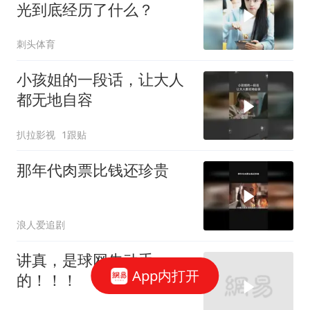
光到底经历了什么？
刺头体育
小孩姐的一段话，让大人
都无地自容
扒拉影视
1跟贴
那年代肉票比钱还珍贵
浪人爱追剧
讲真，是球网先动手
App内打开
的！！！