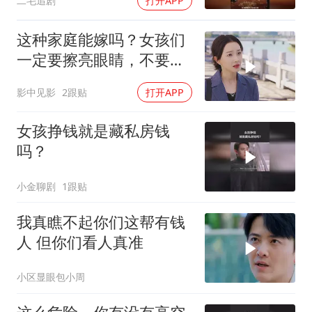
二毛追剧
打开APP
这种家庭能嫁吗？女孩们
一定要擦亮眼睛，不要做
恋爱脑
影中见影
2跟贴
打开APP
女孩挣钱就是藏私房钱
吗？
小金聊剧
1跟贴
我真瞧不起你们这帮有钱
人 但你们看人真准
小区显眼包小周