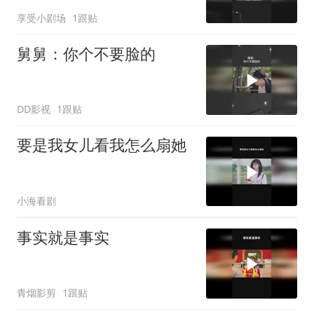
享受小剧场
1跟贴
舅舅：你个不要脸的
DD影视
1跟贴
要是我女儿看我怎么扇她
小海看剧
事实就是事实
青烟影剪
1跟贴