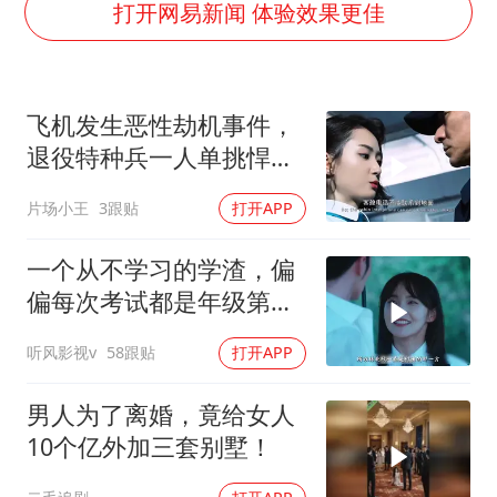
中国“五箭齐发”反制美国
打开网易新闻 体验效果更佳
女子利用漏洞0元薅走3000多件家电
泰国一女公务员妆容引争议 本人回应
飞机发生恶性劫机事件，
郑国霖回应去景区上班被保安拦下
退役特种兵一人单挑悍匪
感觉全东北都在等7号
团伙
片场小王
3跟贴
打开APP
80后女柜员逆袭成4200亿银行副行长
奋进开新局 实干挑大梁
一个从不学习的学渣，偏
偏每次考试都是年级第
一！
听风影视v
58跟贴
打开APP
男人为了离婚，竟给女人
10个亿外加三套别墅！