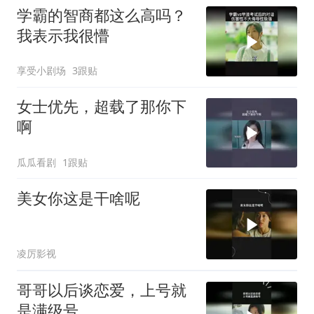
学霸的智商都这么高吗？
我表示我很懵
享受小剧场
3跟贴
女士优先，超载了那你下
啊
瓜瓜看剧
1跟贴
美女你这是干啥呢
凌厉影视
哥哥以后谈恋爱，上号就
是满级号