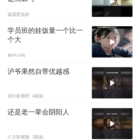
凝霜爱追剧
学员班的娃饭量一个比一
个大
林中小呜
泸爷果然自带优越感
深扒影视吧
4跟贴
还是老一辈会阴阳人
八方影视咖
3跟贴