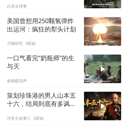
白哥全球事
美国曾想用250颗氢弹炸
出运河：疯狂的犁头计划
万物研究
4跟贴
一口气看完“奶瓶师”的生
与灭
春晓暖语声
策划珍珠港的男人山本五
十六，结局到底有多讽
刺？
洋堂主故事汇
3跟贴