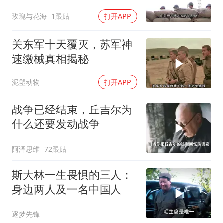
知越南必败
玫瑰与花海
1跟贴
打开APP
关东军十天覆灭，苏军神
速缴械真相揭秘
泥塑动物
打开APP
战争已经结束，丘吉尔为
什么还要发动战争
阿泽思维
72跟贴
斯大林一生畏惧的三人：
身边两人及一名中国人
逐梦先锋