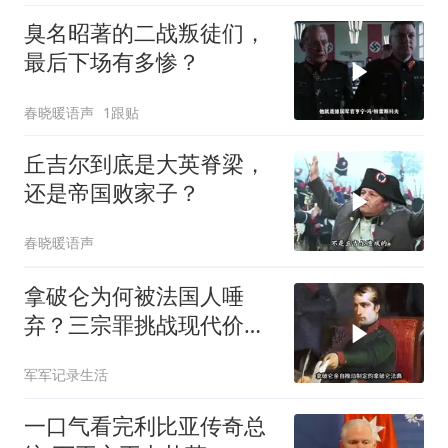
臭名昭著的二战叛徒们，
最后下场有多惨？
春晓暖语声
1跟贴
丘吉尔到底是大英脊梁，
还是帝国败家子？
春晓暖语声
拿破仑为何被法国人唾
弃？三宗罪挑战现代价值
观
军军记录生活
一口气看完利比亚传奇总