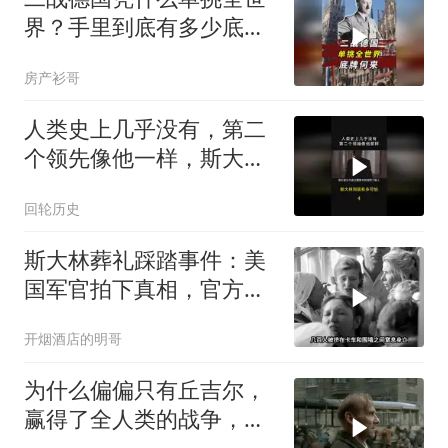
界？手里到底有多少底
牌？
房产衫哥
人类史上几乎没有，第二
个领先像他一样，斯大林
到底有多可怕？
回轮历史
斯大林葬礼踩踏事件：美
国军官拍下真相，官方为
何隐瞒？
开烟酒店的明哥
为什么偏偏只有丘吉尔，
赢得了全人类的战争，却
输给了自己人？