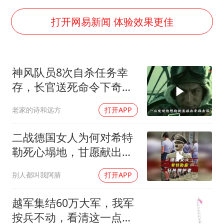
56岁刘奕君跟13岁女儿合跳
三预警齐发 11个省份有大到暴雨
打开网易新闻 体验效果更佳
“还不如不放假”
梅婷12岁女儿百花奖发言
神风队员8次自杀任务幸
从科技创新看开局起步的时与势
存，长官送死命令下奇迹
生还至92岁
老家的诗和远方
打开APP
二战德国女人为何对希特
勒死心塌地，甘愿献出一
切？
别人都叫我阿腈
打开APP
越军集结60万大军，我军
按兵不动，看清这一点便