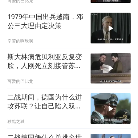
可爱的巴比龙
1979年中国出兵越南，邓
公三大理由定决策
辛苦的啊欣啊
斯大林病危贝利亚反复变
脸，人刚死立刻接管苏
联，苏联权力大洗牌
可爱的巴比龙
二战期间，德国为什么进
攻苏联？让自己陷入双线
作战的境地？
狡黠之狐
二战德国凭什么单挑全世