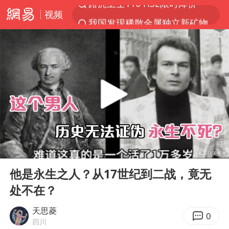
视频
我国发现稀散金属独立新矿物——乌斯河锗矿
上海鼓励居家办公
多地银行上调存款利率
新疆生产建设兵团生态环境局原局长被查
朱一龙的鼻子怎么了
5万元以下微型代步车集体遇冷
大疆错失宇树
00:00
12:59
费大厨口号更改 不再宣传小炒肉大王
Play
Ent
full
周星驰妈妈现身香港首映礼
他是永生之人？从17世纪到二战，竟无
处不在？
上海地铁4条线路全线停运
4.2平卫生间补漏注胶花1.55万
天思菱
0
四川