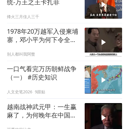
统-万王之王卡扎菲
烽火三月佳人三千
1978年20万越军入侵柬埔
寨，邓小平为何下令全军
准备反击？
别人都叫我阿螫
一口气看完万历朝鲜战争
（一） #历史知识
人文史笔2026
9跟贴
越南战神武元甲：一生赢
麻了，为何晚年在中国养
老？