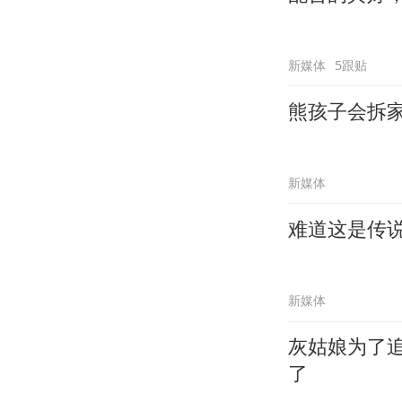
新媒体
5跟贴
熊孩子会拆
新媒体
难道这是传
新媒体
灰姑娘为了
了