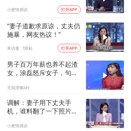
后妻子直呼上当
小蜜情感说
打开APP
“妻子道歉求原谅，丈夫仍
施暴，网友热议！”
来访曼
7跟贴
打开APP
男子百万年薪也养不起渣
女，涂磊怒斥女子，句句
扎心！ (3)
无我漂佩MY
调解：妻子用下丈夫手
机，谁料翻了一下照片，
气得当场给他一巴掌
小蜜情感说