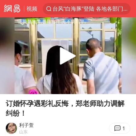
视频
台风“白海豚”登陆 各地各部门全力应对
多地银行上调存款利率
上海地铁4条线路全线停运
4.2平卫生间补漏注胶花1.55万
白海豚路径图
宇树申购 中一签有望赚20万元
今日有3只新股申购
00:00
10:52
武汉3名城管协管员殴打摊主被刑拘
Play
Ent
full
白海豚可深入内陆制造大范围风雨
订婚怀孕遇彩礼反悔，郑老师助力调解
纠纷！
NBA传奇教练老尼尔森去世
男子结婚8年3个女儿都不是亲生
利子萱
1
山东