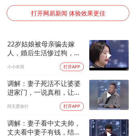
手机真会“偷听”我们说话吗
轰-6K到底是不是战略轰炸机
打开网易新闻 体验效果更佳
“皋”在低处
面对面丨蔡磊：与渐冻症抗争 纵使不敌 也不屈服
22岁姑娘被母亲骗去嫁
5万小车卖不动 微型代步车集体遇冷
人，婚后生活惨过狗，想
加沙约14万栋建筑被完全摧毁
要离婚却遭母亲
小小米琪
打开APP
从科技创新看开局起步的时与势
调解：妻子死活不让婆婆
进家门，一说真相，让专
家心疼了
阿天爱旅行
打开APP
调解：妻子看中丈夫帅，
丈夫看中妻子有钱，结婚