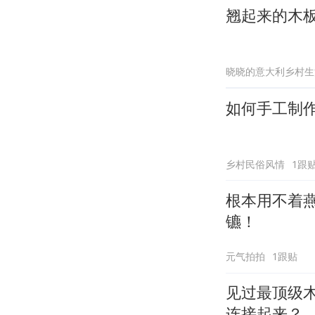
翘起来的木
晓晓的意大利乡村生
如何手工制
乡村民俗风情
1跟
根本用不着
镳！
元气拍拍
1跟贴
见过最顶级
连接起来？