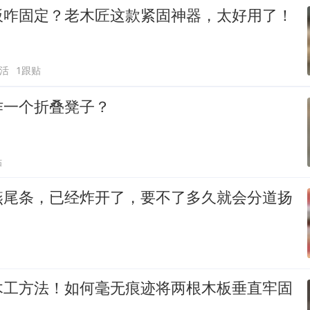
板咋固定？老木匠这款紧固神器，太好用了！
活
1跟贴
作一个折叠凳子？
贴
燕尾条，已经炸开了，要不了多久就会分道扬
木工方法！如何毫无痕迹将两根木板垂直牢固