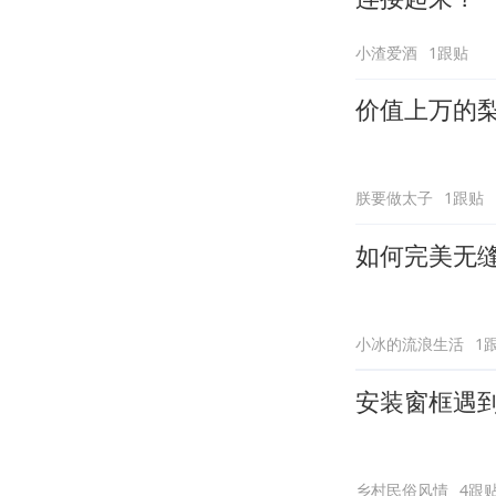
小渣爱酒
1跟贴
价值上万的
朕要做太子
1跟贴
如何完美无
小冰的流浪生活
1
安装窗框遇
乡村民俗风情
4跟