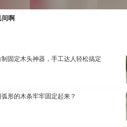
新疆一婚礼线上邀请引热议
民间啊
世界第1特鲁姆普斯诺克中国赛一轮游
国足U17与阿森纳决赛取消 并列冠军
上门女婿出轨女邻居多年被判重婚罪
构建更高水平的全民健身公共服务体系
自制固定木头神器，手工达人轻松搞定
刘嘉玲晒与周星驰合照
奋力开创中国式现代化建设新局面
圆弧形的木条牢牢固定起来？