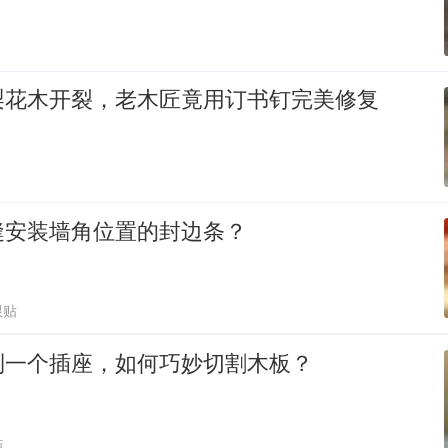
梨花木开裂，老木匠竟用订书钉完美修复
缝安装墙角位置的封边条？
跟贴
到一个插座，如何巧妙切割木板？
贴