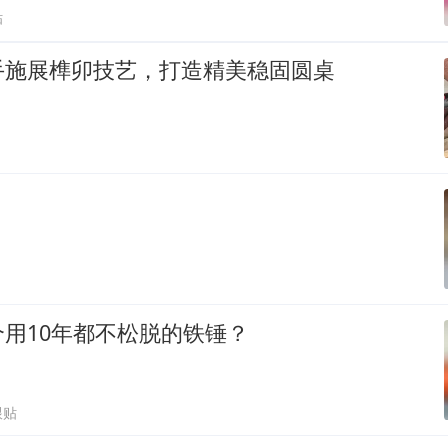
贴
手施展榫卯技艺，打造精美稳固圆桌
用10年都不松脱的铁锤？
跟贴