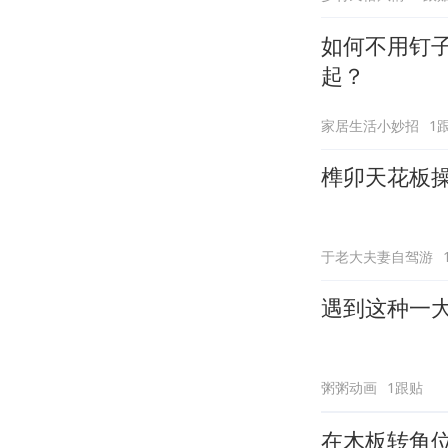
如何不用钉
起？
家居生活小妙招
1
榫卯天花板
于老大夫妻自驾游
遇到这种一
粥粥动画
1跟贴
在木板转角