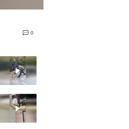
00:20
Enter
fullscreen
0