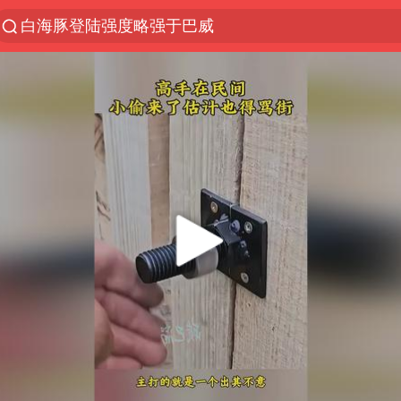
白海豚登陆强度略强于巴威
上半年我国经营主体结构持续优化
《披荆斩棘2026》阵容官宣
浙江省委书记：该停下的坚决停下来
杭州机场已取消航班388架次
中国籍豪华游艇富商之子在泰国被杀
上海中心千吨“镇楼神器”摆动明显
白海豚北上或致京津冀暴雨
看完所有石窟需2000元？景区回应
10余省份将出现强风雨 局地特大暴雨
广西公开征集涉黑涉恶犯罪线索
王艺迪2-4不敌张本美和止步4强