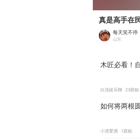
00:00
Play
真是高手在
每天笑不停
山东
木匠必看！
白浅娱乐聊
23跟贴
如何将两根
小渣爱酒
1跟贴