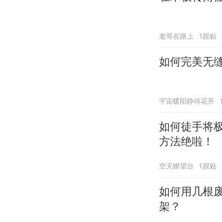
老哥在路上
1跟贴
如何完美无
宇宙暖阳静待花开
如何徒手将
方法绝啦！
空天瞭望台
1跟贴
如何用几根
架？