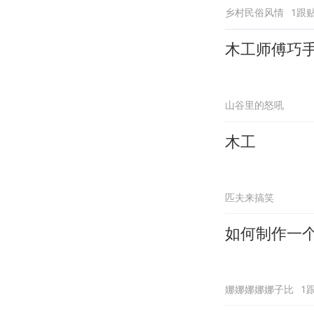
乡村民俗风情
1跟
木工师傅巧
山谷里的怒吼
木工
匹夫来搞笑
如何制作一个
娜娜娜娜娜子比
1