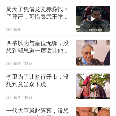
周天子凭借龙文赤鼎找回
了尊严，可惜秦武王举鼎
身亡
冷门精选
四爷以为与皇位无缘，没
想到邬思道一席话让他醍
醐灌顶
冷门精选
1跟贴
李卫为了让盐行开市，没
想到竟当众下跪
冷门精选
1跟贴
一代大臣就此落幕，没想