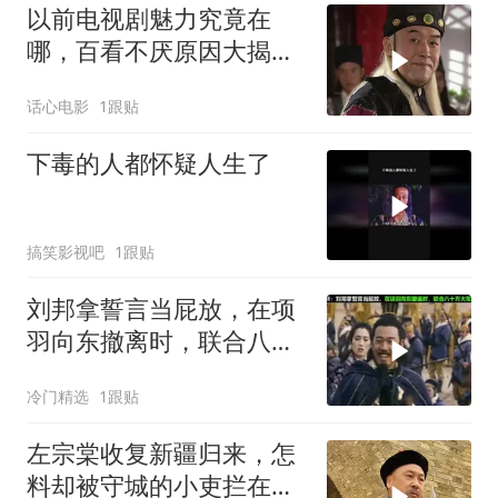
以前电视剧魅力究竟在
哪，百看不厌原因大揭
秘，深度解读经典魅力
话心电影
1跟贴
下毒的人都怀疑人生了
搞笑影视吧
1跟贴
刘邦拿誓言当屁放，在项
羽向东撤离时，联合八十
万大军兵临垓下
冷门精选
1跟贴
左宗棠收复新疆归来，怎
料却被守城的小吏拦在城