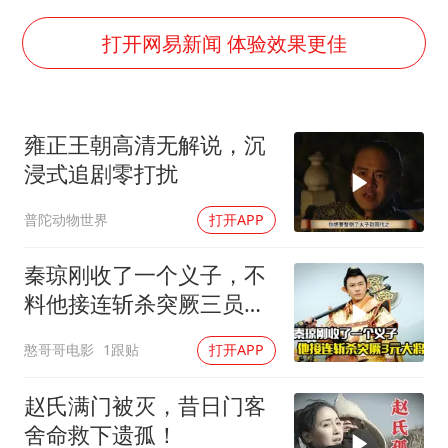
全民健身事业高质量发展
台当局重金为“台独”织“皇帝新衣”
打开网易新闻 体验效果更佳
几元成本的AI广告导致千万市值蒸发
老挝国会主席赛宋蓬逝世
雍正王朝高清无解说，沉
茅台部分直营店飞天茅台提价
浸式追剧零打扰
白海豚将正面袭击贯穿浙江
普陀动物世界
打开APP
酒店回应车内过夜被收150元
乐享全民健身 共筑健康中国
秦琼刚收了一个义子，不
料他接连斩杀突厥三员大
将，剧情片
憨哥哥电影
1跟贴
打开APP
赵氏满门被灭，昔日门客
舍命救下遗孤！