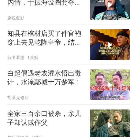
内情，于振海设圈套夺权
囚禁陈家洛
剧说侃影
知县在棺材店买了件官袍
穿上去见乾隆皇帝，结果
乾隆拍掌叫好
行者看剧
1跟贴
白起偶遇老农灌水悟出毒
计，水淹鄢城十万楚军！
胡莱克修斯
全家三百余口被杀，亲儿
子却认贼作父