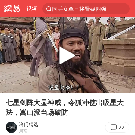
视频
国乒女单三将晋级四强
光影经济撬动暑期消费新蓝海
陈思诚零点晒照为佟丽娅庆生
马克·艾伦退出斯诺克中国公开赛
郑丽文：台湾从来没有“独立”过
新疆优化调整景区内自驾服务费
情侣平潭拍日出坠崖1死1伤
00:00
04:05
酒店花洒现排泄物住客索赔遭拒
Play
Ent
full
杭州全市有序停课
七星剑阵大显神威，令狐冲使出吸星大
法，嵩山派当场破防
上四休三，但降薪1000元，你接受吗？
36岁男演员成景区NPC后人气爆棚
冷门精选
22
河南