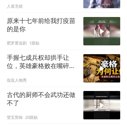
人谁无错
原来十七年前给我打疫苗
的是你
肥罗爱追剧
1跟贴
手握七成兵权却拱手让
位，英雄豪格败在嘴碎心
软
侃侃人物秀
古代的厨师不会武功还做
不了
莹宝剪辑
20跟贴