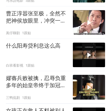
与乐説电影
5跟贴
曹正淳嚣张至极，全然不
把神侯放眼里，冲突一触
即发
嵩仔聊剧
1跟贴
什么阳寿贷利息这么高
白班看影视
1跟贴
嫪毐兵败被擒，忍辱负重
多年的始皇帝终于加冠亲
政
三鸭侃剧
1跟贴
女孩正在救人不料被别人