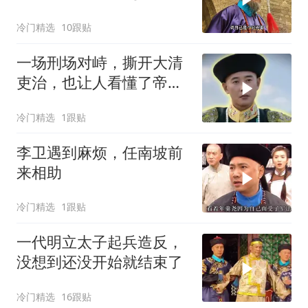
门外
冷门精选
10跟贴
一场刑场对峙，撕开大清
吏治，也让人看懂了帝王
心术
冷门精选
1跟贴
李卫遇到麻烦，任南坡前
来相助
冷门精选
1跟贴
一代明立太子起兵造反，
没想到还没开始就结束了
冷门精选
16跟贴