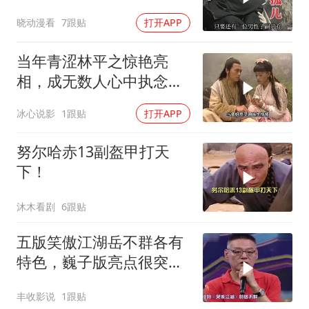
晓动漫看
7跟贴
打开APP
当年青涩林平之惊艳亮
相，成无数人心中执念，
意难平至今难忘
冰心说影
1跟贴
打开APP
努尔哈赤13副盔甲打天
下！
沐木看剧
6跟贴
五版笑傲江湖岳不群各有
特色，巍子版亮点很突
出，公认诠释最佳
丰收影说
1跟贴