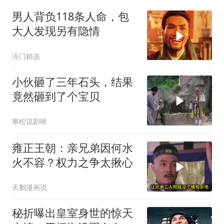
男人背负118条人命，包
大人发现另有隐情
冷门精选
小伙砸了三年石头，结果
竟然砸到了个宝贝
寒松说剧呀
雍正王朝：亲兄弟因何水
火不容？权力之争太揪心
天鹅漫画说
秘折曝出皇室身世的惊天