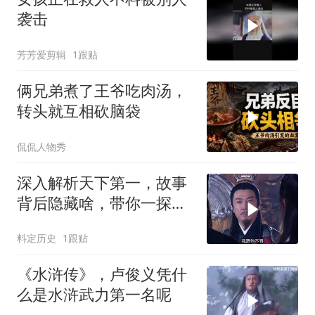
袭击
芳芳爱剪辑
1跟贴
俩兄弟煮了王爷吃肉汤，
转头就互相砍脑袋
侃侃人物秀
深入解析天下第一，故事
背后隐藏啥，带你一探究
竟
料定历史
1跟贴
《水浒传》，卢俊义凭什
么是水浒武力第一名呢