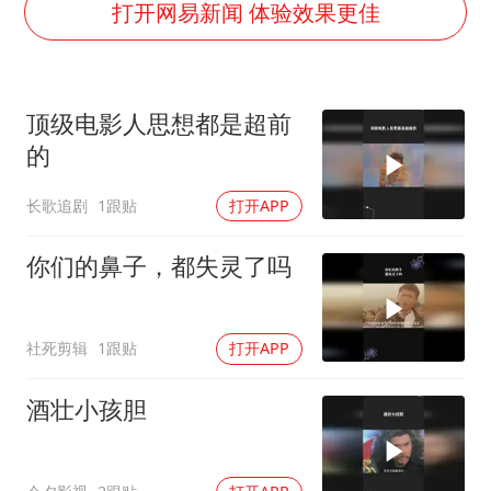
以军士兵把枪口对准中国记者
打开网易新闻 体验效果更佳
上门女婿出轨女邻居多年被判重婚罪
韩军前线部队连曝丑闻
顶级电影人思想都是超前
《龙餐馆》 冲奖
的
笔试第一被劝弃考涉事副校长被撤职
长歌追剧
1跟贴
打开APP
构建更高水平的全民健身公共服务体系
奋力开创中国式现代化建设新局面
你们的鼻子，都失灵了吗
社死剪辑
1跟贴
打开APP
酒壮小孩胆