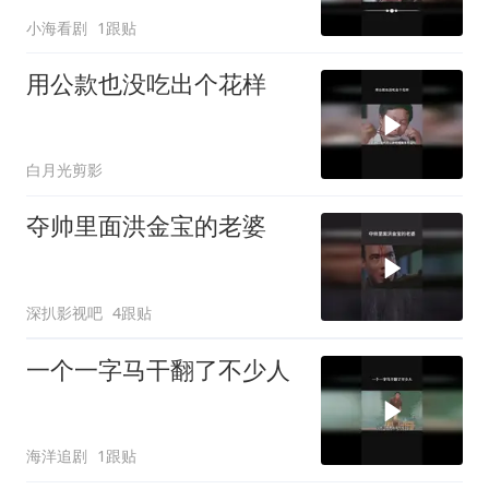
小海看剧
1跟贴
用公款也没吃出个花样
白月光剪影
夺帅里面洪金宝的老婆
深扒影视吧
4跟贴
一个一字马干翻了不少人
海洋追剧
1跟贴