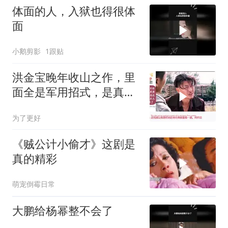
体面的人，入狱也得很体
面
小鹅剪影
1跟贴
洪金宝晚年收山之作，里
面全是军用招式，是真正
的杀人技，太狠了
为了更好
《贼公计小偷才》这剧是
真的精彩
萌宠倒霉日常
大鹏给杨幂整不会了