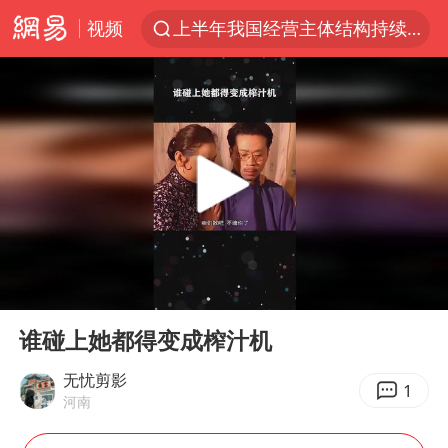
视频
上半年我国经营主体结构持续优化
白海豚将给京津冀带来大暴雨
刘嘉玲晒与周星驰合照
《披荆斩棘2026》阵容官宣
上海有出现龙卷潜势
国足U17与阿森纳决赛取消 并列冠军
香港高温刷新历史纪录
00:00
00:23
女子发现前夫婚内与第三者育子
Play
Ent
full
王艺迪无缘横滨赛决赛
谁碰上她都得变成榨汁机
2025年小学教师减少13.19万
无忧剪影
1
河南
王艺迪2-4不敌张本美和止步4强