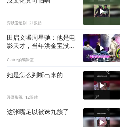
没文化真可怕啊
弈秋爱追剧
21跟贴
田启文曝周星驰：他是电
影天才，当年洪金宝没跟
星爷吵架！
Claire的编辑室
她是怎么判断出来的
漫野影视
12跟贴
这张嘴足以被诛九族了