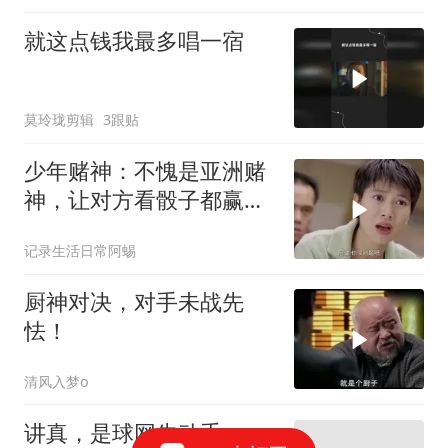
就这点钱我最多唱一宿
莫玲珑剪辑
3跟贴
少年赌神：不愧是亚洲赌
神，让对方看骰子都赢不
了，厉害
记录生活日常阿蜴
厨神对决，对手未战先
怯！
清风入梦o
讲真，是球网先动手