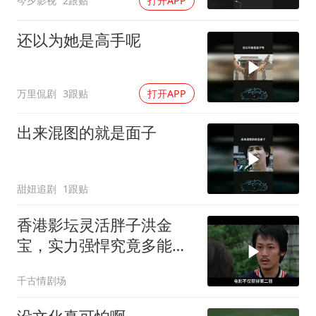
今夕影视
2跟贴
打开APP
还以为她是高手呢
万里侃剧
3跟贴
打开APP
出来混图的就是面子
甜妞追剧
1跟贴
香港影坛灵活胖子洪金
宝，实力强悍究竟多能
打，深度解析其江湖地位
千古情剧场