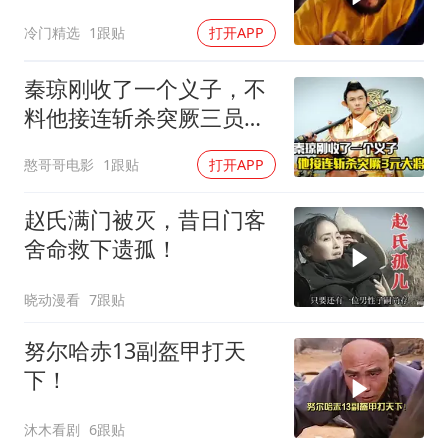
现叛逆
冷门精选
1跟贴
打开APP
秦琼刚收了一个义子，不
料他接连斩杀突厥三员大
将，剧情片
憨哥哥电影
1跟贴
打开APP
赵氏满门被灭，昔日门客
舍命救下遗孤！
晓动漫看
7跟贴
努尔哈赤13副盔甲打天
下！
沐木看剧
6跟贴