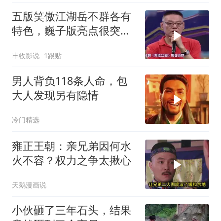
五版笑傲江湖岳不群各有
特色，巍子版亮点很突
出，公认诠释最佳
丰收影说
1跟贴
男人背负118条人命，包
大人发现另有隐情
冷门精选
雍正王朝：亲兄弟因何水
火不容？权力之争太揪心
天鹅漫画说
小伙砸了三年石头，结果