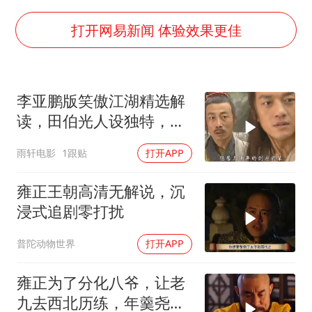
方桃子代言广告视频已下架
打开网易新闻 体验效果更佳
上海大部迎大暴雨
外国游客的“中国游三件套”火了
李亚鹏版笑傲江湖精选解
一周大涨超7% 金价为何突然上涨
读，田伯光人设独特，让
构建更高水平的全民健身公共服务体系
人恨不起来
雨轩电影
1跟贴
打开APP
雍正王朝高清无解说，沉
浸式追剧零打扰
普陀动物世界
打开APP
雍正为了分化八爷，让老
九去西北历练，年羹尧初