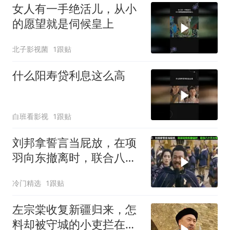
女人有一手绝活儿，从小
的愿望就是伺候皇上
北子影视菌
1跟贴
什么阳寿贷利息这么高
白班看影视
1跟贴
刘邦拿誓言当屁放，在项
羽向东撤离时，联合八十
万大军兵临垓下
冷门精选
1跟贴
左宗棠收复新疆归来，怎
料却被守城的小吏拦在城