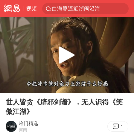
白海豚逼近浙闽沿海
视频
拜登前列腺癌恶化
四川宜宾5.5级地震后余震为何不断
上海中心城区暴雨预警由橙变红
2026年7月份居民消费价格同比上涨0.5%
武契奇会见泽连斯基有何意图
2026“未录满”本科专业排行榜出炉
浙江海域将现5到8米巨浪到狂浪
00:00
03:52
Play
Ent
“伊斯兰版北约”出现
full
世人皆贪《辟邪剑谱》，无人识得《笑
台铃电动车仅骑一年就断电趴窝
傲江湖》
以军士兵把枪口对准中国记者
冷门精选
1
河南
白海豚在海上打了个结