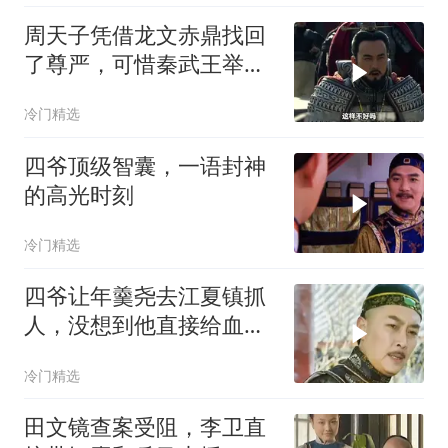
周天子凭借龙文赤鼎找回
了尊严，可惜秦武王举鼎
身亡
冷门精选
四爷顶级智囊，一语封神
的高光时刻
冷门精选
四爷让年羹尧去江夏镇抓
人，没想到他直接给血洗
了
冷门精选
田文镜查案受阻，李卫直