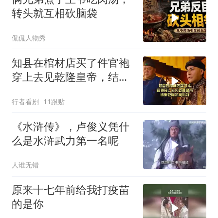
转头就互相砍脑袋
侃侃人物秀
知县在棺材店买了件官袍
穿上去见乾隆皇帝，结果
乾隆拍掌叫好
行者看剧
11跟贴
《水浒传》，卢俊义凭什
么是水浒武力第一名呢
人谁无错
原来十七年前给我打疫苗
的是你