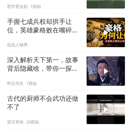
肥罗爱追剧
1跟贴
手握七成兵权却拱手让
位，英雄豪格败在嘴碎心
软
侃侃人物秀
深入解析天下第一，故事
背后隐藏啥，带你一探究
竟
料定历史
1跟贴
古代的厨师不会武功还做
不了
莹宝剪辑
20跟贴