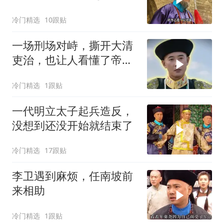
门外
冷门精选
10跟贴
一场刑场对峙，撕开大清
吏治，也让人看懂了帝王
心术
冷门精选
1跟贴
一代明立太子起兵造反，
没想到还没开始就结束了
冷门精选
17跟贴
李卫遇到麻烦，任南坡前
来相助
冷门精选
1跟贴