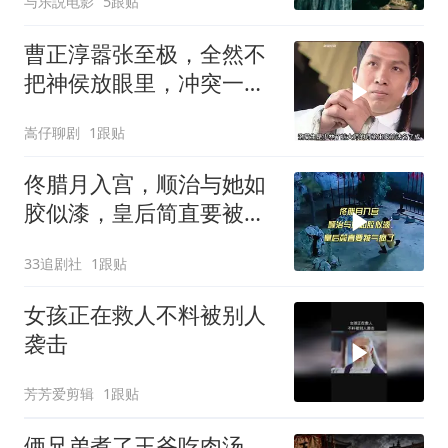
与乐説电影
5跟贴
曹正淳嚣张至极，全然不
把神侯放眼里，冲突一触
即发
嵩仔聊剧
1跟贴
佟腊月入宫，顺治与她如
胶似漆，皇后简直要被气
疯了
33追剧社
1跟贴
女孩正在救人不料被别人
袭击
芳芳爱剪辑
1跟贴
俩兄弟煮了王爷吃肉汤，