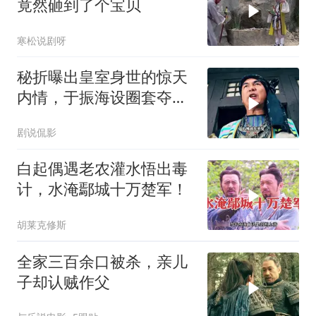
竟然砸到了个宝贝
寒松说剧呀
秘折曝出皇室身世的惊天
内情，于振海设圈套夺权
囚禁陈家洛
剧说侃影
白起偶遇老农灌水悟出毒
计，水淹鄢城十万楚军！
胡莱克修斯
全家三百余口被杀，亲儿
子却认贼作父